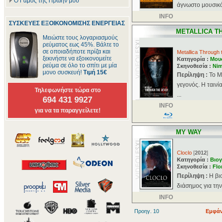
Ο Γάμος της Πρώην μου
άγνωστο μουσικό 
INFO
ΣΥΣΚΕΥΕΣ ΕΞΟΙΚΟΝΟΜΙΣΗΣ ΕΝΕΡΓΕΙΑΣ
METALLICA T
Μειώστε τους λογαριασμούς
ρεύματος εως 45%. Βάλτε το
σε οποιαδήποτε πρίζα και
Metallica Through
ξεκινήστε να εξοικονομείτε
Κατηγορία :
Μου
ρεύμα σε όλο το σπίτι με μία
Σκηνοθεσία :
Nim
μονο συσκευή!
Τιμή 15€
Περίληψη :
Το M
γεγονός. Η ταιν
Τηλεφωνήστε τώρα στο
...
694 431 9927
INFO
για να τα παραγγείλετε!
MY WAY
Cloclo
[
2012
]
Κατηγορία :
Βιογ
Σκηνοθεσία :
Flo
Περίληψη :
Η βι
διάσημος για τη
INFO
Προηγ. 10
Εμφάν