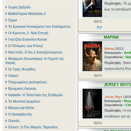
Περίληψη :
Το χ
Χωρίς Διέξοδο
έως τη καταξίωσ
Βαθιά Άγρια Θάλασσα 3
...
Έμμα
INFO
Το Ερωτικό Αντικείμενο του Εγκλήματος
Οι Κρουντς 2: Νέα Εποχή
ΜΑΡΙΝΑ
Γκοτζίλα Εναντίον Κονγκ
Ο Πόλεμος των Ρόουζ
Marina
[
2013
]
Νεντ Κέλι: Ο Νο.1 Καταζητούμενος
Κατηγορία :
Αισθ
Σκηνοθεσία :
Sti
Μπάρμπι Dreamtopia: Η Γιορτή της
Χαράς
Περίληψη :
Βασι
τραγουδιστή Rocc
Οι Τρεις Φυγάδες
Χάριετ
INFO
Πληρωμένος Δολοφόνος
JERSEY BOYS
Βρώμικος Αγώνας
Isabelle: Η Τελευταία της Επιθυμία
Jersey Boys
[
201
Κατηγορία :
Βιογ
Το Μυστικό Δωμάτιο
Σκηνοθεσία :
Cli
Μαύρο και Μπλε
Περίληψη :
Η ισ
Ο Θριαμβευτής
ενώθηκαν για να 
Οιωνός
INFO
Έλλιοτ: Ο Πιο Μικρός Τάρανδος