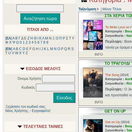
Ταξινόμιση
|
Μόνο Τίτλοι
ΣΤΑ ΧΕΡΙΑ ΤΩ
To Write Love on 
ΤΙΤΛΟΙ ΑΠΟ ...
Κατηγορία :
Βιογ
Σκηνοθεσία :
Nat
[
ΕΛ
]
Α
Β
Γ
Δ
Ε
Ζ
Η
Θ
Ι
Κ
Λ
Μ
Ν
Ξ
Ο
Π
Ρ
Σ
Τ
Υ
Περίληψη :
Βασι
Φ
Χ
Ψ
Ω
0
1
2
3
4
5
6
7
8
9
ταινία με όραμα 
[
ΕΝ
]
A
B
C
D
E
F
G
H
I
J
K
L
M
N
O
P
Q
R
S
T
U
V
W
X
Y
Z
INFO
ΤΟ ΤΡΑΓΟΥΔΙ
ΕΙΣΟΔΟΣ ΜΕΛΟΥΣ
The Song
[
2014
]
Όνομα Χρήστη
Κατηγορία :
Αισθ
Σκηνοθεσία :
Ric
Κωδικός
Περίληψη :
Ο Je
και προσπαθεί να
INFO
Ξεχάσατε τον κωδικό σας;
Νέος Χρήστης; - Εγγραφείτε!
GET ON UP
Get on Up
[
2014
]
ΤΕΛΕΥΤΑΙΕΣ ΤΑΙΝΙΕΣ
Κατηγορία :
Βιογ
Σκηνοθεσία :
Tat