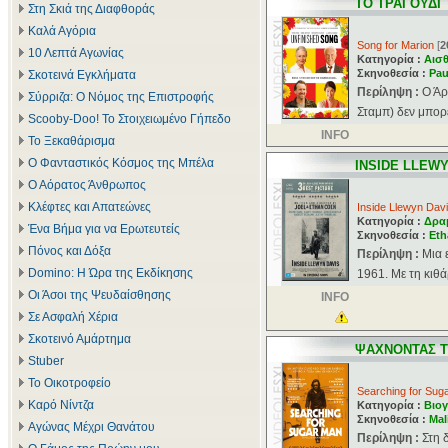
ΤΟ ΤΡΑΓΟΥΔΙ 
Στη Σκιά της Διαφθοράς
Καλά Αγόρια
Song for Marion
[
2
10 Λεπτά Αγωνίας
Κατηγορία :
Αισθ
Σκηνοθεσία :
Pau
Σκοτεινά Εγκλήματα
Περίληψη :
Ο Άρ
Σύρριζα: Ο Νόμος της Επιστροφής
Σταμπ) δεν μπορε
Scooby-Doo! Το Στοιχειωμένο Γήπεδο
INFO
Το Ξεκαθάρισμα
Ο Φανταστικός Κόσμος της Μπέλα
INSIDE LLEWY
Ο Αόρατος Άνθρωπος
Κλέφτες και Απατεώνες
Inside Llewyn Dav
Κατηγορία :
Δρα
Ένα Βήμα για να Ερωτευτείς
Σκηνοθεσία :
Eth
Πόνος και Δόξα
Περίληψη :
Μια 
Domino: Η Ώρα της Εκδίκησης
1961. Με τη κιθά
Οι Άσοι της Ψευδαίσθησης
INFO
Σε Ασφαλή Χέρια
Σκοτεινό Αμάρτημα
ΨΑΧΝΟΝΤΑΣ 
Stuber
Το Οικοτροφείο
Searching for Sug
Καρό Νίντζα
Κατηγορία :
Βιογ
Σκηνοθεσία :
Mal
Αγώνας Μέχρι Θανάτου
Περίληψη :
Στη 