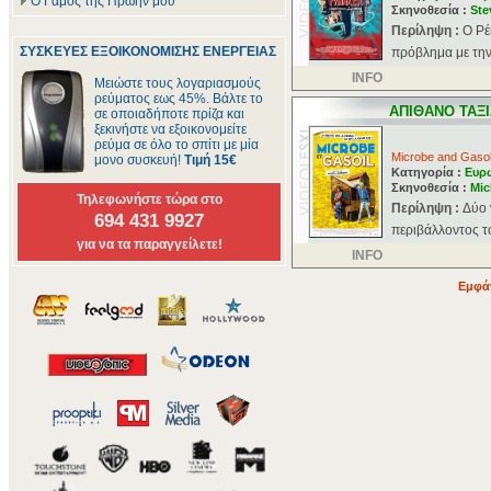
Ο Γάμος της Πρώην μου
Σκηνοθεσία :
Ste
Περίληψη :
Ο Ρέ
ΣΥΣΚΕΥΕΣ ΕΞΟΙΚΟΝΟΜΙΣΗΣ ΕΝΕΡΓΕΙΑΣ
πρόβλημα με την 
INFO
Μειώστε τους λογαριασμούς
ρεύματος εως 45%. Βάλτε το
ΑΠΙΘΑΝΟ ΤΑΞΙ
σε οποιαδήποτε πρίζα και
ξεκινήστε να εξοικονομείτε
ρεύμα σε όλο το σπίτι με μία
Microbe and Gasol
μονο συσκευή!
Τιμή 15€
Κατηγορία :
Ευρ
Σκηνοθεσία :
Mic
Τηλεφωνήστε τώρα στο
Περίληψη :
Δύο 
694 431 9927
περιβάλλοντος το
για να τα παραγγείλετε!
INFO
Εμφάν