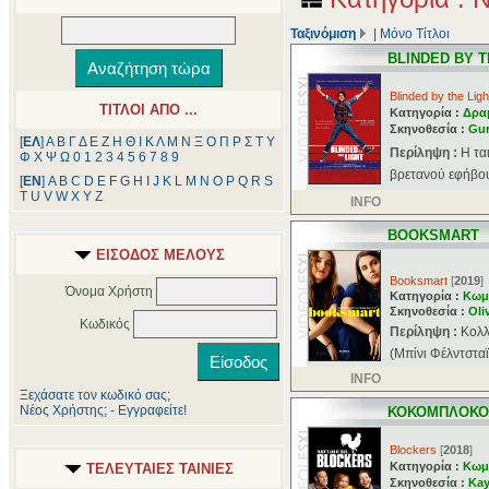
Ταξινόμιση
|
Μόνο Τίτλοι
BLINDED BY T
Blinded by the Ligh
ΤΙΤΛΟΙ ΑΠΟ ...
Κατηγορία :
Δρα
Σκηνοθεσία :
Gur
[
ΕΛ
]
Α
Β
Γ
Δ
Ε
Ζ
Η
Θ
Ι
Κ
Λ
Μ
Ν
Ξ
Ο
Π
Ρ
Σ
Τ
Υ
Περίληψη :
Η τα
Φ
Χ
Ψ
Ω
0
1
2
3
4
5
6
7
8
9
βρετανού εφήβου
[
ΕΝ
]
A
B
C
D
E
F
G
H
I
J
K
L
M
N
O
P
Q
R
S
T
U
V
W
X
Y
Z
INFO
BOOKSMART
ΕΙΣΟΔΟΣ ΜΕΛΟΥΣ
Booksmart
[
2019
]
Όνομα Χρήστη
Κατηγορία :
Κωμ
Σκηνοθεσία :
Oli
Κωδικός
Περίληψη :
Κολλ
(Μπίνι Φέλντσταϊν
INFO
Ξεχάσατε τον κωδικό σας;
Νέος Χρήστης; - Εγγραφείτε!
ΚΟΚΟΜΠΛΟΚΟ
Blockers
[
2018
]
Κατηγορία :
Κωμ
ΤΕΛΕΥΤΑΙΕΣ ΤΑΙΝΙΕΣ
Σκηνοθεσία :
Ka