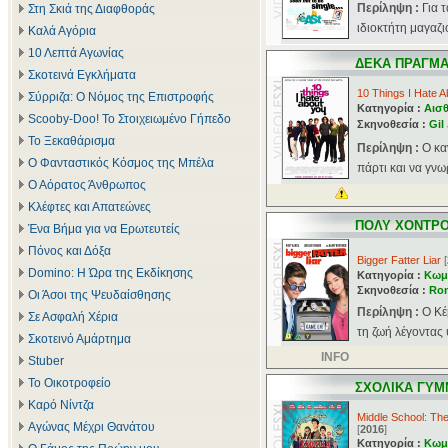
Περίληψη :
Για 
Στη Σκιά της Διαφθοράς
ιδιοκτήτη μαγαζιο
Καλά Αγόρια
10 Λεπτά Αγωνίας
ΔΕΚΑ ΠΡΑΓΜΑ
Σκοτεινά Εγκλήματα
10 Things I Hate A
Σύρριζα: Ο Νόμος της Επιστροφής
Κατηγορία :
Αισθ
Scooby-Doo! Το Στοιχειωμένο Γήπεδο
Σκηνοθεσία :
Gil
Το Ξεκαθάρισμα
Περίληψη :
Ο κα
Ο Φανταστικός Κόσμος της Μπέλα
πάρτι και να γνωρ
Ο Αόρατος Άνθρωπος
Κλέφτες και Απατεώνες
ΠΟΛΥ ΧΟΝΤΡΟ
Ένα Βήμα για να Ερωτευτείς
Πόνος και Δόξα
Bigger Fatter Liar
[
Domino: Η Ώρα της Εκδίκησης
Κατηγορία :
Κωμ
Σκηνοθεσία :
Ron
Οι Άσοι της Ψευδαίσθησης
Περίληψη :
Ο Κέ
Σε Ασφαλή Χέρια
τη ζωή λέγοντας 
Σκοτεινό Αμάρτημα
INFO
Stuber
Το Οικοτροφείο
ΣΧΟΛΙΚΑ ΓΥΜ
Καρό Νίντζα
Middle School: The
Αγώνας Μέχρι Θανάτου
[
2016
]
Κατηγορία :
Κωμ