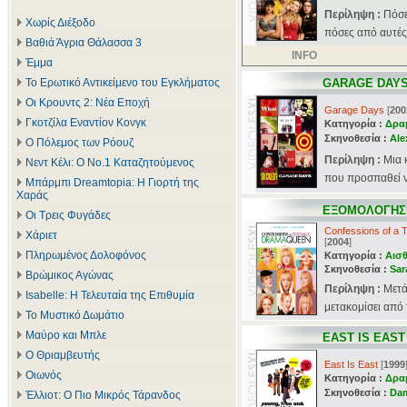
Περίληψη :
Πόσε
Χωρίς Διέξοδο
πόσες από αυτές
Βαθιά Άγρια Θάλασσα 3
INFO
Έμμα
Το Ερωτικό Αντικείμενο του Εγκλήματος
GARAGE DAY
Οι Κρουντς 2: Νέα Εποχή
Garage Days
[
200
Γκοτζίλα Εναντίον Κονγκ
Κατηγορία :
Δρα
Σκηνοθεσία :
Ale
Ο Πόλεμος των Ρόουζ
Περίληψη :
Μια 
Νεντ Κέλι: Ο Νο.1 Καταζητούμενος
που προσπαθεί να
Μπάρμπι Dreamtopia: Η Γιορτή της
Χαράς
ΕΞΟΜΟΛΟΓΗΣΕ
Οι Τρεις Φυγάδες
Confessions of a
Χάριετ
[
2004
]
Πληρωμένος Δολοφόνος
Κατηγορία :
Αισθ
Σκηνοθεσία :
Sar
Βρώμικος Αγώνας
Περίληψη :
Mετά
Isabelle: Η Τελευταία της Επιθυμία
μετακομίσει από 
Το Μυστικό Δωμάτιο
Μαύρο και Μπλε
EAST IS EAST
Ο Θριαμβευτής
East Is East
[
1999
Οιωνός
Κατηγορία :
Δρα
Σκηνοθεσία :
Dam
Έλλιοτ: Ο Πιο Μικρός Τάρανδος