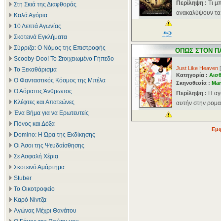
Περίληψη :
Τι μ
Στη Σκιά της Διαφθοράς
ανακαλύψουν τα δ
Καλά Αγόρια
10 Λεπτά Αγωνίας
Σκοτεινά Εγκλήματα
Σύρριζα: Ο Νόμος της Επιστροφής
ΟΠΩΣ ΣΤΟΝ Π
Scooby-Doo! Το Στοιχειωμένο Γήπεδο
Just Like Heaven
[
Το Ξεκαθάρισμα
Κατηγορία :
Αισθ
Ο Φανταστικός Κόσμος της Μπέλα
Σκηνοθεσία :
Mar
Ο Αόρατος Άνθρωπος
Περίληψη :
Η αγ
Κλέφτες και Απατεώνες
αυτήν στην ρομα
Ένα Βήμα για να Ερωτευτείς
Πόνος και Δόξα
Εμφ
Domino: Η Ώρα της Εκδίκησης
Οι Άσοι της Ψευδαίσθησης
Σε Ασφαλή Χέρια
Σκοτεινό Αμάρτημα
Stuber
Το Οικοτροφείο
Καρό Νίντζα
Αγώνας Μέχρι Θανάτου