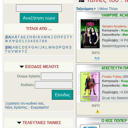
Ταξινόμιση
|
Μόνο Τίτλοι
VAMPIRE AC
Vampire Academy
ΤΙΤΛΟΙ ΑΠΟ ...
Κατηγορία :
Κωμ
Σκηνοθεσία :
Mar
[
ΕΛ
]
Α
Β
Γ
Δ
Ε
Ζ
Η
Θ
Ι
Κ
Λ
Μ
Ν
Ξ
Ο
Π
Ρ
Σ
Τ
Υ
Περίληψη :
Η Ρό
Φ
Χ
Ψ
Ω
0
1
2
3
4
5
6
7
8
9
δεκαεπτάχρονα κο
[
ΕΝ
]
A
B
C
D
E
F
G
H
I
J
K
L
M
N
O
P
Q
R
S
T
U
V
W
X
Y
Z
INFO
ΕΙΣΟΔΟΣ ΜΕΛΟΥΣ
ΑΠΙΣΤΕΥΤΗ Π
Όνομα Χρήστη
Freaky Friday
[
20
Κατηγορία :
Κωμ
Κωδικός
Σκηνοθεσία :
Mar
Περίληψη :
Η El
ζει με την δεκαπ
Ξεχάσατε τον κωδικό σας;
INFO
Νέος Χρήστης; - Εγγραφείτε!
Ο ΚΟΣ ΠΟΠΕΡ 
ΤΕΛΕΥΤΑΙΕΣ ΤΑΙΝΙΕΣ