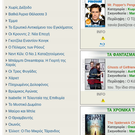
Mr. Popper's Peng
Χωρίς Διέξοδο
Κατηγορία :
Κωμ
Σκηνοθεσία :
Mar
Βαθιά Άγρια Θάλασσα 3
Περίληψη :
Ο Τζ
Έμμα
ταινία βασίζεται
Το Ερωτικό Αντικείμενο του Εγκλήματος
INFO
Οι Κρουντς 2: Νέα Εποχή
Γκοτζίλα Εναντίον Κονγκ
Ο Πόλεμος των Ρόουζ
Νεντ Κέλι: Ο Νο.1 Καταζητούμενος
ΤΑ ΦΑΝΤΑΣΜΑ
Μπάρμπι Dreamtopia: Η Γιορτή της
Χαράς
Ghosts of Girlfrie
Οι Τρεις Φυγάδες
Κατηγορία :
Αισθ
Σκηνοθεσία :
Mar
Χάριετ
Περίληψη :
Ο Κό
Πληρωμένος Δολοφόνος
του. Την ίδια στ
Βρώμικος Αγώνας
INFO
Isabelle: Η Τελευταία της Επιθυμία
Το Μυστικό Δωμάτιο
ΤΑ ΧΡΟΝΙΚΑ 
Μαύρο και Μπλε
Ο Θριαμβευτής
The Spiderwick Ch
Οιωνός
Κατηγορία :
Οικο
Έλλιοτ: Ο Πιο Μικρός Τάρανδος
Σκηνοθεσία :
Mar