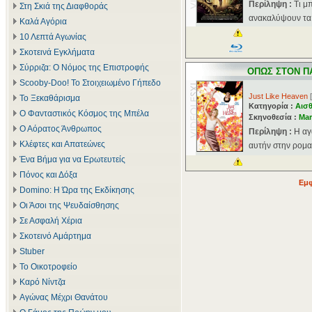
Περίληψη :
Τι μ
Στη Σκιά της Διαφθοράς
ανακαλύψουν τα δ
Καλά Αγόρια
10 Λεπτά Αγωνίας
Σκοτεινά Εγκλήματα
Σύρριζα: Ο Νόμος της Επιστροφής
ΟΠΩΣ ΣΤΟΝ Π
Scooby-Doo! Το Στοιχειωμένο Γήπεδο
Just Like Heaven
[
Το Ξεκαθάρισμα
Κατηγορία :
Αισθ
Ο Φανταστικός Κόσμος της Μπέλα
Σκηνοθεσία :
Mar
Ο Αόρατος Άνθρωπος
Περίληψη :
Η αγ
Κλέφτες και Απατεώνες
αυτήν στην ρομα
Ένα Βήμα για να Ερωτευτείς
Πόνος και Δόξα
Εμφ
Domino: Η Ώρα της Εκδίκησης
Οι Άσοι της Ψευδαίσθησης
Σε Ασφαλή Χέρια
Σκοτεινό Αμάρτημα
Stuber
Το Οικοτροφείο
Καρό Νίντζα
Αγώνας Μέχρι Θανάτου