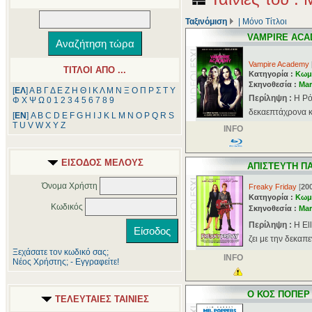
Ταξινόμιση
|
Μόνο Τίτλοι
VAMPIRE AC
Vampire Academy
ΤΙΤΛΟΙ ΑΠΟ ...
Κατηγορία :
Κωμ
Σκηνοθεσία :
Mar
[
ΕΛ
]
Α
Β
Γ
Δ
Ε
Ζ
Η
Θ
Ι
Κ
Λ
Μ
Ν
Ξ
Ο
Π
Ρ
Σ
Τ
Υ
Περίληψη :
Η Ρό
Φ
Χ
Ψ
Ω
0
1
2
3
4
5
6
7
8
9
δεκαεπτάχρονα κο
[
ΕΝ
]
A
B
C
D
E
F
G
H
I
J
K
L
M
N
O
P
Q
R
S
T
U
V
W
X
Y
Z
INFO
ΕΙΣΟΔΟΣ ΜΕΛΟΥΣ
ΑΠΙΣΤΕΥΤΗ Π
Όνομα Χρήστη
Freaky Friday
[
20
Κατηγορία :
Κωμ
Κωδικός
Σκηνοθεσία :
Mar
Περίληψη :
Η El
ζει με την δεκαπ
Ξεχάσατε τον κωδικό σας;
INFO
Νέος Χρήστης; - Εγγραφείτε!
Ο ΚΟΣ ΠΟΠΕΡ 
ΤΕΛΕΥΤΑΙΕΣ ΤΑΙΝΙΕΣ