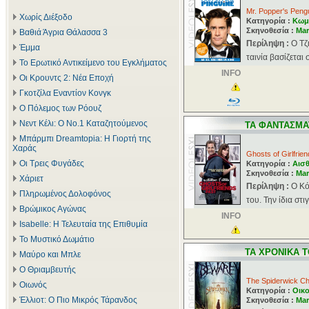
Mr. Popper's Peng
Χωρίς Διέξοδο
Κατηγορία :
Κωμ
Σκηνοθεσία :
Mar
Βαθιά Άγρια Θάλασσα 3
Περίληψη :
Ο Τζ
Έμμα
ταινία βασίζεται
Το Ερωτικό Αντικείμενο του Εγκλήματος
INFO
Οι Κρουντς 2: Νέα Εποχή
Γκοτζίλα Εναντίον Κονγκ
Ο Πόλεμος των Ρόουζ
Νεντ Κέλι: Ο Νο.1 Καταζητούμενος
ΤΑ ΦΑΝΤΑΣΜΑ
Μπάρμπι Dreamtopia: Η Γιορτή της
Χαράς
Ghosts of Girlfrie
Οι Τρεις Φυγάδες
Κατηγορία :
Αισθ
Σκηνοθεσία :
Mar
Χάριετ
Περίληψη :
Ο Κό
Πληρωμένος Δολοφόνος
του. Την ίδια στ
Βρώμικος Αγώνας
INFO
Isabelle: Η Τελευταία της Επιθυμία
Το Μυστικό Δωμάτιο
ΤΑ ΧΡΟΝΙΚΑ 
Μαύρο και Μπλε
Ο Θριαμβευτής
The Spiderwick Ch
Οιωνός
Κατηγορία :
Οικο
Έλλιοτ: Ο Πιο Μικρός Τάρανδος
Σκηνοθεσία :
Mar