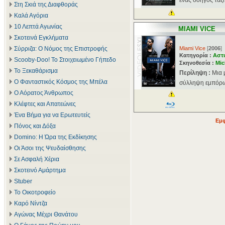
ένας οδηγός ταξί
Στη Σκιά της Διαφθοράς
Καλά Αγόρια
10 Λεπτά Αγωνίας
MIAMI VICE
Σκοτεινά Εγκλήματα
Σύρριζα: Ο Νόμος της Επιστροφής
Miami Vice
[
2006
]
Κατηγορία :
Αστ
Scooby-Doo! Το Στοιχειωμένο Γήπεδο
Σκηνοθεσία :
Mic
Το Ξεκαθάρισμα
Περίληψη :
Μια 
Ο Φανταστικός Κόσμος της Μπέλα
σύλληψη εμπόρων 
Ο Αόρατος Άνθρωπος
Κλέφτες και Απατεώνες
Ένα Βήμα για να Ερωτευτείς
Εμφ
Πόνος και Δόξα
Domino: Η Ώρα της Εκδίκησης
Οι Άσοι της Ψευδαίσθησης
Σε Ασφαλή Χέρια
Σκοτεινό Αμάρτημα
Stuber
Το Οικοτροφείο
Καρό Νίντζα
Αγώνας Μέχρι Θανάτου