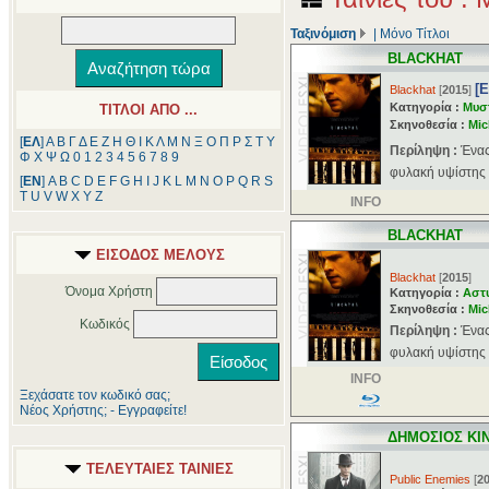
Ταξινόμιση
|
Μόνο Τίτλοι
BLACKHAT
[
Blackhat
[
2015
]
Κατηγορία :
Μυσ
ΤΙΤΛΟΙ ΑΠΟ ...
Σκηνοθεσία :
Mic
[
ΕΛ
]
Α
Β
Γ
Δ
Ε
Ζ
Η
Θ
Ι
Κ
Λ
Μ
Ν
Ξ
Ο
Π
Ρ
Σ
Τ
Υ
Περίληψη :
Ένας
Φ
Χ
Ψ
Ω
0
1
2
3
4
5
6
7
8
9
φυλακή υψίστης 
[
ΕΝ
]
A
B
C
D
E
F
G
H
I
J
K
L
M
N
O
P
Q
R
S
T
U
V
W
X
Y
Z
INFO
BLACKHAT
ΕΙΣΟΔΟΣ ΜΕΛΟΥΣ
Blackhat
[
2015
]
Όνομα Χρήστη
Κατηγορία :
Αστ
Σκηνοθεσία :
Mic
Κωδικός
Περίληψη :
Ένας
φυλακή υψίστης 
INFO
Ξεχάσατε τον κωδικό σας;
Νέος Χρήστης; - Εγγραφείτε!
ΔΗΜΟΣΙΟΣ ΚΙ
ΤΕΛΕΥΤΑΙΕΣ ΤΑΙΝΙΕΣ
Public Enemies
[
2