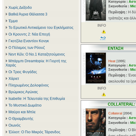
Κατηγορία :
Αστ
Σκηνοθεσία :
Mic
Χωρίς Διέξοδο
Περίληψη :
Η δύ
Βαθιά Άγρια Θάλασσα 3
τράπεζες και άλλ
Έμμα
INFO
Το Ερωτικό Αντικείμενο του Εγκλήματος
Οι Κρουντς 2: Νέα Εποχή
Γκοτζίλα Εναντίον Κονγκ
Ο Πόλεμος των Ρόουζ
ΕΝΤΑΣΗ
Νεντ Κέλι: Ο Νο.1 Καταζητούμενος
Μπάρμπι Dreamtopia: Η Γιορτή της
Heat
[
1995
]
Χαράς
Κατηγορία :
Αστ
Σκηνοθεσία :
Mic
Οι Τρεις Φυγάδες
Περίληψη :
Ένας
Χάριετ
ακολουθεί τα ίχν
Πληρωμένος Δολοφόνος
INFO
Βρώμικος Αγώνας
Isabelle: Η Τελευταία της Επιθυμία
COLLATERAL:
Το Μυστικό Δωμάτιο
Μαύρο και Μπλε
Collateral
[
2004
]
Κατηγορία :
Αστ
Ο Θριαμβευτής
Σκηνοθεσία :
Mic
Οιωνός
Περίληψη :
Ο Βί
Έλλιοτ: Ο Πιο Μικρός Τάρανδος