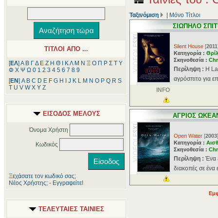
Ταξινόμιση
|
Μόνο Τίτλοι
ΣΙΩΠΗΛΟ ΣΠΙΤ
Silent House
[
2011
ΤΙΤΛΟΙ ΑΠΟ ...
Κατηγορία :
Θρί
Σκηνοθεσία :
Chr
[
ΕΛ
]
Α
Β
Γ
Δ
Ε
Ζ
Η
Θ
Ι
Κ
Λ
Μ
Ν
Ξ
Ο
Π
Ρ
Σ
Τ
Υ
Περίληψη :
H La
Φ
Χ
Ψ
Ω
0
1
2
3
4
5
6
7
8
9
αγρόσπιτο για ε
[
ΕΝ
]
A
B
C
D
E
F
G
H
I
J
K
L
M
N
O
P
Q
R
S
T
U
V
W
X
Y
Z
INFO
ΕΙΣΟΔΟΣ ΜΕΛΟΥΣ
ΑΓΡΙΟΣ ΩΚΕΑ
Όνομα Χρήστη
Open Water
[
2003
Κατηγορία :
Αισθ
Κωδικός
Σκηνοθεσία :
Chr
Περίληψη :
Ένα 
διακοπές σε ένα
Ξεχάσατε τον κωδικό σας;
Νέος Χρήστης; - Εγγραφείτε!
Εμφ
ΤΕΛΕΥΤΑΙΕΣ ΤΑΙΝΙΕΣ