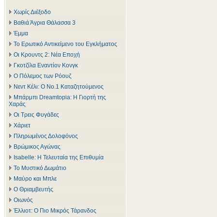
Χωρίς Διέξοδο
Βαθιά Άγρια Θάλασσα 3
Έμμα
Το Ερωτικό Αντικείμενο του Εγκλήματος
Οι Κρουντς 2: Νέα Εποχή
Γκοτζίλα Εναντίον Κονγκ
Ο Πόλεμος των Ρόουζ
Νεντ Κέλι: Ο Νο.1 Καταζητούμενος
Μπάρμπι Dreamtopia: Η Γιορτή της
Χαράς
Οι Τρεις Φυγάδες
Χάριετ
Πληρωμένος Δολοφόνος
Βρώμικος Αγώνας
Isabelle: Η Τελευταία της Επιθυμία
Το Μυστικό Δωμάτιο
Μαύρο και Μπλε
Ο Θριαμβευτής
Οιωνός
Έλλιοτ: Ο Πιο Μικρός Τάρανδος