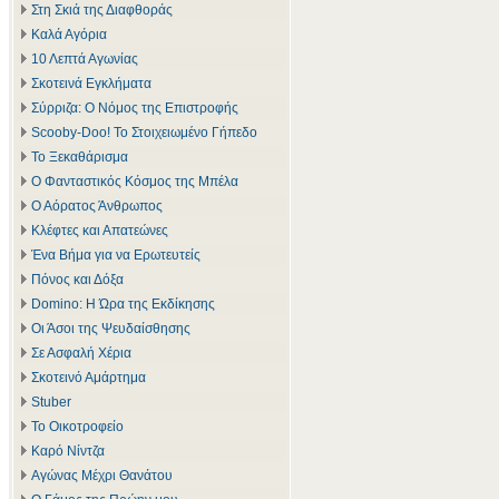
Στη Σκιά της Διαφθοράς
Καλά Αγόρια
10 Λεπτά Αγωνίας
Σκοτεινά Εγκλήματα
Σύρριζα: Ο Νόμος της Επιστροφής
Scooby-Doo! Το Στοιχειωμένο Γήπεδο
Το Ξεκαθάρισμα
Ο Φανταστικός Κόσμος της Μπέλα
Ο Αόρατος Άνθρωπος
Κλέφτες και Απατεώνες
Ένα Βήμα για να Ερωτευτείς
Πόνος και Δόξα
Domino: Η Ώρα της Εκδίκησης
Οι Άσοι της Ψευδαίσθησης
Σε Ασφαλή Χέρια
Σκοτεινό Αμάρτημα
Stuber
Το Οικοτροφείο
Καρό Νίντζα
Αγώνας Μέχρι Θανάτου