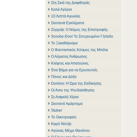
Στη Σκιά της Διαφθοράς
Καλά Αγόρια
10 Λεπτά Αγωνίας
Σκοτεινά Εγκλήματα
Σύρριζα: Ο Νόμος της Επιστροφής
Scooby-Doo! Το Στοιχειωμένο Γήπεδο
Το Ξεκαθάρισμα
Ο Φανταστικός Κόσμος της Μπέλα
Ο Αόρατος Άνθρωπος
Κλέφτες και Απατεώνες
Ένα Βήμα για να Ερωτευτείς
Πόνος και Δόξα
Domino: Η Ώρα της Εκδίκησης
Οι Άσοι της Ψευδαίσθησης
Σε Ασφαλή Χέρια
Σκοτεινό Αμάρτημα
Stuber
Το Οικοτροφείο
Καρό Νίντζα
Αγώνας Μέχρι Θανάτου