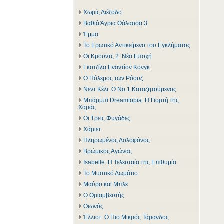
Χωρίς Διέξοδο
Βαθιά Άγρια Θάλασσα 3
Έμμα
Το Ερωτικό Αντικείμενο του Εγκλήματος
Οι Κρουντς 2: Νέα Εποχή
Γκοτζίλα Εναντίον Κονγκ
Ο Πόλεμος των Ρόουζ
Νεντ Κέλι: Ο Νο.1 Καταζητούμενος
Μπάρμπι Dreamtopia: Η Γιορτή της
Χαράς
Οι Τρεις Φυγάδες
Χάριετ
Πληρωμένος Δολοφόνος
Βρώμικος Αγώνας
Isabelle: Η Τελευταία της Επιθυμία
Το Μυστικό Δωμάτιο
Μαύρο και Μπλε
Ο Θριαμβευτής
Οιωνός
Έλλιοτ: Ο Πιο Μικρός Τάρανδος