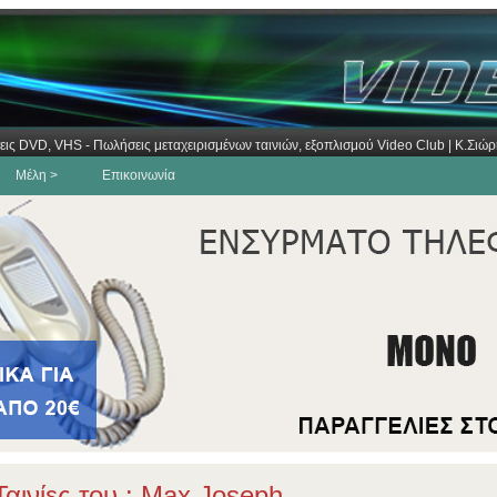
εις DVD, VHS - Πωλήσεις μεταχειρισμένων ταινιών, εξοπλισμού Video Club | Κ.Σι
Μέλη >
Επικοινωνία
αινίες του : Max Joseph