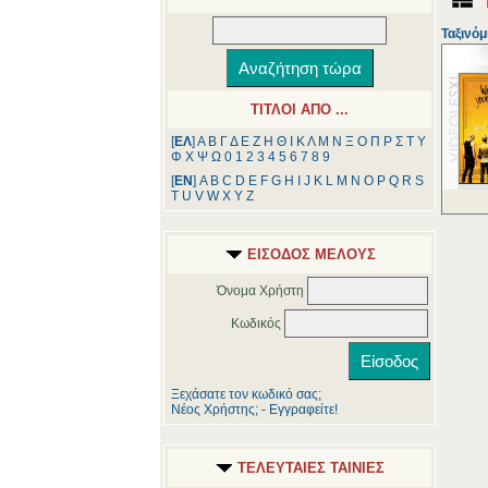
Ταξινόμ
ΤΙΤΛΟΙ ΑΠΟ ...
[
ΕΛ
]
Α
Β
Γ
Δ
Ε
Ζ
Η
Θ
Ι
Κ
Λ
Μ
Ν
Ξ
Ο
Π
Ρ
Σ
Τ
Υ
Φ
Χ
Ψ
Ω
0
1
2
3
4
5
6
7
8
9
[
ΕΝ
]
A
B
C
D
E
F
G
H
I
J
K
L
M
N
O
P
Q
R
S
T
U
V
W
X
Y
Z
ΕΙΣΟΔΟΣ ΜΕΛΟΥΣ
Όνομα Χρήστη
Κωδικός
Ξεχάσατε τον κωδικό σας;
Νέος Χρήστης; - Εγγραφείτε!
ΤΕΛΕΥΤΑΙΕΣ ΤΑΙΝΙΕΣ