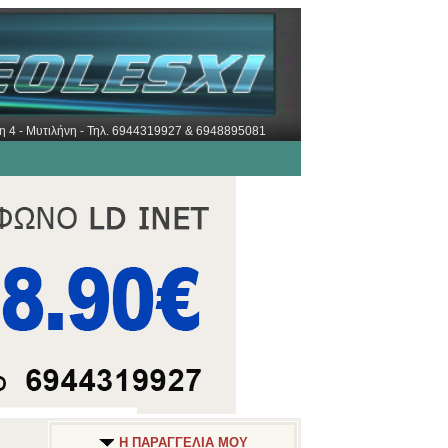
ώρη 4 - Μυτιλήνη - Τηλ. 6944319927 & 6948895081
Η ΠΑΡΑΓΓΕΛΙΑ ΜΟΥ