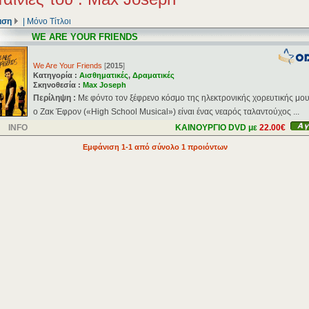
ιση
|
Μόνο Τίτλοι
WE ARE YOUR FRIENDS
We Are Your Friends
[
2015
]
Κατηγορία :
Αισθηματικές
,
Δραματικές
Σκηνοθεσία :
Max Joseph
Περίληψη :
Με φόντο τον ξέφρενο κόσμο της ηλεκτρονικής χορευτικής μου
o Ζακ Έφρον («High School Musical») είναι ένας νεαρός ταλαντούχος ...
INFO
ΚΑΙΝΟΥΡΓΙΟ DVD με
22.00€
Εμφάνιση 1-1 από σύνολο 1 προιόντων