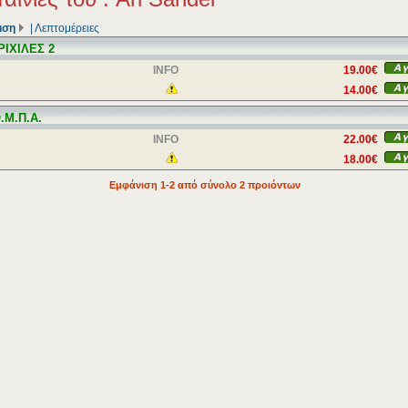
ιση
|
Λεπτομέρειες
ΡΙΧΙΛΕΣ 2
INFO
19.00€
14.00€
.Μ.Π.Α.
INFO
22.00€
18.00€
Εμφάνιση 1-2 από σύνολο 2 προιόντων