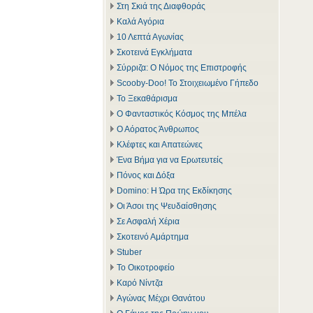
Στη Σκιά της Διαφθοράς
Καλά Αγόρια
10 Λεπτά Αγωνίας
Σκοτεινά Εγκλήματα
Σύρριζα: Ο Νόμος της Επιστροφής
Scooby-Doo! Το Στοιχειωμένο Γήπεδο
Το Ξεκαθάρισμα
Ο Φανταστικός Κόσμος της Μπέλα
Ο Αόρατος Άνθρωπος
Κλέφτες και Απατεώνες
Ένα Βήμα για να Ερωτευτείς
Πόνος και Δόξα
Domino: Η Ώρα της Εκδίκησης
Οι Άσοι της Ψευδαίσθησης
Σε Ασφαλή Χέρια
Σκοτεινό Αμάρτημα
Stuber
Το Οικοτροφείο
Καρό Νίντζα
Αγώνας Μέχρι Θανάτου