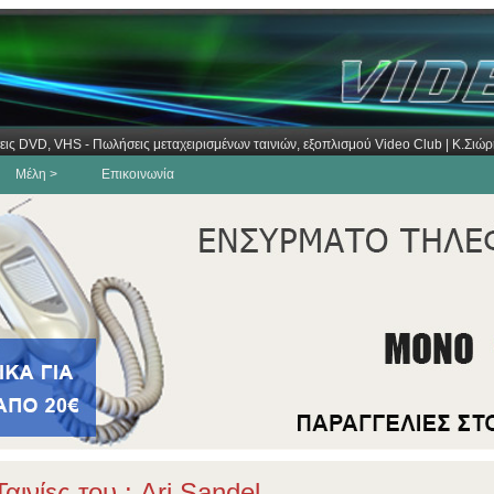
εις DVD, VHS - Πωλήσεις μεταχειρισμένων ταινιών, εξοπλισμού Video Club | Κ.Σι
Μέλη >
Επικοινωνία
αινίες του : Ari Sandel