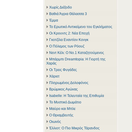
Χωρίς Διέξοδο
Βαθιά Άγρια Θάλασσα 3
Έμμα
Το Ερωτικό Αντικείμενο του Εγκλήματος
Οι Κρουντς 2: Νέα Εποχή
Γκοτζίλα Εναντίον Κονγκ
Ο Πόλεμος των Ρόουζ
Νεντ Κέλι: Ο Νο.1 Καταζητούμενος
Μπάρμπι Dreamtopia: Η Γιορτή της
Χαράς
Οι Τρεις Φυγάδες
Χάριετ
Πληρωμένος Δολοφόνος
Βρώμικος Αγώνας
Isabelle: Η Τελευταία της Επιθυμία
Το Μυστικό Δωμάτιο
Μαύρο και Μπλε
Ο Θριαμβευτής
Οιωνός
Έλλιοτ: Ο Πιο Μικρός Τάρανδος