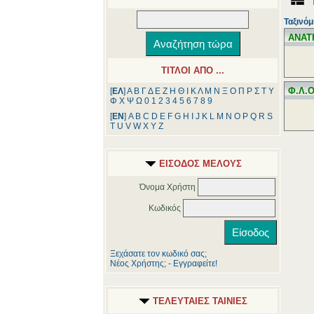
Ταξινόμ
ΑΝΑΤ
ΤΙΤΛΟΙ ΑΠΟ ...
Φ.Λ.Ο
[
ΕΛ
]
Α
Β
Γ
Δ
Ε
Ζ
Η
Θ
Ι
Κ
Λ
Μ
Ν
Ξ
Ο
Π
Ρ
Σ
Τ
Υ
Φ
Χ
Ψ
Ω
0
1
2
3
4
5
6
7
8
9
[
ΕΝ
]
A
B
C
D
E
F
G
H
I
J
K
L
M
N
O
P
Q
R
S
T
U
V
W
X
Y
Z
ΕΙΣΟΔΟΣ ΜΕΛΟΥΣ
Όνομα Χρήστη
Κωδικός
Ξεχάσατε τον κωδικό σας;
Νέος Χρήστης; - Εγγραφείτε!
ΤΕΛΕΥΤΑΙΕΣ ΤΑΙΝΙΕΣ