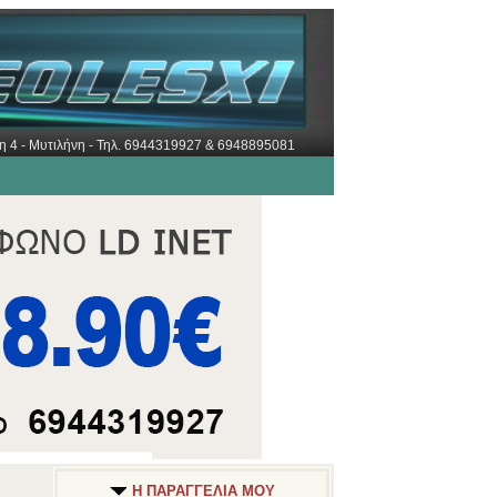
ώρη 4 - Μυτιλήνη - Τηλ. 6944319927 & 6948895081
Η ΠΑΡΑΓΓΕΛΙΑ ΜΟΥ