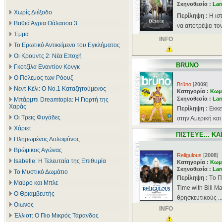
Σκηνοθεσία :
Lar
Χωρίς Διέξοδο
Περίληψη :
Η ισ
Βαθιά Άγρια Θάλασσα 3
να αποτρέψει το
Έμμα
INFO
Το Ερωτικό Αντικείμενο του Εγκλήματος
Οι Κρουντς 2: Νέα Εποχή
BRUNO
Γκοτζίλα Εναντίον Κονγκ
Ο Πόλεμος των Ρόουζ
Brüno
[
2009
]
Νεντ Κέλι: Ο Νο.1 Καταζητούμενος
Κατηγορία :
Κωμ
Σκηνοθεσία :
Lar
Μπάρμπι Dreamtopia: Η Γιορτή της
Χαράς
Περίληψη :
Εκκε
Οι Τρεις Φυγάδες
στην Αμερική και
Χάριετ
ΠΙΣΤΕΥΕ... ΚΑ
Πληρωμένος Δολοφόνος
Βρώμικος Αγώνας
Religulous
[
2008
]
Isabelle: Η Τελευταία της Επιθυμία
Κατηγορία :
Κωμ
Σκηνοθεσία :
Lar
Το Μυστικό Δωμάτιο
Περίληψη :
Tο Π
Μαύρο και Μπλε
Time with Bill Ma
Ο Θριαμβευτής
θρησκευτικούς ..
Οιωνός
INFO
Έλλιοτ: Ο Πιο Μικρός Τάρανδος