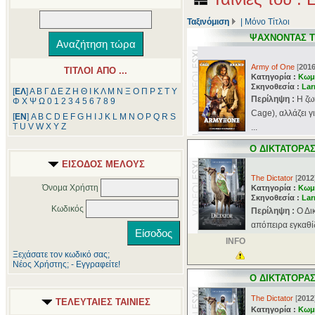
Ταξινόμιση
|
Μόνο Τίτλοι
ΨΑΧΝΟΝΤΑΣ 
Army of One
[
201
ΤΙΤΛΟΙ ΑΠΟ ...
Κατηγορία :
Κωμ
Σκηνοθεσία :
Lar
[
ΕΛ
]
Α
Β
Γ
Δ
Ε
Ζ
Η
Θ
Ι
Κ
Λ
Μ
Ν
Ξ
Ο
Π
Ρ
Σ
Τ
Υ
Περίληψη :
Η ζω
Φ
Χ
Ψ
Ω
0
1
2
3
4
5
6
7
8
9
Cage), αλλάζει γ
[
ΕΝ
]
A
B
C
D
E
F
G
H
I
J
K
L
M
N
O
P
Q
R
S
T
U
V
W
X
Y
Z
...
Ο ΔΙΚΤΑΤΟΡΑ
ΕΙΣΟΔΟΣ ΜΕΛΟΥΣ
The Dictator
[
2012
Όνομα Χρήστη
Κατηγορία :
Κωμ
Σκηνοθεσία :
Lar
Κωδικός
Περίληψη :
Ο Δι
απόπειρα εγκαθίδ
INFO
Ξεχάσατε τον κωδικό σας;
Νέος Χρήστης; - Εγγραφείτε!
Ο ΔΙΚΤΑΤΟΡΑ
The Dictator
[
2012
ΤΕΛΕΥΤΑΙΕΣ ΤΑΙΝΙΕΣ
Κατηγορία :
Κωμ