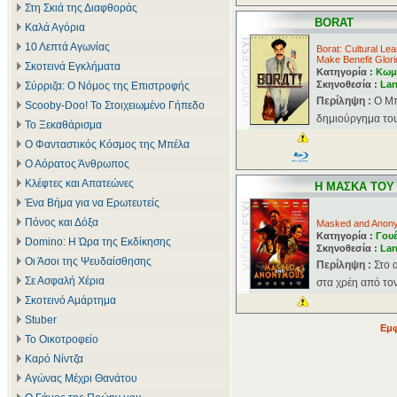
Στη Σκιά της Διαφθοράς
BORAT
Καλά Αγόρια
10 Λεπτά Αγωνίας
Borat: Cultural Lea
Make Benefit Glori
Σκοτεινά Εγκλήματα
Κατηγορία :
Κωμ
Σκηνοθεσία :
Lar
Σύρριζα: Ο Νόμος της Επιστροφής
Περίληψη :
O Mπ
Scooby-Doo! Το Στοιχειωμένο Γήπεδο
δημιούργημα του
Το Ξεκαθάρισμα
Ο Φανταστικός Κόσμος της Μπέλα
Ο Αόρατος Άνθρωπος
Κλέφτες και Απατεώνες
Η ΜΑΣΚΑ ΤΟ
Ένα Βήμα για να Ερωτευτείς
Πόνος και Δόξα
Masked and Anon
Κατηγορία :
Γου
Domino: Η Ώρα της Εκδίκησης
Σκηνοθεσία :
Lar
Οι Άσοι της Ψευδαίσθησης
Περίληψη :
Στο 
Σε Ασφαλή Χέρια
στα χρέη από τον 
Σκοτεινό Αμάρτημα
Stuber
Εμφ
Το Οικοτροφείο
Καρό Νίντζα
Αγώνας Μέχρι Θανάτου