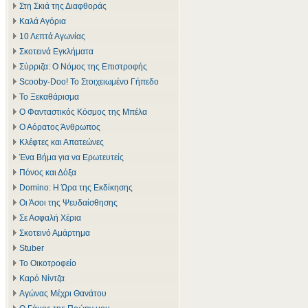
Στη Σκιά της Διαφθοράς
Καλά Αγόρια
10 Λεπτά Αγωνίας
Σκοτεινά Εγκλήματα
Σύρριζα: Ο Νόμος της Επιστροφής
Scooby-Doo! Το Στοιχειωμένο Γήπεδο
Το Ξεκαθάρισμα
Ο Φανταστικός Κόσμος της Μπέλα
Ο Αόρατος Άνθρωπος
Κλέφτες και Απατεώνες
Ένα Βήμα για να Ερωτευτείς
Πόνος και Δόξα
Domino: Η Ώρα της Εκδίκησης
Οι Άσοι της Ψευδαίσθησης
Σε Ασφαλή Χέρια
Σκοτεινό Αμάρτημα
Stuber
Το Οικοτροφείο
Καρό Νίντζα
Αγώνας Μέχρι Θανάτου