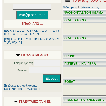
Ταξινόμιση
|
Λεπτομέρειες
ΨΑΧΝΟΝΤΑΣ ΤΟΝ OSAMA
Ο ΔΙΚΤΑΤΟΡΑΣ
ΤΙΤΛΟΙ ΑΠΟ ...
[
ΕΛ
]
Α
Β
Γ
Δ
Ε
Ζ
Η
Θ
Ι
Κ
Λ
Μ
Ν
Ξ
Ο
Π
Ρ
Σ
Τ
Υ
Φ
Χ
Ψ
Ω
0
1
2
3
4
5
6
7
8
9
Ο ΔΙΚΤΑΤΟΡΑΣ
[
ΕΝ
]
A
B
C
D
E
F
G
H
I
J
K
L
M
N
O
P
Q
R
S
T
U
V
W
X
Y
Z
ΕΙΣΟΔΟΣ ΜΕΛΟΥΣ
BRUNO
Όνομα Χρήστη
ΠΙΣΤΕΥΕ... ΚΑΙ ΓΕΛΑ
Κωδικός
BORAT
Ξεχάσατε τον κωδικό σας;
Νέος Χρήστης; - Εγγραφείτε!
Η ΜΑΣΚΑ ΤΟΥ ΑΝΩΝΥΜΟΥ
ΤΕΛΕΥΤΑΙΕΣ ΤΑΙΝΙΕΣ