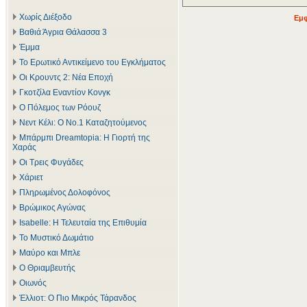
Χωρίς Διέξοδο
Εμφ
Βαθιά Άγρια Θάλασσα 3
Έμμα
Το Ερωτικό Αντικείμενο του Εγκλήματος
Οι Κρουντς 2: Νέα Εποχή
Γκοτζίλα Εναντίον Κονγκ
Ο Πόλεμος των Ρόουζ
Νεντ Κέλι: Ο Νο.1 Καταζητούμενος
Μπάρμπι Dreamtopia: Η Γιορτή της
Χαράς
Οι Τρεις Φυγάδες
Χάριετ
Πληρωμένος Δολοφόνος
Βρώμικος Αγώνας
Isabelle: Η Τελευταία της Επιθυμία
Το Μυστικό Δωμάτιο
Μαύρο και Μπλε
Ο Θριαμβευτής
Οιωνός
Έλλιοτ: Ο Πιο Μικρός Τάρανδος