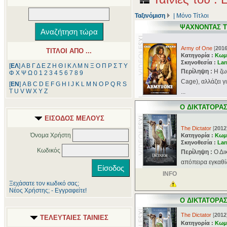
Ταξινόμιση
|
Μόνο Τίτλοι
ΨΑΧΝΟΝΤΑΣ 
Army of One
[
201
ΤΙΤΛΟΙ ΑΠΟ ...
Κατηγορία :
Κωμ
Σκηνοθεσία :
Lar
[
ΕΛ
]
Α
Β
Γ
Δ
Ε
Ζ
Η
Θ
Ι
Κ
Λ
Μ
Ν
Ξ
Ο
Π
Ρ
Σ
Τ
Υ
Περίληψη :
Η ζω
Φ
Χ
Ψ
Ω
0
1
2
3
4
5
6
7
8
9
Cage), αλλάζει γ
[
ΕΝ
]
A
B
C
D
E
F
G
H
I
J
K
L
M
N
O
P
Q
R
S
T
U
V
W
X
Y
Z
...
Ο ΔΙΚΤΑΤΟΡΑ
ΕΙΣΟΔΟΣ ΜΕΛΟΥΣ
The Dictator
[
2012
Όνομα Χρήστη
Κατηγορία :
Κωμ
Σκηνοθεσία :
Lar
Κωδικός
Περίληψη :
Ο Δι
απόπειρα εγκαθίδ
INFO
Ξεχάσατε τον κωδικό σας;
Νέος Χρήστης; - Εγγραφείτε!
Ο ΔΙΚΤΑΤΟΡΑ
The Dictator
[
2012
ΤΕΛΕΥΤΑΙΕΣ ΤΑΙΝΙΕΣ
Κατηγορία :
Κωμ