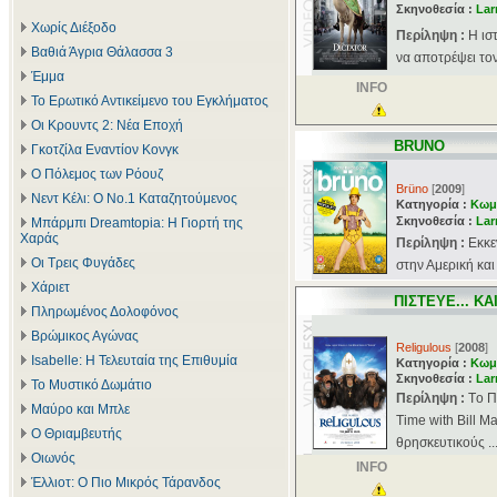
Σκηνοθεσία :
Lar
Χωρίς Διέξοδο
Περίληψη :
Η ισ
Βαθιά Άγρια Θάλασσα 3
να αποτρέψει το
Έμμα
INFO
Το Ερωτικό Αντικείμενο του Εγκλήματος
Οι Κρουντς 2: Νέα Εποχή
BRUNO
Γκοτζίλα Εναντίον Κονγκ
Ο Πόλεμος των Ρόουζ
Brüno
[
2009
]
Νεντ Κέλι: Ο Νο.1 Καταζητούμενος
Κατηγορία :
Κωμ
Σκηνοθεσία :
Lar
Μπάρμπι Dreamtopia: Η Γιορτή της
Χαράς
Περίληψη :
Εκκε
Οι Τρεις Φυγάδες
στην Αμερική και
Χάριετ
ΠΙΣΤΕΥΕ... ΚΑ
Πληρωμένος Δολοφόνος
Βρώμικος Αγώνας
Religulous
[
2008
]
Isabelle: Η Τελευταία της Επιθυμία
Κατηγορία :
Κωμ
Σκηνοθεσία :
Lar
Το Μυστικό Δωμάτιο
Περίληψη :
Tο Π
Μαύρο και Μπλε
Time with Bill Ma
Ο Θριαμβευτής
θρησκευτικούς ..
Οιωνός
INFO
Έλλιοτ: Ο Πιο Μικρός Τάρανδος