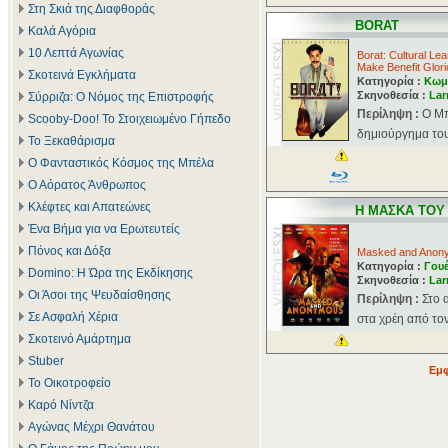
Στη Σκιά της Διαφθοράς
BORAT
Καλά Αγόρια
10 Λεπτά Αγωνίας
Borat: Cultural Lea
Make Benefit Glori
Σκοτεινά Εγκλήματα
Κατηγορία :
Κωμ
Σκηνοθεσία :
Lar
Σύρριζα: Ο Νόμος της Επιστροφής
Περίληψη :
O Mπ
Scooby-Doo! Το Στοιχειωμένο Γήπεδο
δημιούργημα του
Το Ξεκαθάρισμα
Ο Φανταστικός Κόσμος της Μπέλα
Ο Αόρατος Άνθρωπος
Κλέφτες και Απατεώνες
Η ΜΑΣΚΑ ΤΟ
Ένα Βήμα για να Ερωτευτείς
Πόνος και Δόξα
Masked and Anon
Κατηγορία :
Γου
Domino: Η Ώρα της Εκδίκησης
Σκηνοθεσία :
Lar
Οι Άσοι της Ψευδαίσθησης
Περίληψη :
Στο 
Σε Ασφαλή Χέρια
στα χρέη από τον 
Σκοτεινό Αμάρτημα
Stuber
Εμφ
Το Οικοτροφείο
Καρό Νίντζα
Αγώνας Μέχρι Θανάτου