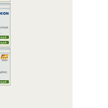
οπτικό
..
γμένος