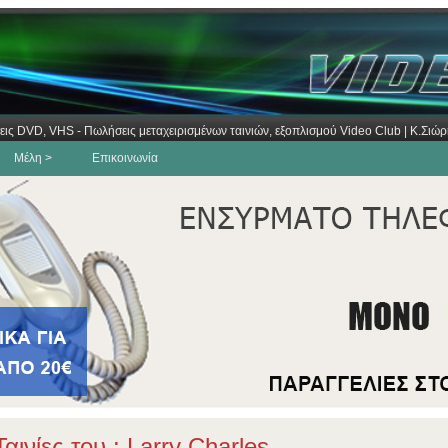
εις DVD, VHS - Πωλήσεις μεταχειρισμένων ταινιών, εξοπλισμού Video Club | Κ.Σι
Μέλη >
Επικοινωνία
αινίες του : Larry Charles