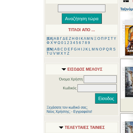
Ταξινόμ
ΤΙΤΛΟΙ ΑΠΟ ...
[
ΕΛ
]
Α
Β
Γ
Δ
Ε
Ζ
Η
Θ
Ι
Κ
Λ
Μ
Ν
Ξ
Ο
Π
Ρ
Σ
Τ
Υ
Φ
Χ
Ψ
Ω
0
1
2
3
4
5
6
7
8
9
[
ΕΝ
]
A
B
C
D
E
F
G
H
I
J
K
L
M
N
O
P
Q
R
S
T
U
V
W
X
Y
Z
ΕΙΣΟΔΟΣ ΜΕΛΟΥΣ
Όνομα Χρήστη
Κωδικός
Ξεχάσατε τον κωδικό σας;
Νέος Χρήστης; - Εγγραφείτε!
ΤΕΛΕΥΤΑΙΕΣ ΤΑΙΝΙΕΣ