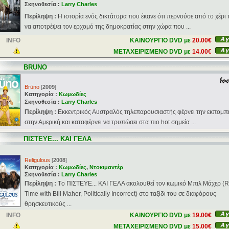
Σκηνοθεσία :
Larry Charles
Περίληψη :
Η ιστορία ενός δικτάτορα που έκανε ότι περνούσε από το χέρι 
να αποτρέψει τον ερχομό της δημοκρατίας στην χώρα που ...
INFO
ΚΑΙΝΟΥΡΓΙΟ DVD με
20.00€
ΜΕΤΑΧΕΙΡΙΣΜΕΝΟ DVD με
14.00€
BRUNO
Brüno
[
2009
]
Κατηγορία :
Κωμωδίες
Σκηνοθεσία :
Larry Charles
Περίληψη :
Εκκεντρικός Αυστραλός τηλεπαρουσιαστής φέρνει την εκπομπ
στην Αμερική και καταφέρνει να τρυπώσει στα πιο hot σημεία ...
ΠΙΣΤΕΥΕ... ΚΑΙ ΓΕΛΑ
Religulous
[
2008
]
Κατηγορία :
Κωμωδίες
,
Ντοκιμαντέρ
Σκηνοθεσία :
Larry Charles
Περίληψη :
Tο ΠΙΣΤΕΥΕ... ΚΑΙ ΓΕΛΑ ακολουθεί τον κωμικό Μπιλ Μάχερ (R
Time with Bill Maher, Politically Incorrect) στο ταξίδι του σε διαφόρους
θρησκευτικούς ...
INFO
ΚΑΙΝΟΥΡΓΙΟ DVD με
19.00€
ΜΕΤΑΧΕΙΡΙΣΜΕΝΟ DVD με
15.00€