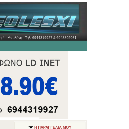
ώρη 4 - Μυτιλήνη - Τηλ. 6944319927 & 6948895081
Η ΠΑΡΑΓΓΕΛΙΑ ΜΟΥ