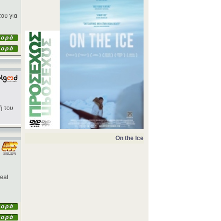
του για
ή του
On the Ice
eal