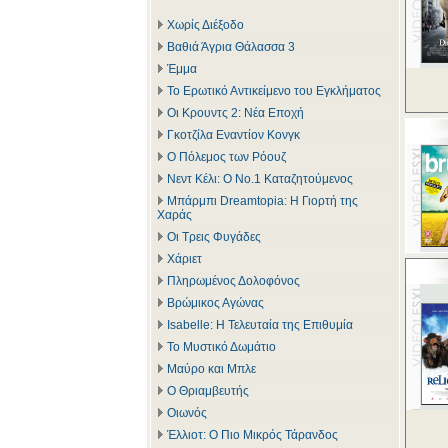
Χωρίς Διέξοδο
Βαθιά Άγρια Θάλασσα 3
Έμμα
Το Ερωτικό Αντικείμενο του Εγκλήματος
Οι Κρουντς 2: Νέα Εποχή
Γκοτζίλα Εναντίον Κονγκ
Ο Πόλεμος των Ρόουζ
Νεντ Κέλι: Ο Νο.1 Καταζητούμενος
Μπάρμπι Dreamtopia: Η Γιορτή της
Χαράς
Οι Τρεις Φυγάδες
Χάριετ
Πληρωμένος Δολοφόνος
Βρώμικος Αγώνας
Isabelle: Η Τελευταία της Επιθυμία
Το Μυστικό Δωμάτιο
Μαύρο και Μπλε
Ο Θριαμβευτής
Οιωνός
Έλλιοτ: Ο Πιο Μικρός Τάρανδος