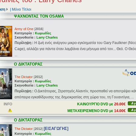
ιση
|
Μόνο Τίτλοι
ΨΑΧΝΟΝΤΑΣ ΤΟΝ OSAMA
Army of One
[
2016
]
Κατηγορία :
Κωμωδίες
Σκηνοθεσία :
Larry Charles
Περίληψη :
Η ζωή ενός ανέργου μικρο-εγκληματία του Gary Faulkner (Nic
Cage), αλλάζει για πάντα όταν λαμβάνει ένα μήνυμα από τον... Θεό. Ο Θεός
...
Ο ΔΙΚΤΑΤΟΡΑΣ
The Dictator
[
2012
]
Κατηγορία :
Κωμωδίες
Σκηνοθεσία :
Larry Charles
Περίληψη :
Ο Δικτάτορας, Στρατηγός Αλαντίν, προσπαθεί να αποτρέψει κά
απόπειρα εγκαθίδρυσης της δημοκρατίας στη χώρα του, τη Γουαντίγια, ...
INFO
ΚΑΙΝΟΥΡΓΙΟ DVD με
20.00€
ΜΕΤΑΧΕΙΡΙΣΜΕΝΟ DVD με
14.00€
Ο ΔΙΚΤΑΤΟΡΑΣ
[ΕΙΣΑΓΩΓΗΣ]
The Dictator
[
2012
]
Κατηγορία :
Κωμωδίες