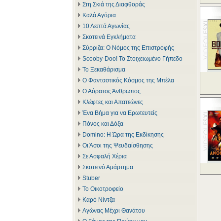
Στη Σκιά της Διαφθοράς
Καλά Αγόρια
10 Λεπτά Αγωνίας
Σκοτεινά Εγκλήματα
Σύρριζα: Ο Νόμος της Επιστροφής
Scooby-Doo! Το Στοιχειωμένο Γήπεδο
Το Ξεκαθάρισμα
Ο Φανταστικός Κόσμος της Μπέλα
Ο Αόρατος Άνθρωπος
Κλέφτες και Απατεώνες
Ένα Βήμα για να Ερωτευτείς
Πόνος και Δόξα
Domino: Η Ώρα της Εκδίκησης
Οι Άσοι της Ψευδαίσθησης
Σε Ασφαλή Χέρια
Σκοτεινό Αμάρτημα
Stuber
Το Οικοτροφείο
Καρό Νίντζα
Αγώνας Μέχρι Θανάτου