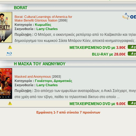
BORAT
Borat: Cultural Learnings of America for
Make Benefit Glorious Nation
[
2006
]
Κατηγορία :
Κωμωδίες
Σκηνοθεσία :
Larry Charles
Περίληψη :
O Mπόρατ, ο εκκεντρικός ρεπόρτερ από το Καζακστάν και τηλε
δημιούργημα του κωμικού Σάσα Μπάρον Κόεν, αποκτά κινηματογραφικές .
ΜΕΤΑΧΕΙΡΙΣΜΕΝΟ DVD με
3.90€
BLU-RAY με
28.00€
Η ΜΑΣΚΑ ΤΟΥ ΑΝΩΝΥΜΟΥ
Masked and Anonymous
[
2003
]
Κατηγορία :
Γουέστερν
,
Δραματικές
Σκηνοθεσία :
Larry Charles
Περίληψη :
Στο απόηχο των εμφυλίων αναταράξεων, ο Ανκλ Σοίτχαρτ, πνι
στα χρέη από τον τζόγο, πείθει το τηλεοπτικό δίκτυο στο οποίο ...
ΜΕΤΑΧΕΙΡΙΣΜΕΝΟ DVD με
9.00€
Εμφάνιση 1-7 από σύνολο 7 προιόντων