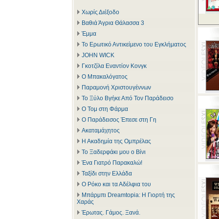
Χωρίς Διέξοδο
Βαθιά Άγρια Θάλασσα 3
Έμμα
Το Ερωτικό Αντικείμενο του Εγκλήματος
JOHN WICK
Γκοτζίλα Εναντίον Κονγκ
Ο Μπακαλόγατος
Παραμονή Χριστουγέννων
Το Ξύλο Βγήκε Από Τον Παράδεισο
Ο Τομ στη Φάρμα
Ο Παράδεισος Έπεσε στη Γη
Ακαταμάχητος
Η Ακαδημία της Ομπρέλας
Το Ξαδερφάκι μου ο Βίνι
Ένα Γιατρό Παρακαλώ!
Ταξίδι στην Ελλάδα
Ο Ρόκο και τα Αδέλφια του
Μπάρμπι Dreamtopia: Η Γιορτή της
Χαράς
Έρωτας. Γάμος. Ξανά.