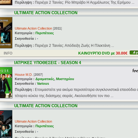
Περίληψη :
Περιέχει 2 Ταινίες: Ρίο Μπράβο Η Αιχμάλωτος Της Ερήμου ...
ULTIMATE ACTION COLLECTION
Ultimate Action Collection
[
2011
]
Κατηγορία :
Περιπέτειες
Σκηνοθεσία :
-
Περίληψη :
Περιέχει 2 Ταινίες: Απόδειξη Ζωής Η Πλεκτάνη ...
INFO
ΚΑΙΝΟΥΡΓΙΟ DVD με
30.00€
ΙΑΤΡΙΚΕΣ ΥΠΟΘΕΣΕΙΣ - SEASON 4
House M.D.
[
2007
]
Κατηγορία :
Δραματικές
,
Μυστηρίου
Σκηνοθεσία :
Various
Περίληψη :
Ετοιμαστείτε για ακόμα περισσότερα συγκλονιστικά επεισόδια 
τέταρτο κύκλο της διάσημης σειράς. Ακολουθήστε τον πιο ...
ULTIMATE ACTION COLLECTION
Ultimate Action Collection
Κατηγορία :
Περιπέτειες
Σκηνοθεσία :
-