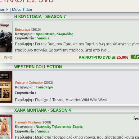
ιση
|
Μόνο Τίτλοι
Η ΚΟΥΣΤΩΔΙΑ - SEASON 7
Entourage
[
2010
]
Κατηγορία :
Δραματικές
,
Κωμωδίες
Σκηνοθεσία :
Various
Περίληψη :
Για τον Βινς, τον Έρικ, και τον Ταρτλ η ζωή στο Χόλυγουντ γίνε
επικίνδυνο παιχνίδι. Σε αυτή την περίοδο, μετά από ένα ...
INFO
ΚΑΙΝΟΥΡΓΙΟ DVD με
25.00€
WESTERN COLLECTION
Western Collection
[
2011
]
Κατηγορία :
Γουέστερν
Σκηνοθεσία :
-
Περίληψη :
Περιέχει 2 Ταινίες: Maverick Wild Wild West ...
ΧΑΝΑ ΜΟΝΤΑΝΑ - SEASON 4
Hannah Montana
[
2009
]
Κατηγορία :
Νεανικές
,
Τηλεοπτικές Σειρές
Σκηνοθεσία :
Various
Περίληψη :
Μετά από τέσσερα ολόκληρα χρόνια, που ζήσατε από κοντά κ