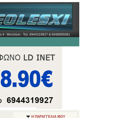
ώρη 4 - Μυτιλήνη - Τηλ. 6944319927 & 6948895081
Η ΠΑΡΑΓΓΕΛΙΑ ΜΟΥ