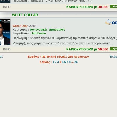
Περίληψη :
Περιέχει 2 Ταινίες: Μπλέηντ Ράνερ Φράντικ ...
INFO
ΚΑΙΝΟΥΡΓΙΟ DVD με
30.00€
WHITE COLLAR
White Collar
[
2009
]
Κατηγορία :
Αστυνομικές
,
Δραματικές
Σκηνοθεσία :
Jeff Eastin
Περίληψη :
Σε αυτή την νέα συναρπαστική τηλεοπτική σειρά, ο Νιλ Κάφρι
Μπόμερ), ένας γοητευτικός κατάδικος, αποδρά από ένα σωφρονιστικό ...
INFO
ΚΑΙΝΟΥΡΓΙΟ DVD με
50.00€
 10
Εμφάνιση 31-40 από σύνολο 255 προιόντων
Επόμ
Σελίδες :
1
2
3
4
5
6
7
8
...
26