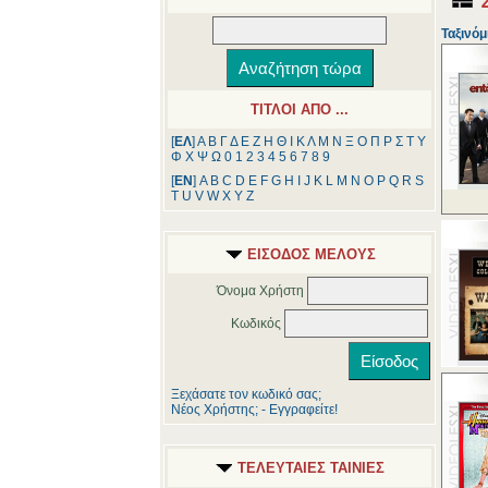
Ταξινόμ
ΤΙΤΛΟΙ ΑΠΟ ...
[
ΕΛ
]
Α
Β
Γ
Δ
Ε
Ζ
Η
Θ
Ι
Κ
Λ
Μ
Ν
Ξ
Ο
Π
Ρ
Σ
Τ
Υ
Φ
Χ
Ψ
Ω
0
1
2
3
4
5
6
7
8
9
[
ΕΝ
]
A
B
C
D
E
F
G
H
I
J
K
L
M
N
O
P
Q
R
S
T
U
V
W
X
Y
Z
ΕΙΣΟΔΟΣ ΜΕΛΟΥΣ
Όνομα Χρήστη
Κωδικός
Ξεχάσατε τον κωδικό σας;
Νέος Χρήστης; - Εγγραφείτε!
ΤΕΛΕΥΤΑΙΕΣ ΤΑΙΝΙΕΣ