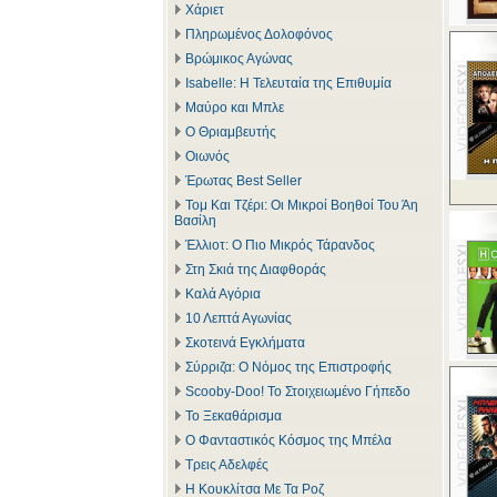
Χάριετ
Πληρωμένος Δολοφόνος
Βρώμικος Αγώνας
Isabelle: Η Τελευταία της Επιθυμία
Μαύρο και Μπλε
Ο Θριαμβευτής
Οιωνός
Έρωτας Best Seller
Τομ Και Τζέρι: Οι Μικροί Βοηθοί Του Άη
Βασίλη
Έλλιοτ: Ο Πιο Μικρός Τάρανδος
Στη Σκιά της Διαφθοράς
Καλά Αγόρια
10 Λεπτά Αγωνίας
Σκοτεινά Εγκλήματα
Σύρριζα: Ο Νόμος της Επιστροφής
Scooby-Doo! Το Στοιχειωμένο Γήπεδο
Το Ξεκαθάρισμα
Ο Φανταστικός Κόσμος της Μπέλα
Τρεις Αδελφές
Η Κουκλίτσα Με Τα Ροζ