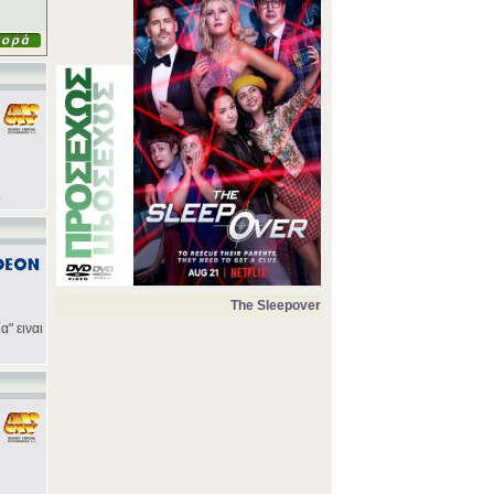
.
The Sleepover
α" ειναι