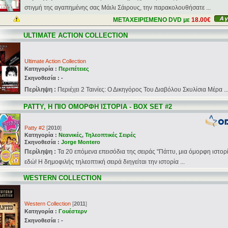
στιγμή της αγαπημένης σας Μάιλι Σάιρους, την παρακολουθήσατε ...
ΜΕΤΑΧΕΙΡΙΣΜΕΝΟ DVD με
18.00€
ULTIMATE ACTION COLLECTION
Ultimate Action Collection
Κατηγορία :
Περιπέτειες
Σκηνοθεσία :
-
Περίληψη :
Περιέχει 2 Ταινίες: Ο Δικηγόρος Του Διαβόλου Σκυλίσια Μέρα ..
PATTY, Η ΠΙΟ ΟΜΟΡΦΗ ΙΣΤΟΡΙΑ - BOX SET #2
Patty #2
[
2010
]
Κατηγορία :
Νεανικές
,
Τηλεοπτικές Σειρές
Σκηνοθεσία :
Jorge Montero
Περίληψη :
Τα 20 επόμενα επεισόδια της σειράς "Πάττυ, μια όμορφη ιστορί
εδώ! Η δημοφιλής τηλεοπτική σειρά διηγείται την ιστορία ...
WESTERN COLLECTION
Western Collection
[
2011
]
Κατηγορία :
Γουέστερν
Σκηνοθεσία :
-