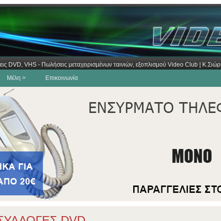
εις DVD, VHS - Πωλήσεις μεταχειρισμένων ταινιών, εξοπλισμού Video Club | Κ.Σι
Μέλη >
Επικοινωνία
ΣΥΛΛΟΓΕΣ DVD