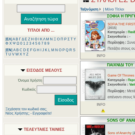
Ταξινόμιση
|
Μόνο Τίτλοι
ΣΟΦΙΑ Η ΠΡΙΓ
SOFIA THE FIRS
[
2015
]
ΤΙΤΛΟΙ ΑΠΟ ...
Κατηγορία :
Παιδ
Σκηνοθεσία :
-
[
ΕΛ
]
Α
Β
Γ
Δ
Ε
Ζ
Η
Θ
Ι
Κ
Λ
Μ
Ν
Ξ
Ο
Π
Ρ
Σ
Τ
Υ
Περίληψη :
Συνο
Φ
Χ
Ψ
Ω
0
1
2
3
4
5
6
7
8
9
Πετάξτε στους ου
[
ΕΝ
]
A
B
C
D
E
F
G
H
I
J
K
L
M
N
O
P
Q
R
S
T
U
V
W
X
Y
Z
INFO
ΠΑΙΧΝΙΔΙ ΤΟΥ
ΕΙΣΟΔΟΣ ΜΕΛΟΥΣ
Game Of Thrones
Κατηγορία :
Περι
Όνομα Χρήστη
Σκηνοθεσία :
Var
Κωδικός
Περίληψη :
Μετά
απέναντι στους W
INFO
Ξεχάσατε τον κωδικό σας;
Νέος Χρήστης; - Εγγραφείτε!
SONS OF ANA
ΤΕΛΕΥΤΑΙΕΣ ΤΑΙΝΙΕΣ
Sons of Anarchy
[