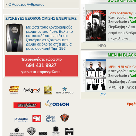
SONS OF ANA
Ο Αόρατος Άνθρωπος
Sons of Anarchy
[
Κατηγορία :
Αστ
ΣΥΣΚΕΥΕΣ ΕΞΟΙΚΟΝΟΜΙΣΗΣ ΕΝΕΡΓΕΙΑΣ
Σκηνοθεσία :
Var
Περίληψη :
Aπό 
Μειώστε τους λογαριασμούς
ρεύματος εως 45%. Βάλτε το
σειρά που διαδρ
σε οποιαδήποτε πρίζα και
μηχανόβιων ...
ξεκινήστε να εξοικονομείτε
ρεύμα σε όλο το σπίτι με μία
INFO
μονο συσκευή!
Τιμή 15€
MEN IN BLAC
Τηλεφωνήστε τώρα στο
694 431 9927
MEN IN BLACK Col
Κατηγορία :
Περι
για να τα παραγγείλετε!
Σκηνοθεσία :
Var
Περίληψη :
Αποκ
MEN IN BLACK II 
Εμφάν