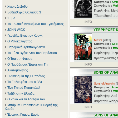
Κατηγορία :
Αστ
Σκηνοθεσία :
Var
Χωρίς Διέξοδο
Περίληψη :
Μετά
Βαθιά Άγρια Θάλασσα 3
Τέλερ οδηγεί του
Έμμα
INFO
Το Ερωτικό Αντικείμενο του Εγκλήματος
JOHN WICK
ΥΠΕΡΗΡΩΕΣ Κ
Γκοτζίλα Εναντίον Κονγκ
Misfits
[
2012
]
Ο Μπακαλόγατος
Κατηγορία :
Δρα
Παραμονή Χριστουγέννων
Σκηνοθεσία :
Ho
Το Ξύλο Βγήκε Από Τον Παράδεισο
Περίληψη :
Τολμ
πρωταγωνιστές τ
Ο Τομ στη Φάρμα
Ο Παράδεισος Έπεσε στη Γη
INFO
Ακαταμάχητος
SONS OF ANA
Η Ακαδημία της Ομπρέλας
Το Ξαδερφάκι μου ο Βίνι
Sons of Anarchy
[
Κατηγορία :
Αστ
Ένα Γιατρό Παρακαλώ!
Σκηνοθεσία :
Var
Ταξίδι στην Ελλάδα
Περίληψη :
Aπό 
Ο Ρόκο και τα Αδέλφια του
σειρά που διαδρ
Μπάρμπι Dreamtopia: Η Γιορτή της
INFO
Χαράς
Έρωτας. Γάμος. Ξανά.
SONS OF ANA