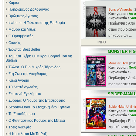
Χάριετ
Πληρωμένος Δολοφόνος
Sons of Anarchy
[
Κατηγορία :
Αστ
Βρώμικος Αγώνας
Σκηνοθεσία :
Var
Isabelle: Η Τελευταία της Επιθυμία
Περίληψη :
Aπό 
Μαύρο και Μπλε
σειρά που διαδρ
μηχανόβιων ...
Ο Θριαμβευτής
INFO
Οιωνός
Έρωτας Best Seller
MONSTER HIG
Τομ Και Τζέρι: Οι Μικροί Βοηθοί Του Άη
Βασίλη
Monster High
[
201
Έλλιοτ: Ο Πιο Μικρός Τάρανδος
Κατηγορία :
Παιδ
Σκηνοθεσία :
-
Στη Σκιά της Διαφθοράς
Περίληψη :
Διπλ
Καλά Αγόρια
monster στυλ και
10 Λεπτά Αγωνίας
Σκοτεινά Εγκλήματα
SPIDER-MAN 
Σύρριζα: Ο Νόμος της Επιστροφής
Spider-Man Unlimi
Scooby-Doo! Το Στοιχειωμένο Γήπεδο
Κατηγορία :
Ani
Το Ξεκαθάρισμα
Σκηνοθεσία :
Var
Ο Φανταστικός Κόσμος της Μπέλα
Περίληψη :
Epis
ληστεύοντας ένα 
Τρεις Αδελφές
Η Κουκλίτσα Με Τα Ροζ