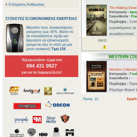
Ο Αόρατος Άνθρωπος
The Walking Dead
Κατηγορία :
Δρα
Σκηνοθεσία :
Fra
ΣΥΣΚΕΥΕΣ ΕΞΟΙΚΟΝΟΜΙΣΗΣ ΕΝΕΡΓΕΙΑΣ
Περίληψη :
Ξυπν
Μειώστε τους λογαριασμούς
ευρισκόμενος σε
ρεύματος εως 45%. Βάλτε το
συνειδητοποιεί ..
σε οποιαδήποτε πρίζα και
ξεκινήστε να εξοικονομείτε
INFO
ρεύμα σε όλο το σπίτι με μία
μονο συσκευή!
Τιμή 15€
WESTERN CO
Τηλεφωνήστε τώρα στο
694 431 9927
Western Collection
για να τα παραγγείλετε!
Κατηγορία :
Γου
Σκηνοθεσία :
-
Περίληψη :
Περι
Ρόμπερτ Φορντ H
Προηγ. 10
Εμφάν