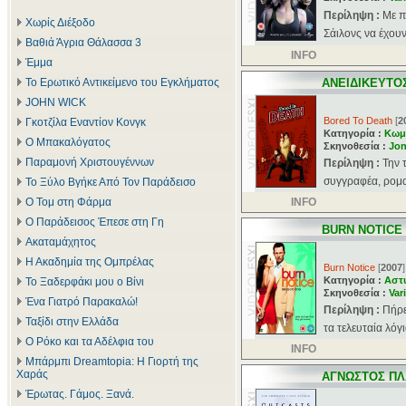
Περίληψη :
Με π
Χωρίς Διέξοδο
Σάιλονς να έχουν 
Βαθιά Άγρια Θάλασσα 3
INFO
Έμμα
Το Ερωτικό Αντικείμενο του Εγκλήματος
ΑΝΕΙΔΙΚΕΥΤΟΣ
JOHN WICK
Bored To Death
[
2
Γκοτζίλα Εναντίον Κονγκ
Κατηγορία :
Κωμ
Ο Μπακαλόγατος
Σκηνοθεσία :
Jo
Παραμονή Χριστουγέννων
Περίληψη :
Την 
συγγραφέα, ρομαντ
Το Ξύλο Βγήκε Από Τον Παράδεισο
Ο Τομ στη Φάρμα
INFO
Ο Παράδεισος Έπεσε στη Γη
BURN NOTICE
Ακαταμάχητος
Η Ακαδημία της Ομπρέλας
Burn Notice
[
2007
]
Κατηγορία :
Αστ
Το Ξαδερφάκι μου ο Βίνι
Σκηνοθεσία :
Var
Ένα Γιατρό Παρακαλώ!
Περίληψη :
Πήρε
Ταξίδι στην Ελλάδα
τα τελευταία λόγ
Ο Ρόκο και τα Αδέλφια του
INFO
Μπάρμπι Dreamtopia: Η Γιορτή της
Χαράς
ΑΓΝΩΣΤΟΣ Π
Έρωτας. Γάμος. Ξανά.