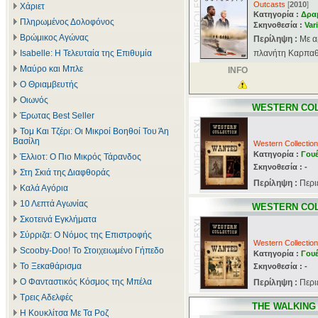
Outcasts
[
2010
]
Χάριετ
Κατηγορία :
Δρα
Πληρωμένος Δολοφόνος
Σκηνοθεσία :
Var
Βρώμικος Αγώνας
Περίληψη :
Με α
Isabelle: Η Τελευταία της Επιθυμία
πλανήτη Καρπαθία
Μαύρο και Μπλε
INFO
Ο Θριαμβευτής
Οιωνός
WESTERN CO
Έρωτας Best Seller
Τομ Και Τζέρι: Οι Μικροί Βοηθοί Του Άη
Βασίλη
Western Collection
Κατηγορία :
Γου
Έλλιοτ: Ο Πιο Μικρός Τάρανδος
Σκηνοθεσία :
-
Στη Σκιά της Διαφθοράς
Περίληψη :
Περι
Καλά Αγόρια
10 Λεπτά Αγωνίας
WESTERN CO
Σκοτεινά Εγκλήματα
Σύρριζα: Ο Νόμος της Επιστροφής
Western Collection
Scooby-Doo! Το Στοιχειωμένο Γήπεδο
Κατηγορία :
Γου
Το Ξεκαθάρισμα
Σκηνοθεσία :
-
Ο Φανταστικός Κόσμος της Μπέλα
Περίληψη :
Περι
Τρεις Αδελφές
THE WALKING
Η Κουκλίτσα Με Τα Ροζ