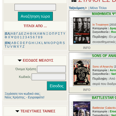
Ταξινόμιση
|
Μόνο Τίτλοι
ΜΑΘΗΜΑΤΑ ΨΥ
In Treatment
[
201
ΤΙΤΛΟΙ ΑΠΟ ...
Κατηγορία :
Δρα
Σκηνοθεσία :
Rod
[
ΕΛ
]
Α
Β
Γ
Δ
Ε
Ζ
Η
Θ
Ι
Κ
Λ
Μ
Ν
Ξ
Ο
Π
Ρ
Σ
Τ
Υ
Περίληψη :
Εν μ
Φ
Χ
Ψ
Ω
0
1
2
3
4
5
6
7
8
9
συναισθηματικές 
[
ΕΝ
]
A
B
C
D
E
F
G
H
I
J
K
L
M
N
O
P
Q
R
S
T
U
V
W
X
Y
Z
INFO
SONS OF ANA
ΕΙΣΟΔΟΣ ΜΕΛΟΥΣ
Sons of Anarchy
[
Όνομα Χρήστη
Κατηγορία :
Αστ
Σκηνοθεσία :
Var
Κωδικός
Περίληψη :
Aπό 
σειρά που διαδρ
INFO
Ξεχάσατε τον κωδικό σας;
Νέος Χρήστης; - Εγγραφείτε!
BATTLESTAR 
Battlestar Galactic
ΤΕΛΕΥΤΑΙΕΣ ΤΑΙΝΙΕΣ
Κατηγορία :
Επι
Σκηνοθεσία :
Var