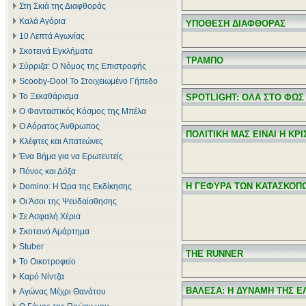
Στη Σκιά της Διαφθοράς
Καλά Αγόρια
ΥΠΟΘΕΣΗ ΔΙΑΦΘΟΡΑΣ
10 Λεπτά Αγωνίας
Σκοτεινά Εγκλήματα
ΤΡΑΜΠΟ
Σύρριζα: Ο Νόμος της Επιστροφής
Scooby-Doo! Το Στοιχειωμένο Γήπεδο
Το Ξεκαθάρισμα
SPOTLIGHT: ΟΛΑ ΣΤΟ ΦΩΣ
Ο Φανταστικός Κόσμος της Μπέλα
Ο Αόρατος Άνθρωπος
ΠΟΛΙΤΙΚΗ ΜΑΣ ΕΙΝΑΙ Η ΚΡΙ
Κλέφτες και Απατεώνες
Ένα Βήμα για να Ερωτευτείς
Πόνος και Δόξα
Η ΓΕΦΥΡΑ ΤΩΝ ΚΑΤΑΣΚΟΠ
Domino: Η Ώρα της Εκδίκησης
Οι Άσοι της Ψευδαίσθησης
Σε Ασφαλή Χέρια
Σκοτεινό Αμάρτημα
Stuber
THE RUNNER
Το Οικοτροφείο
Καρό Νίντζα
ΒΑΛΕΣΑ: Η ΔΥΝΑΜΗ ΤΗΣ Ε
Αγώνας Μέχρι Θανάτου