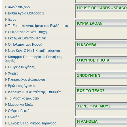
Χωρίς Διέξοδο
HOUSE OF CARDS - SEASO
Βαθιά Άγρια Θάλασσα 3
Έμμα
ΚΥΡΙΑ ΣΛΟΑΝ
Το Ερωτικό Αντικείμενο του Εγκλήματος
Οι Κρουντς 2: Νέα Εποχή
Γκοτζίλα Εναντίον Κονγκ
Ο Πόλεμος των Ρόουζ
Η ΚΛΟΥΒΑ
Νεντ Κέλι: Ο Νο.1 Καταζητούμενος
Μπάρμπι Dreamtopia: Η Γιορτή της
Ο ΚΥΡΙΟΣ ΤΙΠΟΤΑ
Χαράς
Οι Τρεις Φυγάδες
Χάριετ
ΣΝΟΟΥΝΤΕΝ
Πληρωμένος Δολοφόνος
Βρώμικος Αγώνας
ΕΩΣ ΤΟ ΤΕΛΟΣ
Isabelle: Η Τελευταία της Επιθυμία
Το Μυστικό Δωμάτιο
Μαύρο και Μπλε
ΧΩΡΙΣ ΦΡΑΓΜΟΥΣ
Ο Θριαμβευτής
Οιωνός
Η ΑΛΗΘΕΙΑ
Έλλιοτ: Ο Πιο Μικρός Τάρανδος