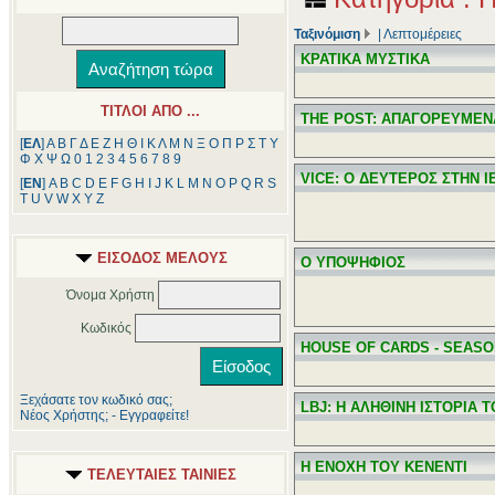
Ταξινόμιση
|
Λεπτομέρειες
ΚΡΑΤΙΚΑ ΜΥΣΤΙΚΑ
ΤΙΤΛΟΙ ΑΠΟ ...
THE POST: ΑΠΑΓΟΡΕΥΜΕΝ
[
ΕΛ
]
Α
Β
Γ
Δ
Ε
Ζ
Η
Θ
Ι
Κ
Λ
Μ
Ν
Ξ
Ο
Π
Ρ
Σ
Τ
Υ
Φ
Χ
Ψ
Ω
0
1
2
3
4
5
6
7
8
9
VICE: Ο ΔΕΥΤΕΡΟΣ ΣΤΗΝ Ι
[
ΕΝ
]
A
B
C
D
E
F
G
H
I
J
K
L
M
N
O
P
Q
R
S
T
U
V
W
X
Y
Z
ΕΙΣΟΔΟΣ ΜΕΛΟΥΣ
Ο ΥΠΟΨΗΦΙΟΣ
Όνομα Χρήστη
Κωδικός
HOUSE OF CARDS - SEASO
Ξεχάσατε τον κωδικό σας;
LBJ: Η ΑΛΗΘΙΝΗ ΙΣΤΟΡΙΑ
Νέος Χρήστης; - Εγγραφείτε!
Η ΕΝΟΧΗ ΤΟΥ ΚΕΝΕΝΤΙ
ΤΕΛΕΥΤΑΙΕΣ ΤΑΙΝΙΕΣ