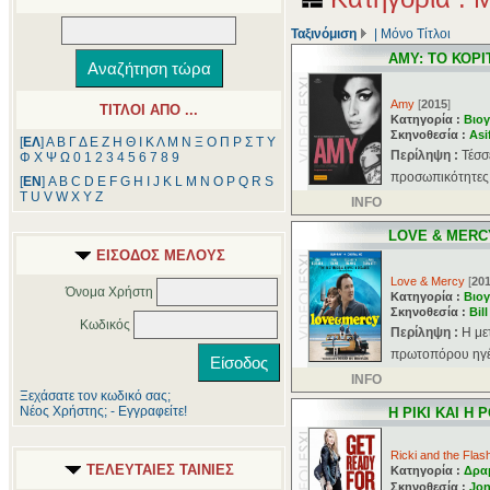
Ταξινόμιση
|
Μόνο Τίτλοι
AMY: ΤΟ ΚΟΡΙ
Amy
[
2015
]
ΤΙΤΛΟΙ ΑΠΟ ...
Κατηγορία :
Βιογ
Σκηνοθεσία :
Asi
[
ΕΛ
]
Α
Β
Γ
Δ
Ε
Ζ
Η
Θ
Ι
Κ
Λ
Μ
Ν
Ξ
Ο
Π
Ρ
Σ
Τ
Υ
Περίληψη :
Τέσσ
Φ
Χ
Ψ
Ω
0
1
2
3
4
5
6
7
8
9
προσωπικότητες 
[
ΕΝ
]
A
B
C
D
E
F
G
H
I
J
K
L
M
N
O
P
Q
R
S
T
U
V
W
X
Y
Z
INFO
LOVE & MERC
ΕΙΣΟΔΟΣ ΜΕΛΟΥΣ
Love & Mercy
[
20
Όνομα Χρήστη
Κατηγορία :
Βιογ
Σκηνοθεσία :
Bil
Κωδικός
Περίληψη :
Η με
πρωτοπόρου ηγέτ
INFO
Ξεχάσατε τον κωδικό σας;
Νέος Χρήστης; - Εγγραφείτε!
Η ΡΙΚΙ ΚΑΙ Η 
Ricki and the Flas
ΤΕΛΕΥΤΑΙΕΣ ΤΑΙΝΙΕΣ
Κατηγορία :
Δρα
Σκηνοθεσία :
Jo