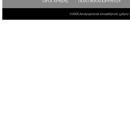
ΟΡΟΙ ΧΡΗΣΗΣ
ΠΟΛΙΤΙΚΗ ΑΠΟΡΡΗΤΟΥ
©2005 Απαγορεύεται οποιαδήποτε χρήση ή