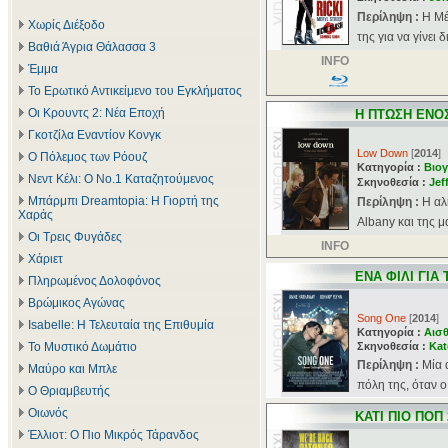
Περίληψη :
Η Μέ
Χωρίς Διέξοδο
της για να γίνει 
Βαθιά Άγρια Θάλασσα 3
INFO
Έμμα
Το Ερωτικό Αντικείμενο του Εγκλήματος
Οι Κρουντς 2: Νέα Εποχή
Η ΠΤΩΣΗ ΕΝΟ
Γκοτζίλα Εναντίον Κονγκ
Low Down
[
2014
]
Ο Πόλεμος των Ρόουζ
Κατηγορία :
Βιογ
Νεντ Κέλι: Ο Νο.1 Καταζητούμενος
Σκηνοθεσία :
Jef
Μπάρμπι Dreamtopia: Η Γιορτή της
Περίληψη :
Η αλ
Χαράς
Albany και της μ
Οι Τρεις Φυγάδες
INFO
Χάριετ
ΕΝΑ ΦΙΛΙ ΓΙΑ
Πληρωμένος Δολοφόνος
Βρώμικος Αγώνας
Song One
[
2014
]
Isabelle: Η Τελευταία της Επιθυμία
Κατηγορία :
Αισθ
Το Μυστικό Δωμάτιο
Σκηνοθεσία :
Kat
Περίληψη :
Μία 
Μαύρο και Μπλε
πόλη της, όταν ο
Ο Θριαμβευτής
Οιωνός
ΚΑΤΙ ΠΙΟ ΠΟΠ 
Έλλιοτ: Ο Πιο Μικρός Τάρανδος