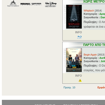
ΧΩΡΙΣ ΜΕΤΡΟ
Whiplash
[
2014
]
Κατηγορία :
Δρα
Σκηνοθεσία :
Dam
Περίληψη :
Ο An
γράφεται σε ένα 
INFO
ΠΑΡΤΟ ΑΠΟ Τ
Begin Again
[
2013
]
Κατηγορία :
Αισθ
Σκηνοθεσία :
Joh
Περίληψη :
Ο Da
εταιρίας, που μόλ
INFO
Προηγ. 10
Εμφάν