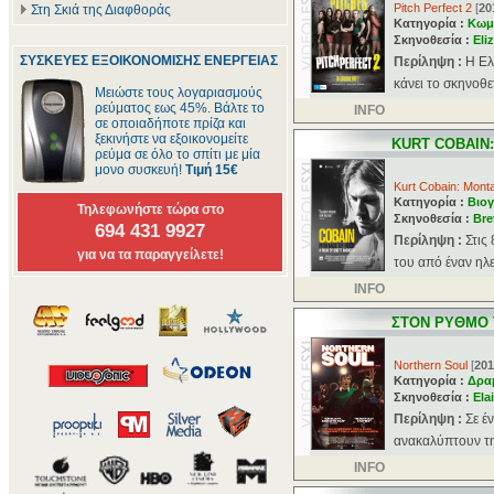
Pitch Perfect 2
[
20
Στη Σκιά της Διαφθοράς
Κατηγορία :
Κωμ
Σκηνοθεσία :
Eli
ΣΥΣΚΕΥΕΣ ΕΞΟΙΚΟΝΟΜΙΣΗΣ ΕΝΕΡΓΕΙΑΣ
Περίληψη :
Η Ελ
κάνει το σκηνοθε
Μειώστε τους λογαριασμούς
ρεύματος εως 45%. Βάλτε το
INFO
σε οποιαδήποτε πρίζα και
ξεκινήστε να εξοικονομείτε
KURT COBAIN
ρεύμα σε όλο το σπίτι με μία
μονο συσκευή!
Τιμή 15€
Kurt Cobain: Mont
Κατηγορία :
Βιογ
Τηλεφωνήστε τώρα στο
Σκηνοθεσία :
Bre
694 431 9927
Περίληψη :
Στις
για να τα παραγγείλετε!
του από έναν ηλεκ
INFO
ΣΤΟΝ ΡΥΘΜΟ 
Northern Soul
[
201
Κατηγορία :
Δρα
Σκηνοθεσία :
Ela
Περίληψη :
Σε έ
ανακαλύπτουν τη
INFO