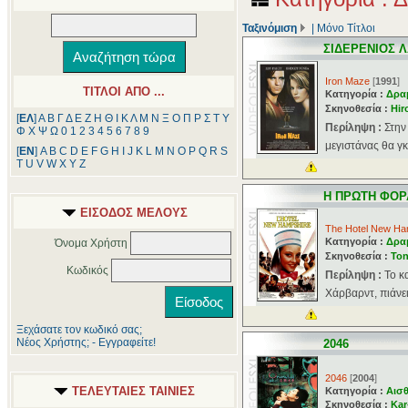
Ταξινόμιση
|
Μόνο Τίτλοι
ΣΙΔΕΡΕΝΙΟΣ 
Iron Maze
[
1991
]
ΤΙΤΛΟΙ ΑΠΟ ...
Κατηγορία :
Δρα
Σκηνοθεσία :
Hir
[
ΕΛ
]
Α
Β
Γ
Δ
Ε
Ζ
Η
Θ
Ι
Κ
Λ
Μ
Ν
Ξ
Ο
Π
Ρ
Σ
Τ
Υ
Περίληψη :
Στην
Φ
Χ
Ψ
Ω
0
1
2
3
4
5
6
7
8
9
μεγιστάνας θα γκ
[
ΕΝ
]
A
B
C
D
E
F
G
H
I
J
K
L
M
N
O
P
Q
R
S
T
U
V
W
X
Y
Z
Η ΠΡΩΤΗ ΦΟΡ
ΕΙΣΟΔΟΣ ΜΕΛΟΥΣ
The Hotel New Ha
Κατηγορία :
Δρα
Όνομα Χρήστη
Σκηνοθεσία :
Ton
Κωδικός
Περίληψη :
Το κ
Χάρβαρντ, πιάνει
Ξεχάσατε τον κωδικό σας;
Νέος Χρήστης; - Εγγραφείτε!
2046
2046
[
2004
]
ΤΕΛΕΥΤΑΙΕΣ ΤΑΙΝΙΕΣ
Κατηγορία :
Αισθ
Σκηνοθεσία :
Kar