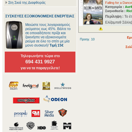
Στη Σκιά της Διαφθοράς
Falling for a Dance
Κατηγορία :
Αισθ
Σκηνοθεσία :
Ric
ΣΥΣΚΕΥΕΣ ΕΞΟΙΚΟΝΟΜΙΣΗΣ ΕΝΕΡΓΕΙΑΣ
Περίληψη :
Το έ
Ελίζαμπεθ Σάλλιβ
Μειώστε τους λογαριασμούς
ρεύματος εως 45%. Βάλτε το
σε οποιαδήποτε πρίζα και
ξεκινήστε να εξοικονομείτε
Εμ
Προηγ. 10
ρεύμα σε όλο το σπίτι με μία
μονο συσκευή!
Τιμή 15€
Σελί
Τηλεφωνήστε τώρα στο
694 431 9927
για να τα παραγγείλετε!