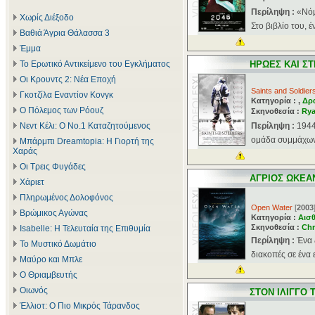
Περίληψη :
«Νόμ
Χωρίς Διέξοδο
Στο βιβλίο του, έ
Βαθιά Άγρια Θάλασσα 3
Έμμα
Το Ερωτικό Αντικείμενο του Εγκλήματος
ΗΡΩΕΣ ΚΑΙ ΣΤ
Οι Κρουντς 2: Νέα Εποχή
Saints and Soldier
Γκοτζίλα Εναντίον Κονγκ
Κατηγορία : ,
Δρ
Ο Πόλεμος των Ρόουζ
Σκηνοθεσία :
Rya
Νεντ Κέλι: Ο Νο.1 Καταζητούμενος
Περίληψη :
1944
ομάδα συμμάχων π
Μπάρμπι Dreamtopia: Η Γιορτή της
Χαράς
Οι Τρεις Φυγάδες
ΑΓΡΙΟΣ ΩΚΕΑ
Χάριετ
Πληρωμένος Δολοφόνος
Open Water
[
2003
Βρώμικος Αγώνας
Κατηγορία :
Αισθ
Σκηνοθεσία :
Chr
Isabelle: Η Τελευταία της Επιθυμία
Περίληψη :
Ένα 
Το Μυστικό Δωμάτιο
διακοπές σε ένα
Μαύρο και Μπλε
Ο Θριαμβευτής
Οιωνός
ΣΤΟΝ ΙΛΙΓΓΟ
Έλλιοτ: Ο Πιο Μικρός Τάρανδος