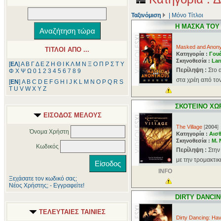
Ταξινόμιση
|
Μόνο Τίτλοι
Η ΜΑΣΚΑ ΤΟ
Masked and Anon
ΤΙΤΛΟΙ ΑΠΟ ...
Κατηγορία :
Γου
Σκηνοθεσία :
Lar
[
ΕΛ
]
Α
Β
Γ
Δ
Ε
Ζ
Η
Θ
Ι
Κ
Λ
Μ
Ν
Ξ
Ο
Π
Ρ
Σ
Τ
Υ
Περίληψη :
Στο 
Φ
Χ
Ψ
Ω
0
1
2
3
4
5
6
7
8
9
στα χρέη από τον 
[
ΕΝ
]
A
B
C
D
E
F
G
H
I
J
K
L
M
N
O
P
Q
R
S
T
U
V
W
X
Y
Z
ΣΚΟΤΕΙΝΟ ΧΩ
ΕΙΣΟΔΟΣ ΜΕΛΟΥΣ
The Village
[
2004
]
Όνομα Χρήστη
Κατηγορία :
Αισθ
Σκηνοθεσία :
M. 
Κωδικός
Περίληψη :
Στην
με την τρομακτικ
INFO
Ξεχάσατε τον κωδικό σας;
Νέος Χρήστης; - Εγγραφείτε!
DIRTY DANCIN
ΤΕΛΕΥΤΑΙΕΣ ΤΑΙΝΙΕΣ
Dirty Dancing: Ha