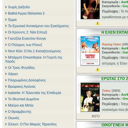
Κατηγορία :
Αισθ
Σκηνοθεσία :
Guy
Χωρίς Διέξοδο
Περίληψη :
Το Ν
Βαθιά Άγρια Θάλασσα 3
εγκαθίσταται με 
Έμμα
Το Ερωτικό Αντικείμενο του Εγκλήματος
Οι Κρουντς 2: Νέα Εποχή
Η ΕΛΕΝ ΕΚΠΑ
Γκοτζίλα Εναντίον Κονγκ
Raising Helen
[
200
Ο Πόλεμος των Ρόουζ
Κατηγορία :
Αισθ
Νεντ Κέλι: Ο Νο.1 Καταζητούμενος
Σκηνοθεσία :
Gar
Μπάρμπι Dreamtopia: Η Γιορτή της
Περίληψη :
Μετά
Χαράς
ατύχημα, η Έλεν 
Οι Τρεις Φυγάδες
Χάριετ
ΕΡΩΤΑΣ ΣΤΟ 
Πληρωμένος Δολοφόνος
Βρώμικος Αγώνας
Zelary
[
2003
]
Isabelle: Η Τελευταία της Επιθυμία
Κατηγορία :
Αισθ
Σκηνοθεσία :
Ond
Το Μυστικό Δωμάτιο
Περίληψη :
Τσεχ
Μαύρο και Μπλε
νοσοκόμα που βο
Ο Θριαμβευτής
INFO
Οιωνός
Έλλιοτ: Ο Πιο Μικρός Τάρανδος
ΟΙΚΟΓΕΝΕΙΑ Μ