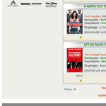
Η ΚΟΡΗ ΤΟΥ 
First Daughter
[
20
Κατηγορία :
Αισθ
Σκηνοθεσία :
For
Περίληψη :
Η Σα
εξακολουθεί να θέ
ΕΡΓΟΣΤΑΣΙΟ 
The Football Facto
Κατηγορία :
Αστ
Σκηνοθεσία :
Nic
Περίληψη :
Βασι
αποτελεί μια γεν
INFO
Εμ
Προηγ. 10
Σελίδ