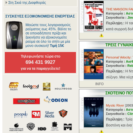
Στη Σκιά της Διαφθοράς
THE MANSON FA
Κατηγορία :
Αστ
ΣΥΣΚΕΥΕΣ ΕΞΟΙΚΟΝΟΜΙΣΗΣ ΕΝΕΡΓΕΙΑΣ
Σκηνοθεσία :
Jim
Περίληψη :
Η τα
Μειώστε τους λογαριασμούς
ρεύματος εως 45%. Βάλτε το
κατά συρροή δολ
σε οποιαδήποτε πρίζα και
ξεκινήστε να εξοικονομείτε
ρεύμα σε όλο το σπίτι με μία
ΤΡΕΙΣ ΓΥΝΑΙΚ
μονο συσκευή!
Τιμή 15€
Τηλεφωνήστε τώρα στο
Personal Velocity: 
694 431 9927
Κατηγορία :
Αισθ
Σκηνοθεσία :
Reb
για να τα παραγγείλετε!
Περίληψη :
Η Ντ
σύζυγο. Μια νύχτ
INFO
ΣΚΟΤΕΙΝΟ ΠΟ
Mystic River
[
2003
Κατηγορία :
Αστ
Σκηνοθεσία :
Cli
Περίληψη :
Τρία
Βοστόνη και ένα 