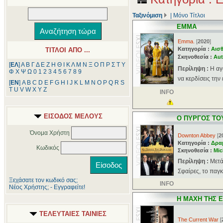
Ταξινόμιση
|
Μόνο Τίτλοι
ΕΜΜΑ
Emma.
[
2020
]
Κατηγορία :
Αισθ
ΤΙΤΛΟΙ ΑΠΟ ...
Σκηνοθεσία :
Aut
[
ΕΛ
]
Α
Β
Γ
Δ
Ε
Ζ
Η
Θ
Ι
Κ
Λ
Μ
Ν
Ξ
Ο
Π
Ρ
Σ
Τ
Υ
Περίληψη :
Η αγ
Φ
Χ
Ψ
Ω
0
1
2
3
4
5
6
7
8
9
να κερδίσεις την
[
ΕΝ
]
A
B
C
D
E
F
G
H
I
J
K
L
M
N
O
P
Q
R
S
T
U
V
W
X
Y
Z
INFO
ΕΙΣΟΔΟΣ ΜΕΛΟΥΣ
Ο ΠΥΡΓΟΣ ΤΟ
Όνομα Χρήστη
Downton Abbey
[
2
Κατηγορία :
Δρα
Κωδικός
Σκηνοθεσία :
Mic
Περίληψη :
Mετά
Σφαίρες, το παγ
Ξεχάσατε τον κωδικό σας;
INFO
Νέος Χρήστης; - Εγγραφείτε!
Η ΜΑΧΗ ΤΗΣ 
ΤΕΛΕΥΤΑΙΕΣ ΤΑΙΝΙΕΣ
The Current War
[