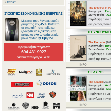
Χάριετ
The Emperor of Pa
Κατηγορία :
Επο
ΣΥΣΚΕΥΕΣ ΕΞΟΙΚΟΝΟΜΙΣΗΣ ΕΝΕΡΓΕΙΑΣ
Σκηνοθεσία :
Jea
Περίληψη :
Στο 
Μειώστε τους λογαριασμούς
ρεύματος εως 45%. Βάλτε το
άνθρωπος που απ
σε οποιαδήποτε πρίζα και
ξεκινήστε να εξοικονομείτε
Η ΕΥΝΟΟΥΜΕ
ρεύμα σε όλο το σπίτι με μία
μονο συσκευή!
Τιμή 15€
The Favourite
[
20
Κατηγορία :
Βιογ
Τηλεφωνήστε τώρα στο
Σκηνοθεσία :
Γιώ
694 431 9927
Περίληψη :
Η ισ
για να τα παραγγείλετε!
αυλή της Βασίλισ
INFO
Ο ΓΛΑΡΟΣ
The Seagull
[
2018
]
Κατηγορία :
Αισθ
Σκηνοθεσία :
Mic
Περίληψη :
Ένα 
οικογένεια συγκε
INFO