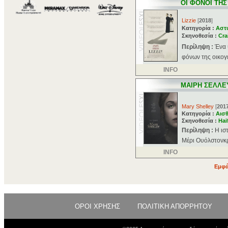
ΟΙ ΦΟΝΟΙ ΤΗ
Lizzie
[
2018
]
Κατηγορία :
Αστ
Σκηνοθεσία :
Cra
Περίληψη :
Ένα 
φόνων της οικογέ
INFO
ΜΑΙΡΗ ΣΕΛΛΕ
Mary Shelley
[
201
Κατηγορία :
Αισθ
Σκηνοθεσία :
Hai
Περίληψη :
Η ισ
Μέρι Ουόλστονκρ
INFO
Εμφά
ΟΡΟΙ ΧΡΗΣΗΣ
ΠΟΛΙΤΙΚΗ ΑΠΟΡΡΗΤΟΥ