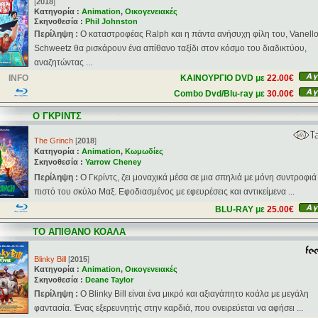
[
2018
]
Κατηγορία :
Animation
,
Οικογενειακές
Σκηνοθεσία :
Phil Johnston
Περίληψη :
Ο καταστροφέας Ralph και η πάντα ανήσυχη φίλη του, Vanell
Schweetz θα ρισκάρουν ένα απίθανο ταξίδι στον κόσμο του διαδικτύου,
αναζητώντας ...
INFO
ΚΑΙΝΟΥΡΓΙΟ DVD με
22.00€
Combo Dvd/Blu-ray με
30.00€
Ο ΓΚΡΙΝΤΣ
The Grinch
[
2018
]
Κατηγορία :
Animation
,
Κωμωδίες
Σκηνοθεσία :
Yarrow Cheney
Περίληψη :
Ο Γκρίντς, ζει μοναχικά μέσα σε μια σπηλιά με μόνη συντροφιά
πιστό του σκύλο Μαξ. Εφοδιασμένος με εφευρέσεις και αντικείμενα ...
BLU-RAY με
25.00€
ΤΟ ΑΠΙΘΑΝΟ ΚΟΑΛΑ
Blinky Bill
[
2015
]
Κατηγορία :
Animation
,
Οικογενειακές
Σκηνοθεσία :
Deane Taylor
Περίληψη :
Ο Blinky Bill είναι ένα μικρό και αξιαγάπητο κοάλα με μεγάλη
φαντασία. Ένας εξερευνητής στην καρδιά, που ονειρεύεται να αφήσει ...