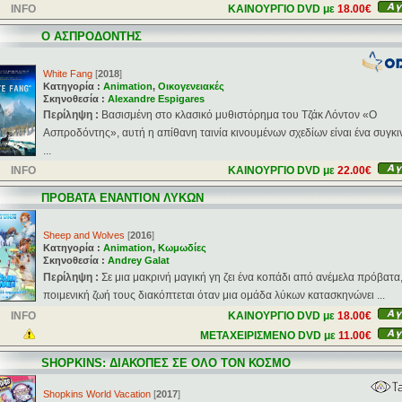
INFO
ΚΑΙΝΟΥΡΓΙΟ DVD με
18.00€
Ο ΑΣΠΡΟΔΟΝΤΗΣ
White Fang
[
2018
]
Κατηγορία :
Animation
,
Οικογενειακές
Σκηνοθεσία :
Alexandre Espigares
Περίληψη :
Βασισμένη στο κλασικό μυθιστόρημα του Τζάκ Λόντον «Ο
Ασπροδόντης», αυτή η απίθανη ταινία κινουμένων σχεδίων είναι ένα συγκι
...
INFO
ΚΑΙΝΟΥΡΓΙΟ DVD με
22.00€
ΠΡΟΒΑΤΑ ΕΝΑΝΤΙΟΝ ΛΥΚΩΝ
Sheep and Wolves
[
2016
]
Κατηγορία :
Animation
,
Κωμωδίες
Σκηνοθεσία :
Andrey Galat
Περίληψη :
Σε μια μακρινή μαγική γη ζει ένα κοπάδι από ανέμελα πρόβατα
ποιμενική ζωή τους διακόπτεται όταν μια ομάδα λύκων κατασκηνώνει ...
INFO
ΚΑΙΝΟΥΡΓΙΟ DVD με
18.00€
ΜΕΤΑΧΕΙΡΙΣΜΕΝΟ DVD με
11.00€
SHOPKINS: ΔΙΑΚΟΠΕΣ ΣΕ ΟΛΟ ΤΟΝ ΚΟΣΜΟ
Shopkins World Vacation
[
2017
]