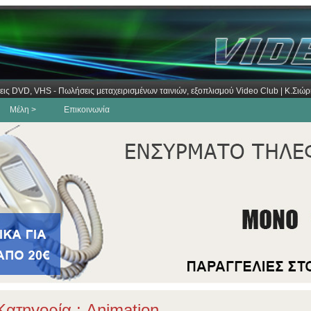
εις DVD, VHS - Πωλήσεις μεταχειρισμένων ταινιών, εξοπλισμού Video Club | Κ.Σι
Μέλη >
Επικοινωνία
ατηγορία : Animation