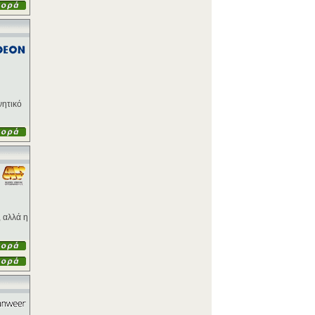
νητικό
, αλλά η