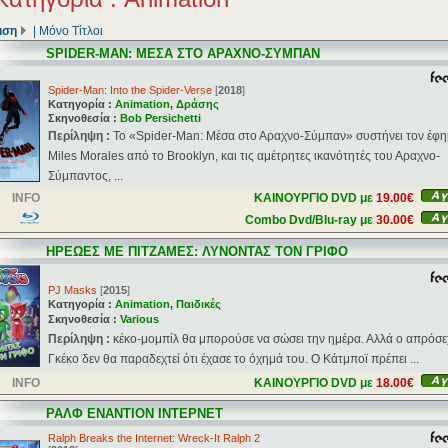
ιση
|
Μόνο Τίτλοι
SPIDER-MAN: ΜΕΣΑ ΣΤΟ ΑΡΑΧΝΟ-ΣΥΜΠΑΝ
Spider-Man: Into the Spider-Verse
[
2018
]
Κατηγορία :
Animation
,
Δράσης
Σκηνοθεσία :
Bob Persichetti
Περίληψη :
Το «Spider-Man: Μέσα στο Αραχνο-Σύμπαν» συστήνει τον έφ
Miles Morales από το Brooklyn, και τις αμέτρητες ικανότητές του Αραχνο-
Σύμπαντος, ...
INFO
ΚΑΙΝΟΥΡΓΙΟ DVD με
19.00€
Combo Dvd/Blu-ray με
30.00€
ΗΡΕΩΕΣ ΜΕ ΠΙΤΖΑΜΕΣ: ΛΥΝΟΝΤΑΣ ΤΟΝ ΓΡΙΦΟ
PJ Masks
[
2015
]
Κατηγορία :
Animation
,
Παιδικές
Σκηνοθεσία :
Various
Περίληψη :
κέκο-μομπίλ θα μπορούσε να σώσει την ημέρα. Αλλά ο απρόσε
Γκέκο δεν θα παραδεχτεί ότι έχασε το όχημά του. Ο Κάτμποϊ πρέπει ...
INFO
ΚΑΙΝΟΥΡΓΙΟ DVD με
18.00€
ΡΑΛΦ ΕΝΑΝΤΙΟΝ ΙΝΤΕΡΝΕΤ
Ralph Breaks the Internet: Wreck-It Ralph 2