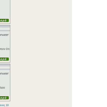
νουν ότι
λειο
ενες 10