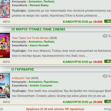
Κατηγορία :
Animation
,
Παιδικές
Σκηνοθεσία :
Richard Bailey
Περίληψη :
Διακοπές με την παλιοπαρέα που συναντά μπισκοτοληστές και
μπαίνει σε ακόμη πιο τρελές περιπέτειες! Όταν η Κούκι μπλέκεται ...
INFO
ΚΑΙΝΟΥΡΓΙΟ DVD με
19.00€
ΟΙ ΜΙΚΡΟΙ ΤΙΤΑΝΕΣ ΠΑΝΕ ΣΙΝΕΜΑ
Teen Titans Go! To the Movies
[
2018
]
Κατηγορία :
Animation
,
Παιδικές
Σκηνοθεσία :
Aaron Horvath
Περίληψη :
Για τους Μικρούς Τιτάνες είναι πολύ εκνευριστικό να διαπιστώ
όλοι οι σούπερ-ήρωες πρωταγωνιστούν στις δικές τους ...
INFO
ΚΑΙΝΟΥΡΓΙΟ DVD με
19.00€
Ο ΓΚΡΙΝΙΑΡΗΣ
A Wizard's Tale
[
2018
]
Κατηγορία :
Animation
,
Περιπέτειες
Σκηνοθεσία :
Andrés Couturier
Περίληψη :
Ένα παιδί που ονομάζεται Τέρι θα βρεθεί στο πολύχρωμο Βασί
του Groovynham. Ο κακός μάγος Grump έχει κάνει μάγια στη γη και ως ...
INFO
ΚΑΙΝΟΥΡΓΙΟ DVD με
20.00€
 10
Εμφάνιση 21-30 από σύνολο 787 προιόντων
Επόμ