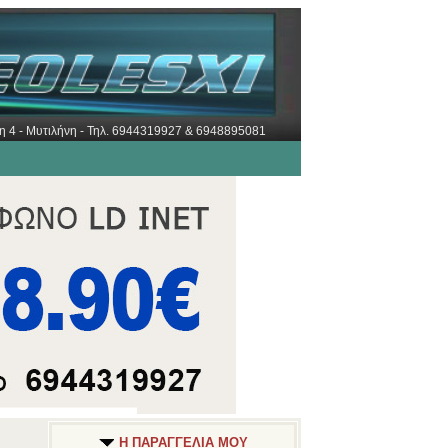
ώρη 4 - Μυτιλήνη - Τηλ. 6944319927 & 6948895081
Η ΠΑΡΑΓΓΕΛΙΑ ΜΟΥ