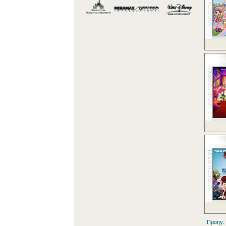
Προηγ.