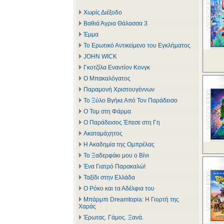
Χωρίς Διέξοδο
Βαθιά Άγρια Θάλασσα 3
Έμμα
Το Ερωτικό Αντικείμενο του Εγκλήματος
JOHN WICK
Γκοτζίλα Εναντίον Κονγκ
Ο Μπακαλόγατος
Παραμονή Χριστουγέννων
Το Ξύλο Βγήκε Από Τον Παράδεισο
Ο Τομ στη Φάρμα
Ο Παράδεισος Έπεσε στη Γη
Ακαταμάχητος
Η Ακαδημία της Ομπρέλας
Το Ξαδερφάκι μου ο Βίνι
Ένα Γιατρό Παρακαλώ!
Ταξίδι στην Ελλάδα
Ο Ρόκο και τα Αδέλφια του
Μπάρμπι Dreamtopia: Η Γιορτή της
Χαράς
Έρωτας. Γάμος. Ξανά.