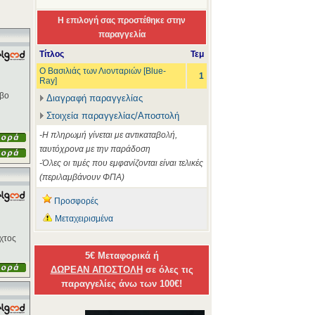
Η επιλογή σας προστέθηκε στην
παραγγελία
Τίτλος
Τεμ
Ο Βασιλιάς των Λιονταριών [Blue-
1
Ray]
ηβο
Διαγραφή παραγγελίας
Στοιχεία παραγγελίας/Αποστολή
-Η πληρωμή γίνεται με αντικαταβολή,
ταυτόχρονα με την παράδοση
-Όλες οι τιμές που εμφανίζονται είναι τελικές
(περιλαμβάνουν ΦΠΑ)
Προσφορές
Μεταχειρισμένα
χτος
5€ Μεταφορικά ή
ΔΩΡΕΑΝ ΑΠΟΣΤΟΛΗ
σε όλες τις
παραγγελίες άνω των 100€!