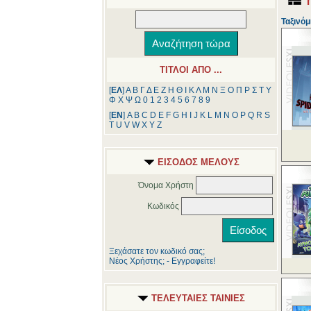
Ταξινόμ
ΤΙΤΛΟΙ ΑΠΟ ...
[
ΕΛ
]
Α
Β
Γ
Δ
Ε
Ζ
Η
Θ
Ι
Κ
Λ
Μ
Ν
Ξ
Ο
Π
Ρ
Σ
Τ
Υ
Φ
Χ
Ψ
Ω
0
1
2
3
4
5
6
7
8
9
[
ΕΝ
]
A
B
C
D
E
F
G
H
I
J
K
L
M
N
O
P
Q
R
S
T
U
V
W
X
Y
Z
ΕΙΣΟΔΟΣ ΜΕΛΟΥΣ
Όνομα Χρήστη
Κωδικός
Ξεχάσατε τον κωδικό σας;
Νέος Χρήστης; - Εγγραφείτε!
ΤΕΛΕΥΤΑΙΕΣ ΤΑΙΝΙΕΣ