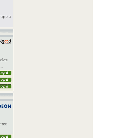
κτήτριά
είναι
..
α του