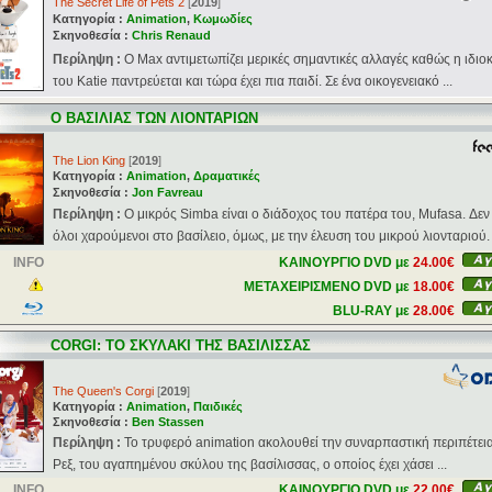
The Secret Life of Pets 2
[
2019
]
Κατηγορία :
Animation
,
Κωμωδίες
Σκηνοθεσία :
Chris Renaud
Περίληψη :
Ο Max αντιμετωπίζει μερικές σημαντικές αλλαγές καθώς η ιδιο
του Katie παντρεύεται και τώρα έχει πια παιδί. Σε ένα οικογενειακό ...
Ο ΒΑΣΙΛΙΑΣ ΤΩΝ ΛΙΟΝΤΑΡΙΩΝ
The Lion King
[
2019
]
Κατηγορία :
Animation
,
Δραματικές
Σκηνοθεσία :
Jon Favreau
Περίληψη :
Ο μικρός Simba είναι ο διάδοχος του πατέρα του, Mufasa. Δεν 
όλοι χαρούμενοι στο βασίλειο, όμως, με την έλευση του μικρού λιονταριού. .
INFO
ΚΑΙΝΟΥΡΓΙΟ DVD με
24.00€
ΜΕΤΑΧΕΙΡΙΣΜΕΝΟ DVD με
18.00€
BLU-RAY με
28.00€
CORGI: ΤΟ ΣΚΥΛΑΚΙ ΤΗΣ ΒΑΣΙΛΙΣΣΑΣ
The Queen's Corgi
[
2019
]
Κατηγορία :
Animation
,
Παιδικές
Σκηνοθεσία :
Ben Stassen
Περίληψη :
Το τρυφερό animation ακολουθεί την συναρπαστική περιπέτει
Ρεξ, του αγαπημένου σκύλου της βασίλισσας, ο οποίος έχει χάσει ...
INFO
ΚΑΙΝΟΥΡΓΙΟ DVD με
22.00€