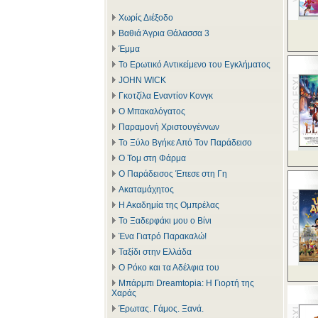
Χωρίς Διέξοδο
Βαθιά Άγρια Θάλασσα 3
Έμμα
Το Ερωτικό Αντικείμενο του Εγκλήματος
JOHN WICK
Γκοτζίλα Εναντίον Κονγκ
Ο Μπακαλόγατος
Παραμονή Χριστουγέννων
Το Ξύλο Βγήκε Από Τον Παράδεισο
Ο Τομ στη Φάρμα
Ο Παράδεισος Έπεσε στη Γη
Ακαταμάχητος
Η Ακαδημία της Ομπρέλας
Το Ξαδερφάκι μου ο Βίνι
Ένα Γιατρό Παρακαλώ!
Ταξίδι στην Ελλάδα
Ο Ρόκο και τα Αδέλφια του
Μπάρμπι Dreamtopia: Η Γιορτή της
Χαράς
Έρωτας. Γάμος. Ξανά.