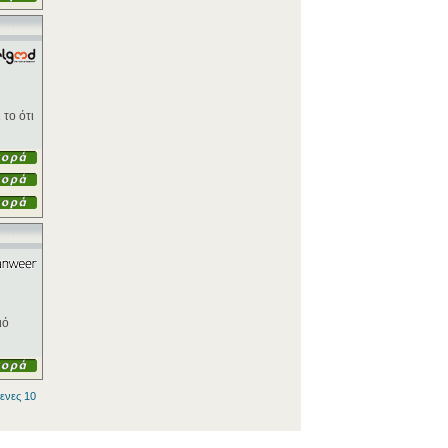
το ότι
ιό
ενες 10