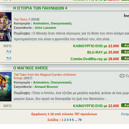
Η ΙΣΤΟΡΙΑ ΤΩΝ ΠΑΙΧΝΙΔΙΩΝ 4
Toy Story 4
[
2018
]
Κατηγορία :
Animation
,
Οικογενειακές
Σκηνοθεσία :
John Lasseter
Περίληψη :
Ο Woody ήταν πάντα σίγουρος για τη θέση του στον κόσμο και 
προτεραιότητα του είναι η φροντίδα του παιδιού του, είτε είναι ...
INFO
ΚΑΙΝΟΥΡΓΙΟ DVD με
22.00€
BLU-RAY με
25.00€
Combo Dvd/Blu-ray με
28.00€
Ο ΜΑΓΙΚΟΣ ΚΗΠΟΣ
Tall Tales from the Magical Garden of Antoon
Krings
[
2017
]
Κατηγορία :
Animation
,
Οικογενειακές
Σκηνοθεσία :
Arnaud Bouron
Περίληψη :
Όταν ο Απόλο, ένα τζιτζίκι με μεγάλη καρδιά, φτάνει σε ένα χωρ
μικρών ζώων, δεν αργεί να διαταράξει τη ζωή του Βασιλείου ...
INFO
ΚΑΙΝΟΥΡΓΙΟ DVD με
22.00€
Εμφάνιση 1-10 από σύνολο 787 προιόντων
Επόμ
Σελίδες : 1
2
3
4
5
...
79