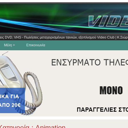
εις DVD, VHS - Πωλήσεις μεταχειρισμένων ταινιών, εξοπλισμού Video Club | Κ.Σι
Μέλη >
Επικοινωνία
ατηγορία : Animation