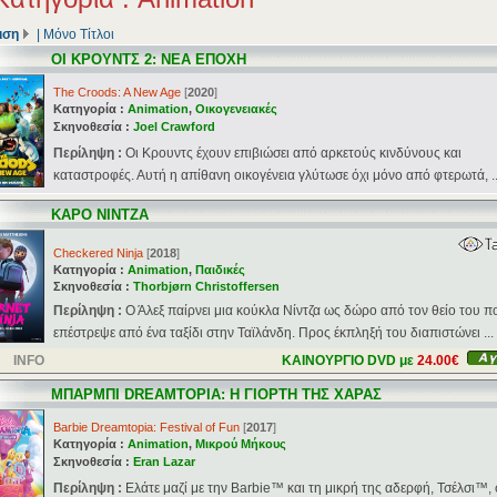
ιση
|
Μόνο Τίτλοι
ΟΙ ΚΡΟΥΝΤΣ 2: ΝΕΑ ΕΠΟΧΗ
The Croods: A New Age
[
2020
]
Κατηγορία :
Animation
,
Οικογενειακές
Σκηνοθεσία :
Joel Crawford
Περίληψη :
Οι Κρουντς έχουν επιβιώσει από αρκετούς κινδύνους και
καταστροφές. Αυτή η απίθανη οικογένεια γλύτωσε όχι μόνο από φτερωτά, ..
ΚΑΡΟ ΝΙΝΤΖΑ
Checkered Ninja
[
2018
]
Κατηγορία :
Animation
,
Παιδικές
Σκηνοθεσία :
Thorbjørn Christoffersen
Περίληψη :
Ο Άλεξ παίρνει μια κούκλα Νίντζα ως δώρο από τον θείο του π
επέστρεψε από ένα ταξίδι στην Ταϊλάνδη. Προς έκπληξή του διαπιστώνει ...
INFO
ΚΑΙΝΟΥΡΓΙΟ DVD με
24.00€
ΜΠΑΡΜΠΙ DREAMTOPIA: Η ΓΙΟΡΤΗ ΤΗΣ ΧΑΡΑΣ
Barbie Dreamtopia: Festival of Fun
[
2017
]
Κατηγορία :
Animation
,
Μικρού Μήκους
Σκηνοθεσία :
Eran Lazar
Περίληψη :
Ελάτε μαζί με την Barbie™ και τη μικρή της αδερφή, Τσέλσι™, 