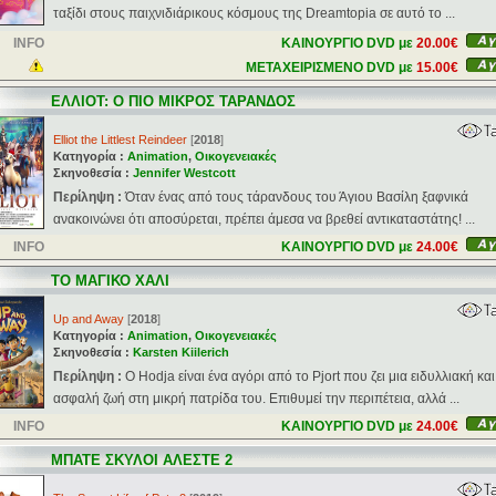
ταξίδι στους παιχνιδιάρικους κόσμους της Dreamtopia σε αυτό το ...
INFO
ΚΑΙΝΟΥΡΓΙΟ DVD με
20.00€
ΜΕΤΑΧΕΙΡΙΣΜΕΝΟ DVD με
15.00€
ΕΛΛΙΟΤ: Ο ΠΙΟ ΜΙΚΡΟΣ ΤΑΡΑΝΔΟΣ
Elliot the Littlest Reindeer
[
2018
]
Κατηγορία :
Animation
,
Οικογενειακές
Σκηνοθεσία :
Jennifer Westcott
Περίληψη :
Όταν ένας από τους τάρανδους του Άγιου Βασίλη ξαφνικά
ανακοινώνει ότι αποσύρεται, πρέπει άμεσα να βρεθεί αντικαταστάτης! ...
INFO
ΚΑΙΝΟΥΡΓΙΟ DVD με
24.00€
ΤΟ ΜΑΓΙΚΟ ΧΑΛΙ
Up and Away
[
2018
]
Κατηγορία :
Animation
,
Οικογενειακές
Σκηνοθεσία :
Karsten Kiilerich
Περίληψη :
Ο Hodja είναι ένα αγόρι από το Pjort που ζει μια ειδυλλιακή και
ασφαλή ζωή στη μικρή πατρίδα του. Επιθυμεί την περιπέτεια, αλλά ...
INFO
ΚΑΙΝΟΥΡΓΙΟ DVD με
24.00€
ΜΠΑΤΕ ΣΚΥΛΟΙ ΑΛΕΣΤΕ 2