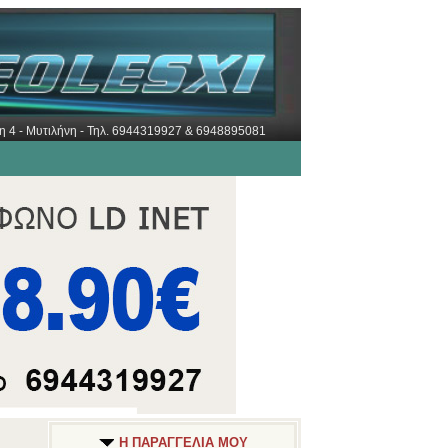
ώρη 4 - Μυτιλήνη - Τηλ. 6944319927 & 6948895081
Η ΠΑΡΑΓΓΕΛΙΑ ΜΟΥ