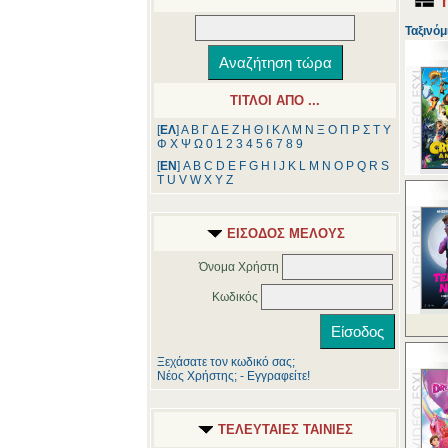
Ταξινόμ
ΤΙΤΛΟΙ ΑΠΟ ...
[
ΕΛ
]
Α
Β
Γ
Δ
Ε
Ζ
Η
Θ
Ι
Κ
Λ
Μ
Ν
Ξ
Ο
Π
Ρ
Σ
Τ
Υ
Φ
Χ
Ψ
Ω
0
1
2
3
4
5
6
7
8
9
[
ΕΝ
]
A
B
C
D
E
F
G
H
I
J
K
L
M
N
O
P
Q
R
S
T
U
V
W
X
Y
Z
ΕΙΣΟΔΟΣ ΜΕΛΟΥΣ
Όνομα Χρήστη
Κωδικός
Ξεχάσατε τον κωδικό σας;
Νέος Χρήστης; - Εγγραφείτε!
ΤΕΛΕΥΤΑΙΕΣ ΤΑΙΝΙΕΣ