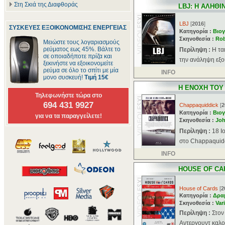
Στη Σκιά της Διαφθοράς
LBJ: Η ΑΛΗΘ
LBJ
[
2016
]
ΣΥΣΚΕΥΕΣ ΕΞΟΙΚΟΝΟΜΙΣΗΣ ΕΝΕΡΓΕΙΑΣ
Κατηγορία :
Βιογ
Σκηνοθεσία :
Rob
Μειώστε τους λογαριασμούς
ρεύματος εως 45%. Βάλτε το
Περίληψη :
Η τα
σε οποιαδήποτε πρίζα και
την ανάληψη εξου
ξεκινήστε να εξοικονομείτε
ρεύμα σε όλο το σπίτι με μία
INFO
μονο συσκευή!
Τιμή 15€
Η ΕΝΟΧΗ ΤΟΥ
Τηλεφωνήστε τώρα στο
694 431 9927
Chappaquiddick
[
2
Κατηγορία :
Βιογ
για να τα παραγγείλετε!
Σκηνοθεσία :
Joh
Περίληψη :
18 Ι
στο Chappaquidd
INFO
HOUSE OF CA
House of Cards
[
2
Κατηγορία :
Δρα
Σκηνοθεσία :
Var
Περίληψη :
Στον
Αντεργουντ καλού