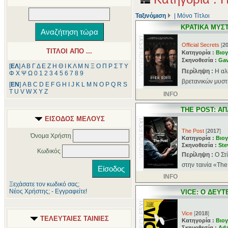
Ταξινόμιση
|
Μόνο Τίτλοι
ΚΡΑΤΙΚΑ ΜΥΣ
Official Secrets
[
2
ΤΙΤΛΟΙ ΑΠΟ ...
Κατηγορία :
Βιογ
Σκηνοθεσία :
Gav
[
ΕΛ
]
Α
Β
Γ
Δ
Ε
Ζ
Η
Θ
Ι
Κ
Λ
Μ
Ν
Ξ
Ο
Π
Ρ
Σ
Τ
Υ
Περίληψη :
Η αλ
Φ
Χ
Ψ
Ω
0
1
2
3
4
5
6
7
8
9
βρετανικών μυστ
[
ΕΝ
]
A
B
C
D
E
F
G
H
I
J
K
L
M
N
O
P
Q
R
S
T
U
V
W
X
Y
Z
INFO
THE POST: Α
ΕΙΣΟΔΟΣ ΜΕΛΟΥΣ
The Post
[
2017
]
Όνομα Χρήστη
Κατηγορία :
Βιογ
Σκηνοθεσία :
Ste
Κωδικός
Περίληψη :
O Στ
στην ταινία «The
INFO
Ξεχάσατε τον κωδικό σας;
Νέος Χρήστης; - Εγγραφείτε!
VICE: Ο ΔΕΥΤ
Vice
[
2018
]
ΤΕΛΕΥΤΑΙΕΣ ΤΑΙΝΙΕΣ
Κατηγορία :
Βιογ
Σκηνοθεσία :
Ad