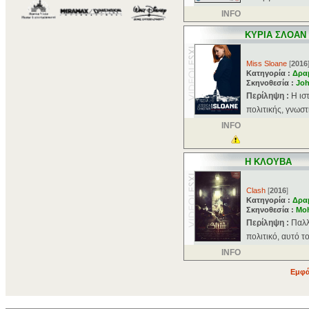
INFO
ΚΥΡΙΑ ΣΛΟΑΝ
Miss Sloane
[
2016
Κατηγορία :
Δρα
Σκηνοθεσία :
Jo
Περίληψη :
Η ισ
πολιτικής, γνωστ
INFO
Η ΚΛΟΥΒΑ
Clash
[
2016
]
Κατηγορία :
Δρα
Σκηνοθεσία :
Mo
Περίληψη :
Παλλ
πολιτικό, αυτό τ
INFO
Εμφά