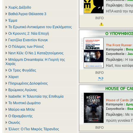
Περίληψη :
Βιογ
Χωρίς Διέξοδο
ΗΠΑ κατά την προ
Βαθιά Άγρια Θάλασσα 3
INFO
Έμμα
Το Ερωτικό Αντικείμενο του Εγκλήματος
Οι Κρουντς 2: Νέα Εποχή
Ο ΥΠΟΨΗΦΙΟ
Γκοτζίλα Εναντίον Κονγκ
The Front Runner
Ο Πόλεμος των Ρόουζ
Κατηγορία :
Βιογ
Νεντ Κέλι: Ο Νο.1 Καταζητούμενος
Σκηνοθεσία :
Jas
Μπάρμπι Dreamtopia: Η Γιορτή της
Περίληψη :
Η τα
Χαράς
Hart, που κατάφε
Οι Τρεις Φυγάδες
INFO
Χάριετ
Πληρωμένος Δολοφόνος
HOUSE OF CA
Βρώμικος Αγώνας
Isabelle: Η Τελευταία της Επιθυμία
House of Cards
[
2
Το Μυστικό Δωμάτιο
Κατηγορία :
Δρα
Σκηνοθεσία :
Bea
Μαύρο και Μπλε
Περίληψη :
Με τ
Ο Θριαμβευτής
πρώτη γυναίκα Π
Οιωνός
INFO
Έλλιοτ: Ο Πιο Μικρός Τάρανδος