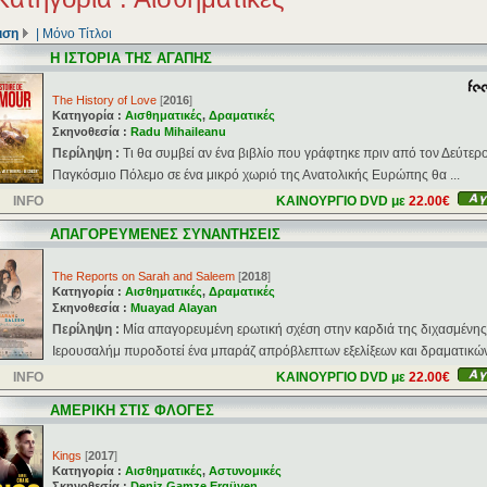
ιση
|
Μόνο Τίτλοι
Η ΙΣΤΟΡΙΑ ΤΗΣ ΑΓΑΠΗΣ
The History of Love
[
2016
]
Κατηγορία :
Αισθηματικές
,
Δραματικές
Σκηνοθεσία :
Radu Mihaileanu
Περίληψη :
Τι θα συμβεί αν ένα βιβλίο που γράφτηκε πριν από τον Δεύτερ
Παγκόσμιο Πόλεμο σε ένα μικρό χωριό της Ανατολικής Ευρώπης θα ...
INFO
ΚΑΙΝΟΥΡΓΙΟ DVD με
22.00€
ΑΠΑΓΟΡΕΥΜΕΝΕΣ ΣΥΝΑΝΤΗΣΕΙΣ
The Reports on Sarah and Saleem
[
2018
]
Κατηγορία :
Αισθηματικές
,
Δραματικές
Σκηνοθεσία :
Muayad Alayan
Περίληψη :
Μία απαγορευμένη ερωτική σχέση στην καρδιά της διχασμένης
Ιερουσαλήμ πυροδοτεί ένα μπαράζ απρόβλεπτων εξελίξεων και δραματικών 
INFO
ΚΑΙΝΟΥΡΓΙΟ DVD με
22.00€
ΑΜΕΡΙΚΗ ΣΤΙΣ ΦΛΟΓΕΣ
Kings
[
2017
]
Κατηγορία :
Αισθηματικές
,
Αστυνομικές
Σκηνοθεσία :
Deniz Gamze Ergüven