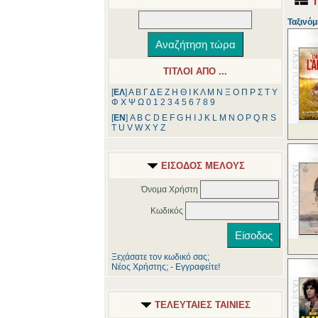
Ταξινόμ
ΤΙΤΛΟΙ ΑΠΟ ...
[
ΕΛ
]
Α
Β
Γ
Δ
Ε
Ζ
Η
Θ
Ι
Κ
Λ
Μ
Ν
Ξ
Ο
Π
Ρ
Σ
Τ
Υ
Φ
Χ
Ψ
Ω
0
1
2
3
4
5
6
7
8
9
[
ΕΝ
]
A
B
C
D
E
F
G
H
I
J
K
L
M
N
O
P
Q
R
S
T
U
V
W
X
Y
Z
ΕΙΣΟΔΟΣ ΜΕΛΟΥΣ
Όνομα Χρήστη
Κωδικός
Ξεχάσατε τον κωδικό σας;
Νέος Χρήστης; - Εγγραφείτε!
ΤΕΛΕΥΤΑΙΕΣ ΤΑΙΝΙΕΣ