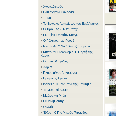
Χωρίς Διέξοδο
Βαθιά Άγρια Θάλασσα 3
Έμμα
Το Ερωτικό Αντικείμενο του Εγκλήματος
Οι Κρουντς 2: Νέα Εποχή
Γκοτζίλα Εναντίον Κονγκ
Ο Πόλεμος των Ρόουζ
Νεντ Κέλι: Ο Νο.1 Καταζητούμενος
Μπάρμπι Dreamtopia: Η Γιορτή της
Χαράς
Οι Τρεις Φυγάδες
Χάριετ
Πληρωμένος Δολοφόνος
Βρώμικος Αγώνας
Isabelle: Η Τελευταία της Επιθυμία
Το Μυστικό Δωμάτιο
Μαύρο και Μπλε
Ο Θριαμβευτής
Οιωνός
Έλλιοτ: Ο Πιο Μικρός Τάρανδος