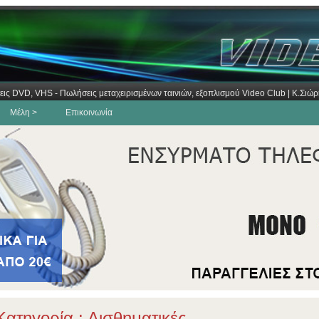
εις DVD, VHS - Πωλήσεις μεταχειρισμένων ταινιών, εξοπλισμού Video Club | Κ.Σι
Μέλη >
Επικοινωνία
ατηγορία : Αισθηματικές