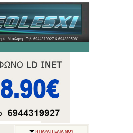
ώρη 4 - Μυτιλήνη - Τηλ. 6944319927 & 6948895081
Η ΠΑΡΑΓΓΕΛΙΑ ΜΟΥ