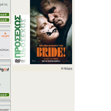
ρά τις
.
θρώπων,
...
Η Νύφη
ι