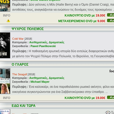
Περίληψη :
Δύο γείτονες η Μίλι (Halle Berry) και ο Όμπι (Daniel Craig), πα
αντιθέσεις τους, αναγκάζονται να ενώσουν τις δυνάμεις τους προκειμένου ..
INFO
ΚΑΙΝΟΥΡΓΙΟ DVD με
19.00€
ΜΕΤΑΧΕΙΡΙΣΜΕΝΟ DVD με
9.00€
ΨΥΧΡΟΣ ΠΟΛΕΜΟΣ
Cold War
[
2018
]
Κατηγορία :
Αισθηματικές
,
Δραματικές
Σκηνοθεσία :
Pawel Pawlikowski
Περίληψη :
Η παθιασμένη ερωτική ιστορία δύο εντελώς διαφορετικών αν
με φόντο τον Ψυχρό Πόλεμο στην Πολωνία, το Βερολίνο, τη Γιουγκοσλαβία 
Ο ΓΛΑΡΟΣ
The Seagull
[
2018
]
Κατηγορία :
Αισθηματικές
,
Δραματικές
Σκηνοθεσία :
Michael Mayer
Περίληψη :
Ένα καλοκαίρι, σε ένα παραθαλάσσιο ρωσικό ακίνητο, φίλοι κα
οικογένεια συγκεντρώνονται για ένα Σαββατοκύριακο στην ύπαιθρο. ...
INFO
ΚΑΙΝΟΥΡΓΙΟ DVD με
19.00€
ΕΔΩ ΚΑΙ ΤΩΡΑ