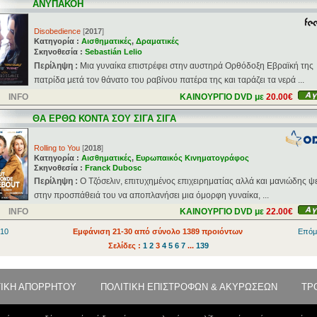
ΑΝΥΠΑΚΟΗ
Disobedience
[
2017
]
Κατηγορία :
Αισθηματικές
,
Δραματικές
Σκηνοθεσία :
Sebastián Lelio
Περίληψη :
Μια γυναίκα επιστρέφει στην αυστηρά Ορθόδοξη Εβραϊκή της
πατρίδα μετά τον θάνατο του ραβίνου πατέρα της και ταράζει τα νερά ...
INFO
ΚΑΙΝΟΥΡΓΙΟ DVD με
20.00€
ΘΑ ΕΡΘΩ ΚΟΝΤΑ ΣΟΥ ΣΙΓΑ ΣΙΓΑ
Rolling to You
[
2018
]
Κατηγορία :
Αισθηματικές
,
Ευρωπαικός Κινηματογράφος
Σκηνοθεσία :
Franck Dubosc
Περίληψη :
Ο Τζόσελιν, επιτυχημένος επιχειρηματίας αλλά και μανιώδης ψ
στην προσπάθειά του να αποπλανήσει μια όμορφη γυναίκα, ...
INFO
ΚΑΙΝΟΥΡΓΙΟ DVD με
22.00€
 10
Εμφάνιση 21-30 από σύνολο 1389 προιόντων
Επόμ
Σελίδες :
1
2
3
4
5
6
7
...
139
ΤΙΚΗ ΑΠΟΡΡΗΤΟΥ
ΠΟΛΙΤΙΚΗ ΕΠΙΣΤΡΟΦΩΝ & ΑΚΥΡΩΣΕΩΝ
ΤΡ