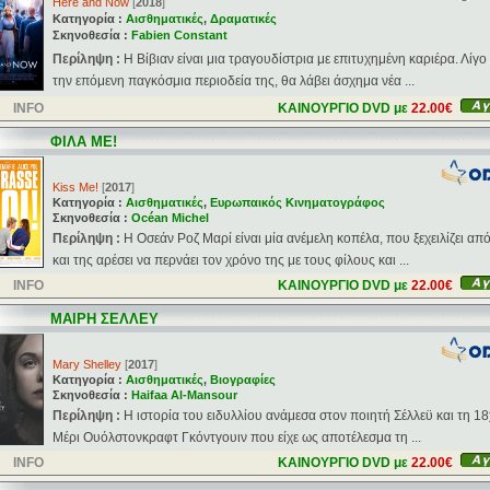
Here and Now
[
2018
]
Κατηγορία :
Αισθηματικές
,
Δραματικές
Σκηνοθεσία :
Fabien Constant
Περίληψη :
Η Βίβιαν είναι μια τραγουδίστρια με επιτυχημένη καριέρα. Λίγο
την επόμενη παγκόσμια περιοδεία της, θα λάβει άσχημα νέα ...
INFO
ΚΑΙΝΟΥΡΓΙΟ DVD με
22.00€
ΦΙΛΑ ΜΕ!
Kiss Me!
[
2017
]
Κατηγορία :
Αισθηματικές
,
Ευρωπαικός Κινηματογράφος
Σκηνοθεσία :
Océan Michel
Περίληψη :
Η Οσεάν Ροζ Μαρί είναι μία ανέμελη κοπέλα, που ξεχειλίζει απ
και της αρέσει να περνάει τον χρόνο της με τους φίλους και ...
INFO
ΚΑΙΝΟΥΡΓΙΟ DVD με
22.00€
ΜΑΙΡΗ ΣΕΛΛΕΥ
Mary Shelley
[
2017
]
Κατηγορία :
Αισθηματικές
,
Βιογραφίες
Σκηνοθεσία :
Haifaa Al-Mansour
Περίληψη :
Η ιστορία του ειδυλλίου ανάμεσα στον ποιητή Σέλλεϋ και τη 1
Μέρι Ουόλστονκραφτ Γκόντγουιν που είχε ως αποτέλεσμα τη ...
INFO
ΚΑΙΝΟΥΡΓΙΟ DVD με
22.00€