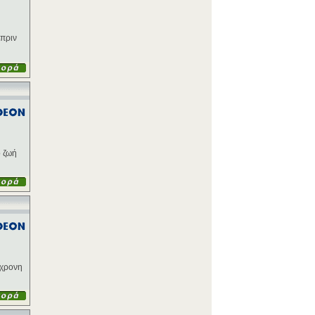
 πριν
ό ζωή
8χρονη