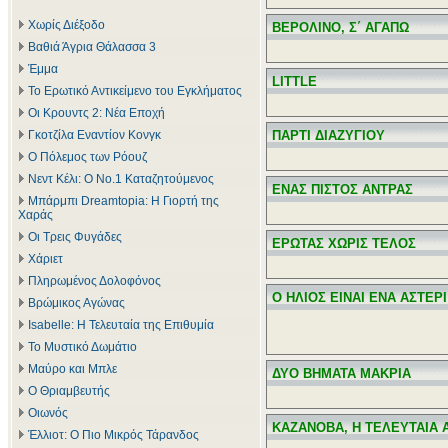
Χωρίς Διέξοδο
ΒΕΡΟΛΙΝΟ, Σ΄ ΑΓΑΠΩ
Βαθιά Άγρια Θάλασσα 3
Έμμα
LITTLE
Το Ερωτικό Αντικείμενο του Εγκλήματος
Οι Κρουντς 2: Νέα Εποχή
Γκοτζίλα Εναντίον Κονγκ
ΠΑΡΤΙ ΔΙΑΖΥΓΙΟΥ
Ο Πόλεμος των Ρόουζ
Νεντ Κέλι: Ο Νο.1 Καταζητούμενος
ΕΝΑΣ ΠΙΣΤΟΣ ΑΝΤΡΑΣ
Μπάρμπι Dreamtopia: Η Γιορτή της
Χαράς
Οι Τρεις Φυγάδες
ΕΡΩΤΑΣ ΧΩΡΙΣ ΤΕΛΟΣ
Χάριετ
Πληρωμένος Δολοφόνος
Ο ΗΛΙΟΣ ΕΙΝΑΙ ΕΝΑ ΑΣΤΕΡΙ
Βρώμικος Αγώνας
Isabelle: Η Τελευταία της Επιθυμία
Το Μυστικό Δωμάτιο
Μαύρο και Μπλε
ΔΥΟ ΒΗΜΑΤΑ ΜΑΚΡΙΑ
Ο Θριαμβευτής
Οιωνός
ΚΑΖΑΝΟΒΑ, Η ΤΕΛΕΥΤΑΙΑ 
Έλλιοτ: Ο Πιο Μικρός Τάρανδος