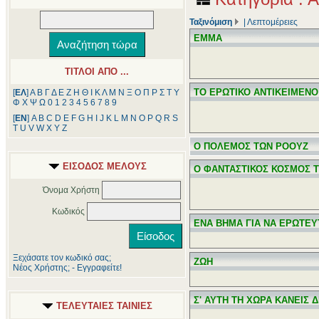
Ταξινόμιση
|
Λεπτομέρειες
ΕΜΜΑ
ΤΙΤΛΟΙ ΑΠΟ ...
ΤΟ ΕΡΩΤΙΚΟ ΑΝΤΙΚΕΙΜΕΝ
[
ΕΛ
]
Α
Β
Γ
Δ
Ε
Ζ
Η
Θ
Ι
Κ
Λ
Μ
Ν
Ξ
Ο
Π
Ρ
Σ
Τ
Υ
Φ
Χ
Ψ
Ω
0
1
2
3
4
5
6
7
8
9
[
ΕΝ
]
A
B
C
D
E
F
G
H
I
J
K
L
M
N
O
P
Q
R
S
T
U
V
W
X
Y
Z
Ο ΠΟΛΕΜΟΣ ΤΩΝ ΡΟΟΥΖ
ΕΙΣΟΔΟΣ ΜΕΛΟΥΣ
Ο ΦΑΝΤΑΣΤΙΚΟΣ ΚΟΣΜΟΣ 
Όνομα Χρήστη
Κωδικός
ΕΝΑ ΒΗΜΑ ΓΙΑ ΝΑ ΕΡΩΤΕΥ
Ξεχάσατε τον κωδικό σας;
ΖΩΗ
Νέος Χρήστης; - Εγγραφείτε!
Σ' ΑΥΤΗ ΤΗ ΧΩΡΑ ΚΑΝΕΙΣ 
ΤΕΛΕΥΤΑΙΕΣ ΤΑΙΝΙΕΣ