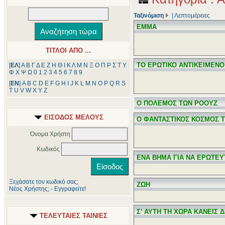
Ταξινόμιση
|
Λεπτομέρειες
ΕΜΜΑ
ΤΙΤΛΟΙ ΑΠΟ ...
ΤΟ ΕΡΩΤΙΚΟ ΑΝΤΙΚΕΙΜΕΝ
[
ΕΛ
]
Α
Β
Γ
Δ
Ε
Ζ
Η
Θ
Ι
Κ
Λ
Μ
Ν
Ξ
Ο
Π
Ρ
Σ
Τ
Υ
Φ
Χ
Ψ
Ω
0
1
2
3
4
5
6
7
8
9
[
ΕΝ
]
A
B
C
D
E
F
G
H
I
J
K
L
M
N
O
P
Q
R
S
T
U
V
W
X
Y
Z
Ο ΠΟΛΕΜΟΣ ΤΩΝ ΡΟΟΥΖ
ΕΙΣΟΔΟΣ ΜΕΛΟΥΣ
Ο ΦΑΝΤΑΣΤΙΚΟΣ ΚΟΣΜΟΣ 
Όνομα Χρήστη
Κωδικός
ΕΝΑ ΒΗΜΑ ΓΙΑ ΝΑ ΕΡΩΤΕΥ
Ξεχάσατε τον κωδικό σας;
ΖΩΗ
Νέος Χρήστης; - Εγγραφείτε!
Σ' ΑΥΤΗ ΤΗ ΧΩΡΑ ΚΑΝΕΙΣ 
ΤΕΛΕΥΤΑΙΕΣ ΤΑΙΝΙΕΣ