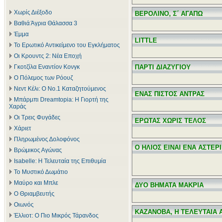
Χωρίς Διέξοδο
ΒΕΡΟΛΙΝΟ, Σ΄ ΑΓΑΠΩ
Βαθιά Άγρια Θάλασσα 3
Έμμα
LITTLE
Το Ερωτικό Αντικείμενο του Εγκλήματος
Οι Κρουντς 2: Νέα Εποχή
Γκοτζίλα Εναντίον Κονγκ
ΠΑΡΤΙ ΔΙΑΖΥΓΙΟΥ
Ο Πόλεμος των Ρόουζ
Νεντ Κέλι: Ο Νο.1 Καταζητούμενος
ΕΝΑΣ ΠΙΣΤΟΣ ΑΝΤΡΑΣ
Μπάρμπι Dreamtopia: Η Γιορτή της
Χαράς
Οι Τρεις Φυγάδες
ΕΡΩΤΑΣ ΧΩΡΙΣ ΤΕΛΟΣ
Χάριετ
Πληρωμένος Δολοφόνος
Ο ΗΛΙΟΣ ΕΙΝΑΙ ΕΝΑ ΑΣΤΕΡΙ
Βρώμικος Αγώνας
Isabelle: Η Τελευταία της Επιθυμία
Το Μυστικό Δωμάτιο
Μαύρο και Μπλε
ΔΥΟ ΒΗΜΑΤΑ ΜΑΚΡΙΑ
Ο Θριαμβευτής
Οιωνός
ΚΑΖΑΝΟΒΑ, Η ΤΕΛΕΥΤΑΙΑ 
Έλλιοτ: Ο Πιο Μικρός Τάρανδος