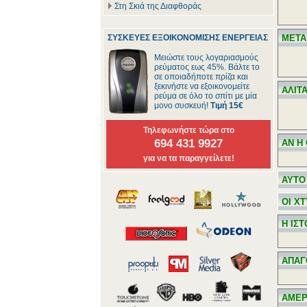
Στη Σκιά της Διαφθοράς
ΣΥΣΚΕΥΕΣ ΕΞΟΙΚΟΝΟΜΙΣΗΣ ΕΝΕΡΓΕΙΑΣ
ΜΕΤΑ
Μειώστε τους λογαριασμούς
ρεύματος εως 45%. Βάλτε το
σε οποιαδήποτε πρίζα και
ξεκινήστε να εξοικονομείτε
ΑΛΙΤ
ρεύμα σε όλο το σπίτι με μία
μονο συσκευή!
Τιμή 15€
Τηλεφωνήστε τώρα στο
694 431 9927
ΑΝ Η
για να τα παραγγείλετε!
ΑΥΤΟ
ΟΙ Χ
Η ΙΣ
ΑΠΑΓ
ΑΜΕΡ