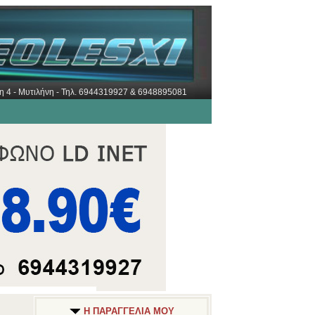
ώρη 4 - Μυτιλήνη - Τηλ. 6944319927 & 6948895081
Η ΠΑΡΑΓΓΕΛΙΑ ΜΟΥ