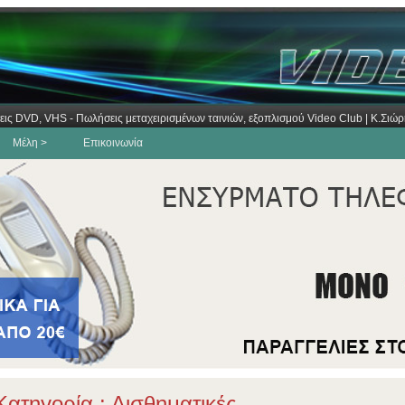
εις DVD, VHS - Πωλήσεις μεταχειρισμένων ταινιών, εξοπλισμού Video Club | Κ.Σι
Μέλη >
Επικοινωνία
ατηγορία : Αισθηματικές