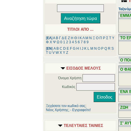
Ταξινόμ
ΕΜΜ
ΤΙΤΛΟΙ ΑΠΟ ...
ΤΟ Ε
[
ΕΛ
]
Α
Β
Γ
Δ
Ε
Ζ
Η
Θ
Ι
Κ
Λ
Μ
Ν
Ξ
Ο
Π
Ρ
Σ
Τ
Υ
Φ
Χ
Ψ
Ω
0
1
2
3
4
5
6
7
8
9
[
ΕΝ
]
A
B
C
D
E
F
G
H
I
J
K
L
M
N
O
P
Q
R
S
T
U
V
W
X
Y
Z
Ο ΠΟ
ΕΙΣΟΔΟΣ ΜΕΛΟΥΣ
Ο ΦΑ
Όνομα Χρήστη
Κωδικός
ΕΝΑ 
Ξεχάσατε τον κωδικό σας;
ΖΩΗ
Νέος Χρήστης; - Εγγραφείτε!
Σ' Α
ΤΕΛΕΥΤΑΙΕΣ ΤΑΙΝΙΕΣ