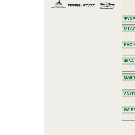
ΨΥΧΡ
Ο ΓΛ
ΕΔΩ 
ΦΙΛΑ
ΜΑΙΡ
ΑΝΥΠ
ΘΑ Ε