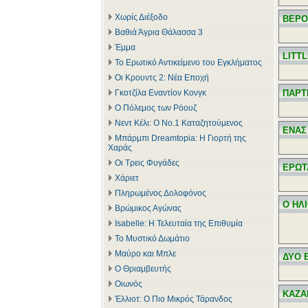
Χωρίς Διέξοδο
ΒΕΡΟ
Βαθιά Άγρια Θάλασσα 3
Έμμα
LITT
Το Ερωτικό Αντικείμενο του Εγκλήματος
Οι Κρουντς 2: Νέα Εποχή
Γκοτζίλα Εναντίον Κονγκ
ΠΑΡΤ
Ο Πόλεμος των Ρόουζ
Νεντ Κέλι: Ο Νο.1 Καταζητούμενος
ΕΝΑΣ
Μπάρμπι Dreamtopia: Η Γιορτή της
Χαράς
Οι Τρεις Φυγάδες
ΕΡΩΤ
Χάριετ
Πληρωμένος Δολοφόνος
Ο ΗΛΙ
Βρώμικος Αγώνας
Isabelle: Η Τελευταία της Επιθυμία
Το Μυστικό Δωμάτιο
Μαύρο και Μπλε
ΔΥΟ 
Ο Θριαμβευτής
Οιωνός
ΚΑΖΑ
Έλλιοτ: Ο Πιο Μικρός Τάρανδος