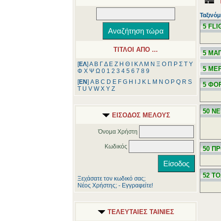
Ταξινόμ
5 FL
ΤΙΤΛΟΙ ΑΠΟ ...
5 ΜΑ
[
ΕΛ
]
Α
Β
Γ
Δ
Ε
Ζ
Η
Θ
Ι
Κ
Λ
Μ
Ν
Ξ
Ο
Π
Ρ
Σ
Τ
Υ
5 ΜΕ
Φ
Χ
Ψ
Ω
0
1
2
3
4
5
6
7
8
9
[
ΕΝ
]
A
B
C
D
E
F
G
H
I
J
K
L
M
N
O
P
Q
R
S
5 ΦΟ
T
U
V
W
X
Y
Z
50 Ν
ΕΙΣΟΔΟΣ ΜΕΛΟΥΣ
Όνομα Χρήστη
Κωδικός
50 ΠΡ
52 Τ
Ξεχάσατε τον κωδικό σας;
Νέος Χρήστης; - Εγγραφείτε!
ΤΕΛΕΥΤΑΙΕΣ ΤΑΙΝΙΕΣ