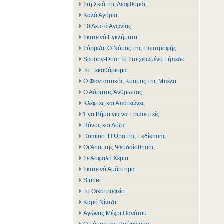
Στη Σκιά της Διαφθοράς
Καλά Αγόρια
10 Λεπτά Αγωνίας
Σκοτεινά Εγκλήματα
Σύρριζα: Ο Νόμος της Επιστροφής
Scooby-Doo! Το Στοιχειωμένο Γήπεδο
Το Ξεκαθάρισμα
Ο Φανταστικός Κόσμος της Μπέλα
Ο Αόρατος Άνθρωπος
Κλέφτες και Απατεώνες
Ένα Βήμα για να Ερωτευτείς
Πόνος και Δόξα
Domino: Η Ώρα της Εκδίκησης
Οι Άσοι της Ψευδαίσθησης
Σε Ασφαλή Χέρια
Σκοτεινό Αμάρτημα
Stuber
Το Οικοτροφείο
Καρό Νίντζα
Αγώνας Μέχρι Θανάτου