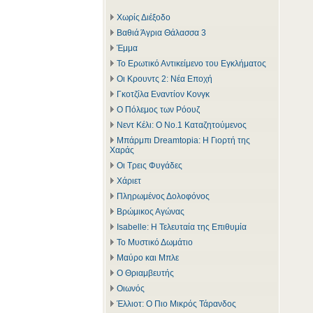
Χωρίς Διέξοδο
Βαθιά Άγρια Θάλασσα 3
Έμμα
Το Ερωτικό Αντικείμενο του Εγκλήματος
Οι Κρουντς 2: Νέα Εποχή
Γκοτζίλα Εναντίον Κονγκ
Ο Πόλεμος των Ρόουζ
Νεντ Κέλι: Ο Νο.1 Καταζητούμενος
Μπάρμπι Dreamtopia: Η Γιορτή της
Χαράς
Οι Τρεις Φυγάδες
Χάριετ
Πληρωμένος Δολοφόνος
Βρώμικος Αγώνας
Isabelle: Η Τελευταία της Επιθυμία
Το Μυστικό Δωμάτιο
Μαύρο και Μπλε
Ο Θριαμβευτής
Οιωνός
Έλλιοτ: Ο Πιο Μικρός Τάρανδος