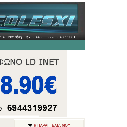
ώρη 4 - Μυτιλήνη - Τηλ. 6944319927 & 6948895081
Η ΠΑΡΑΓΓΕΛΙΑ ΜΟΥ