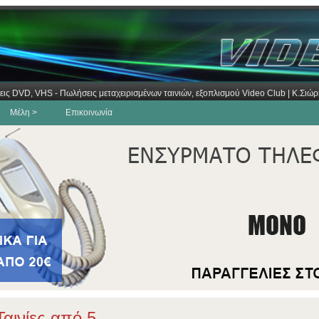
εις DVD, VHS - Πωλήσεις μεταχειρισμένων ταινιών, εξοπλισμού Video Club | Κ.Σι
Μέλη >
Επικοινωνία
αινίες από 5