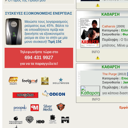
Ο Γάμος της Πρώην μου
ΣΥΣΚΕΥΕΣ ΕΞΟΙΚΟΝΟΜΙΣΗΣ ΕΝΕΡΓΕΙΑΣ
ΚΑΘΑΡΣΗ
Μειώστε τους λογαριασμούς
ρεύματος εως 45%. Βάλτε το
Catharsis
[
2009
]
σε οποιαδήποτε πρίζα και
Κατηγορία :
Ελλ
ξεκινήστε να εξοικονομείτε
Σκηνοθεσία :
Φω
ρεύμα σε όλο το σπίτι με μία
Περίληψη :
O Έσ
μονο συσκευή!
Τιμή 15€
μπάτσος. Μένει μ
Τηλεφωνήστε τώρα στο
INFO
694 431 9927
για να τα παραγγείλετε!
ΚΑΘΑΡΣΗ
The Purge
[
2013
]
Κατηγορία :
Επι
Σκηνοθεσία :
Ja
Περίληψη :
Καθώ
για κάποια διασ
INFO
Εμφάν