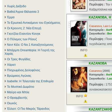
Περίληψη :
Την 
Χωρίς Διέξοδο
Καζαμπλάνκα και 
Βαθιά Άγρια Θάλασσα 3
Έμμα
ΚΑΖΑΝΟΒΑ, Η
Το Ερωτικό Αντικείμενο του Εγκλήματος
Casanova, Last L
Οι Κρουντς 2: Νέα Εποχή
Κατηγορία :
Αισθ
Γκοτζίλα Εναντίον Κονγκ
Σκηνοθεσία :
Ben
Περίληψη :
Ποιο
Ο Πόλεμος των Ρόουζ
τυχοδιώκτης από 
Νεντ Κέλι: Ο Νο.1 Καταζητούμενος
Μπάρμπι Dreamtopia: Η Γιορτή της
INFO
Χαράς
Οι Τρεις Φυγάδες
ΚΑΖΑΝΟΒΑ
Χάριετ
Πληρωμένος Δολοφόνος
Casanova
[
2005
]
Κατηγορία :
Αισθ
Βρώμικος Αγώνας
Σκηνοθεσία :
Las
Isabelle: Η Τελευταία της Επιθυμία
Περίληψη :
1753
Το Μυστικό Δωμάτιο
γυναικοκατακτητής
Μαύρο και Μπλε
INFO
Ο Θριαμβευτής
Οιωνός
Έλλιοτ: Ο Πιο Μικρός Τάρανδος
ΚΑΖΑΝΤΖΑΚΗ