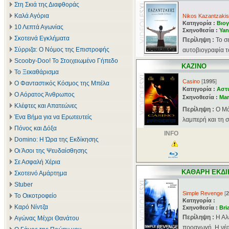
Στη Σκιά της Διαφθοράς
Καλά Αγόρια
Nikos Kazantzakis
Κατηγορία :
Βιογ
10 Λεπτά Αγωνίας
Σκηνοθεσία :
Yan
Σκοτεινά Εγκλήματα
Περίληψη :
Το σ
Σύρριζα: Ο Νόμος της Επιστροφής
αυτοβιογραφία τ
Scooby-Doo! Το Στοιχειωμένο Γήπεδο
ΚΑΖΙΝΟ
Το Ξεκαθάρισμα
Casino
[
1995
]
Ο Φανταστικός Κόσμος της Μπέλα
Κατηγορία :
Αστ
Ο Αόρατος Άνθρωπος
Σκηνοθεσία :
Mar
Κλέφτες και Απατεώνες
Περίληψη :
Ο Μά
Ένα Βήμα για να Ερωτευτείς
λαμπερή και τη σ
Πόνος και Δόξα
INFO
Domino: Η Ώρα της Εκδίκησης
Οι Άσοι της Ψευδαίσθησης
Σε Ασφαλή Χέρια
ΚΑΘΑΡΗ ΕΚΔΙ
Σκοτεινό Αμάρτημα
Stuber
Simple Revenge
[
2
Το Οικοτροφείο
Κατηγορία :
Καρό Νίντζα
Σκηνοθεσία :
Bri
Περίληψη :
Η Αλ
Αγώνας Μέχρι Θανάτου
προαγωγή. Η νέα 