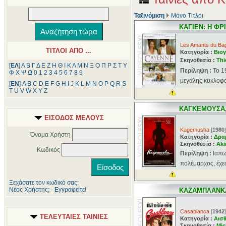
Ταξινόμιση
Μόνο Τίτλοι
ΚΑΓΙΕΝ: Η Φ
Les Amants du Ba
ΤΙΤΛΟΙ ΑΠΟ ...
Κατηγορία :
Βιογ
Σκηνοθεσία :
Thi
[
ΕΛ
]
Α
Β
Γ
Δ
Ε
Ζ
Η
Θ
Ι
Κ
Λ
Μ
Ν
Ξ
Ο
Π
Ρ
Σ
Τ
Υ
Περίληψη :
Το 1
Φ
Χ
Ψ
Ω
0
1
2
3
4
5
6
7
8
9
μεγάλης κυκλοφορ
[
ΕΝ
]
A
B
C
D
E
F
G
H
I
J
K
L
M
N
O
P
Q
R
S
T
U
V
W
X
Y
Z
ΚΑΓΚΕΜΟΥΣΑ,
ΕΙΣΟΔΟΣ ΜΕΛΟΥΣ
Kagemusha
[
1980
]
Όνομα Χρήστη
Κατηγορία :
Δρα
Σκηνοθεσία :
Aki
Κωδικός
Περίληψη :
Ιαπω
πολέμαρχος, έχει
Ξεχάσατε τον κωδικό σας;
Νέος Χρήστης; - Εγγραφείτε!
ΚΑΖΑΜΠΛΑΝΚ
Casablanca
[
1942
]
ΤΕΛΕΥΤΑΙΕΣ ΤΑΙΝΙΕΣ
Κατηγορία :
Αισθ
Σκηνοθεσία :
Mic