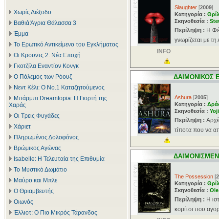
Slaughter
[
2009
]
Χωρίς Διέξοδο
Κατηγορία :
Θρί
Σκηνοθεσία :
Ste
Βαθιά Άγρια Θάλασσα 3
Περίληψη :
Η Φέ
Έμμα
γνωρίζεται με τη 
Το Ερωτικό Αντικείμενο του Εγκλήματος
INFO
Οι Κρουντς 2: Νέα Εποχή
Γκοτζίλα Εναντίον Κονγκ
Ο Πόλεμος των Ρόουζ
ΔΑΙΜΟΝΙΚΟΣ 
Νεντ Κέλι: Ο Νο.1 Καταζητούμενος
Ashura
[
2005
]
Μπάρμπι Dreamtopia: Η Γιορτή της
Κατηγορία :
Δρά
Χαράς
Σκηνοθεσία :
Yoj
Οι Τρεις Φυγάδες
Περίληψη :
Αρχέ
Χάριετ
τίποτα που να απ
Πληρωμένος Δολοφόνος
Βρώμικος Αγώνας
ΔΑΙΜΟΝΙΣΜΕ
Isabelle: Η Τελευταία της Επιθυμία
Το Μυστικό Δωμάτιο
The Possession
[
2
Μαύρο και Μπλε
Κατηγορία :
Θρί
Σκηνοθεσία :
Ole
Ο Θριαμβευτής
Περίληψη :
Η ισ
Οιωνός
κορίτσι που αγορ
Έλλιοτ: Ο Πιο Μικρός Τάρανδος