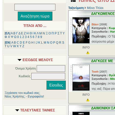
Ταξινόμιση
Μόνο Τίτλοι
ΔΑΓΚΩΜΕΝΟΣ
Bitten
[
2008
]
ΤΙΤΛΟΙ ΑΠΟ ...
Κατηγορία :
Κωμ
Σκηνοθεσία :
Har
[
ΕΛ
]
Α
Β
Γ
Δ
Ε
Ζ
Η
Θ
Ι
Κ
Λ
Μ
Ν
Ξ
Ο
Π
Ρ
Σ
Τ
Υ
Περίληψη :
O Τζ
Φ
Χ
Ψ
Ω
0
1
2
3
4
5
6
7
8
9
σούρουπο μέχρι τη
[
ΕΝ
]
A
B
C
D
E
F
G
H
I
J
K
L
M
N
O
P
Q
R
S
T
U
V
W
X
Y
Z
INFO
ΕΙΣΟΔΟΣ ΜΕΛΟΥΣ
ΔΑΓΚΩΣΕ ΜΕ
Όνομα Χρήστη
Teeth
[
2007
]
Κατηγορία :
Θρί
Κωδικός
Σκηνοθεσία :
Mit
Περίληψη :
H Ντ
της σεξ. Πέρα από
Ξεχάσατε τον κωδικό σας;
INFO
Νέος Χρήστης; - Εγγραφείτε!
ΔΑΙΜΟΝΙΚΗ Σ
ΤΕΛΕΥΤΑΙΕΣ ΤΑΙΝΙΕΣ