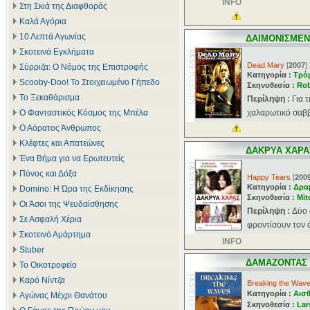
INFO
Στη Σκιά της Διαφθοράς
Καλά Αγόρια
10 Λεπτά Αγωνίας
ΔΑΙΜΟΝΙΣΜΕΝ
Σκοτεινά Εγκλήματα
Dead Mary
[
2007
]
Σύρριζα: Ο Νόμος της Επιστροφής
Κατηγορία :
Τρό
Scooby-Doo! Το Στοιχειωμένο Γήπεδο
Σκηνοθεσία :
Rob
Το Ξεκαθάρισμα
Περίληψη :
Για 
Ο Φανταστικός Κόσμος της Μπέλα
χαλαρωτικό σαββ
Ο Αόρατος Άνθρωπος
Κλέφτες και Απατεώνες
ΔΑΚΡΥΑ ΧΑΡΑ
Ένα Βήμα για να Ερωτευτείς
Πόνος και Δόξα
Happy Tears
[
200
Κατηγορία :
Δρα
Domino: Η Ώρα της Εκδίκησης
Σκηνοθεσία :
Mit
Οι Άσοι της Ψευδαίσθησης
Περίληψη :
Δύο 
Σε Ασφαλή Χέρια
φροντίσουν τον ά
Σκοτεινό Αμάρτημα
INFO
Stuber
ΔΑΜΑΖΟΝΤΑΣ 
Το Οικοτροφείο
Καρό Νίντζα
Breaking the Wav
Κατηγορία :
Αισθ
Αγώνας Μέχρι Θανάτου
Σκηνοθεσία :
Lar