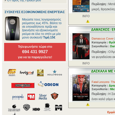
Ο Γάμος της Πρώην μου
Περίληψη :
Μετά
μικρή, θρησκόληπ
ΣΥΣΚΕΥΕΣ ΕΞΟΙΚΟΝΟΜΙΣΗΣ ΕΝΕΡΓΕΙΑΣ
INFO
Μειώστε τους λογαριασμούς
ρεύματος εως 45%. Βάλτε το
σε οποιαδήποτε πρίζα και
ΔΑΜΑΣΚΟΣ: Ε
ξεκινήστε να εξοικονομείτε
ρεύμα σε όλο το σπίτι με μία
μονο συσκευή!
Τιμή 15€
Damascus Cover
Κατηγορία :
Θρί
Σκηνοθεσία :
Dan
Τηλεφωνήστε τώρα στο
694 431 9927
Περίληψη :
Ο Άρ
να φυγαδεύσει εκ
για να τα παραγγείλετε!
INFO
ΔΑΣΚΑΛΑ ΜΕ 
Fatal Lessons: T
Κατηγορία :
Δρα
Σκηνοθεσία :
Mic
Περίληψη :
Η Σα
έναν καλό γάμο κ
Εμφάν