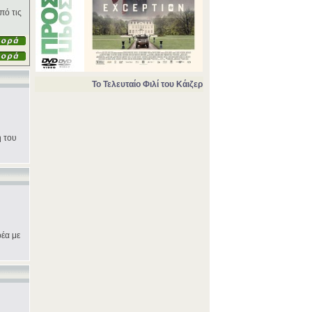
πό τις
Το Τελευταίο Φιλί του Κάιζερ
ή του
ρέα με