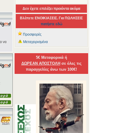
Δεν έχετε επιλέξει προιόντα ακόμα
Βλέπετε ΕΝΟΙΚΙΑΣΕΙΣ. Για ΠΩΛΗΣΕΙΣ
πατήστε εδώ
Προσφορές
α να
Μεταχειρισμένα
5€ Μεταφορικά ή
ΔΩΡΕΑΝ ΑΠΟΣΤΟΛΗ
σε όλες τις
παραγγελίες άνω των 100€!
α