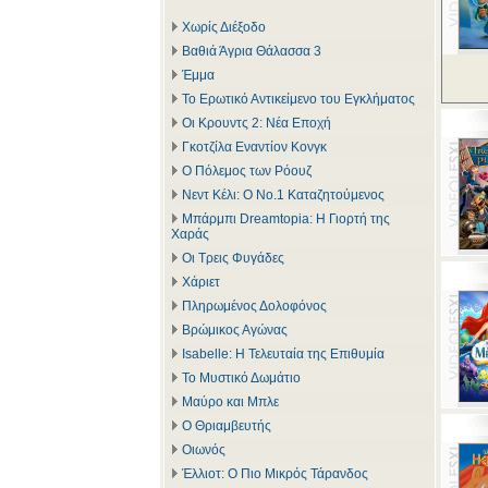
Χωρίς Διέξοδο
Βαθιά Άγρια Θάλασσα 3
Έμμα
Το Ερωτικό Αντικείμενο του Εγκλήματος
Οι Κρουντς 2: Νέα Εποχή
Γκοτζίλα Εναντίον Κονγκ
Ο Πόλεμος των Ρόουζ
Νεντ Κέλι: Ο Νο.1 Καταζητούμενος
Μπάρμπι Dreamtopia: Η Γιορτή της
Χαράς
Οι Τρεις Φυγάδες
Χάριετ
Πληρωμένος Δολοφόνος
Βρώμικος Αγώνας
Isabelle: Η Τελευταία της Επιθυμία
Το Μυστικό Δωμάτιο
Μαύρο και Μπλε
Ο Θριαμβευτής
Οιωνός
Έλλιοτ: Ο Πιο Μικρός Τάρανδος