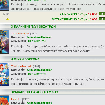
Περίληψη :
Τα στοιχεία είναι καλά κρυμμένα. Η ένταση κορυφώνεται. Μια α
πιο σημαντικές υποθέσεις ξεκινάει σε αυτή την κλασσική ...
INFO
ΚΑΙΝΟΥΡΓΙΟ DVD με
19.00€
ΜΕΤΑΧΕΙΡΙΣΜΕΝΟ DVD με
14.00€
Ο ΠΛΑΝΗΤΗΣ ΤΩΝ ΘΗΣΑΥΡΩΝ
Treasure Planet
[
2002
]
Κατηγορία :
Animation
,
Παιδικές
Σκηνοθεσία :
Ron Clements
Περίληψη :
Διαστημικά ταξίδια σε ένα παράλληλο σύμπαν. Αυτή είναι η ζω
Τζιμ που διασχίζει με ένα φανταστικό σκάφος και ένα πλήρωμα ...
Η ΜΙΚΡΗ ΓΟΡΓΟΝΑ
The Little Mermaid
[
1989
]
Κατηγορία :
Animation
,
Παιδικές
Σκηνοθεσία :
Ron Clements
Περίληψη :
Η Αριελ ξεκινάει για τη μεγαλύτερη περιπέτεια της ζωής της πα
τους καλύτερούς της φίλους, Φούσκα και Σεμπάστιαν. Θα ...
ΗΡΑΚΛΗΣ: ΠΕΡΑ ΑΠΟ ΤΟ ΜΥΘΟ
Hercules
[
1997
]
Κατηγορία :
Animation
,
Παιδικές