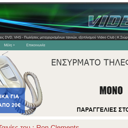
εις DVD, VHS - Πωλήσεις μεταχειρισμένων ταινιών, εξοπλισμού Video Club | Κ.Σι
Μέλη >
Επικοινωνία
αινίες του : Ron Clements