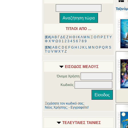
Ταξινόμ
ΤΙΤΛΟΙ ΑΠΟ ...
[
ΕΛ
]
Α
Β
Γ
Δ
Ε
Ζ
Η
Θ
Ι
Κ
Λ
Μ
Ν
Ξ
Ο
Π
Ρ
Σ
Τ
Υ
Φ
Χ
Ψ
Ω
0
1
2
3
4
5
6
7
8
9
[
ΕΝ
]
A
B
C
D
E
F
G
H
I
J
K
L
M
N
O
P
Q
R
S
T
U
V
W
X
Y
Z
ΕΙΣΟΔΟΣ ΜΕΛΟΥΣ
Όνομα Χρήστη
Κωδικός
Ξεχάσατε τον κωδικό σας;
Νέος Χρήστης; - Εγγραφείτε!
ΤΕΛΕΥΤΑΙΕΣ ΤΑΙΝΙΕΣ