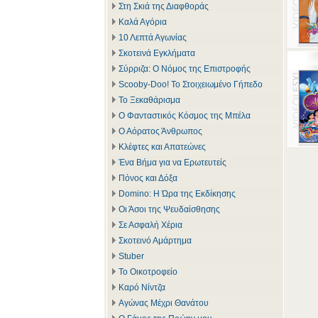
Στη Σκιά της Διαφθοράς
Καλά Αγόρια
10 Λεπτά Αγωνίας
Σκοτεινά Εγκλήματα
Σύρριζα: Ο Νόμος της Επιστροφής
Scooby-Doo! Το Στοιχειωμένο Γήπεδο
Το Ξεκαθάρισμα
Ο Φανταστικός Κόσμος της Μπέλα
Ο Αόρατος Άνθρωπος
Κλέφτες και Απατεώνες
Ένα Βήμα για να Ερωτευτείς
Πόνος και Δόξα
Domino: Η Ώρα της Εκδίκησης
Οι Άσοι της Ψευδαίσθησης
Σε Ασφαλή Χέρια
Σκοτεινό Αμάρτημα
Stuber
Το Οικοτροφείο
Καρό Νίντζα
Αγώνας Μέχρι Θανάτου