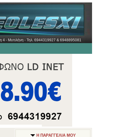
ώρη 4 - Μυτιλήνη - Τηλ. 6944319927 & 6948895081
Η ΠΑΡΑΓΓΕΛΙΑ ΜΟΥ