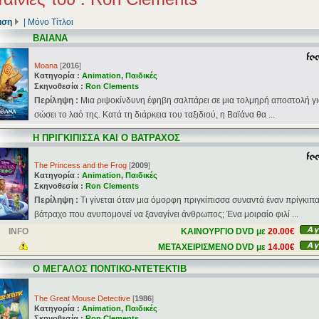
ιση
|
Μόνο Τίτλοι
ΒΑΙΑΝΑ
Moana
[
2016
]
Κατηγορία :
Animation
,
Παιδικές
Σκηνοθεσία :
Ron Clements
Περίληψη :
Μια ριψοκίνδυνη έφηβη σαλπάρει σε μια τολμηρή αποστολή γι
σώσει το λαό της. Κατά τη διάρκεια του ταξιδιού, η Βαϊάνα θα ...
Η ΠΡΙΓΚΙΠΙΣΣΑ ΚΑΙ Ο ΒΑΤΡΑΧΟΣ
The Princess and the Frog
[
2009
]
Κατηγορία :
Animation
,
Παιδικές
Σκηνοθεσία :
Ron Clements
Περίληψη :
Τι γίνεται όταν μια όμορφη πριγκίπισσα συναντά έναν πρίγκιπ
βάτραχο που ανυπομονεί να ξαναγίνει άνθρωπος; Ένα μοιραίο φιλί ...
INFO
ΚΑΙΝΟΥΡΓΙΟ DVD με
20.00€
ΜΕΤΑΧΕΙΡΙΣΜΕΝΟ DVD με
14.00€
Ο ΜΕΓΑΛΟΣ ΠΟΝΤΙΚΟ-ΝΤΕΤΕΚΤΙΒ
The Great Mouse Detective
[
1986
]
Κατηγορία :
Animation
,
Παιδικές
Σκηνοθεσία :
Ron Clements