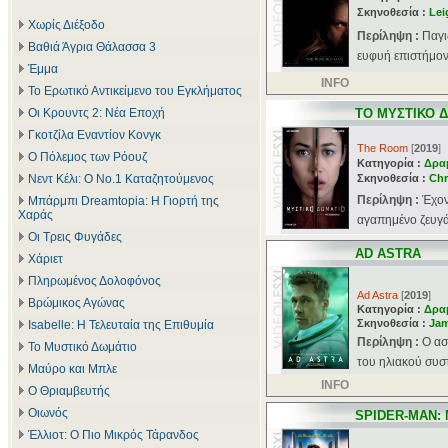
Σκηνοθεσία :
Lei
Χωρίς Διέξοδο
Περίληψη :
Παγι
Βαθιά Άγρια Θάλασσα 3
ευφυή επιστήμονα
Έμμα
INFO
Το Ερωτικό Αντικείμενο του Εγκλήματος
Οι Κρουντς 2: Νέα Εποχή
ΤΟ ΜΥΣΤΙΚΟ 
Γκοτζίλα Εναντίον Κονγκ
The Room
[
2019
]
Ο Πόλεμος των Ρόουζ
Κατηγορία :
Δρα
Νεντ Κέλι: Ο Νο.1 Καταζητούμενος
Σκηνοθεσία :
Chr
Περίληψη :
Έχον
Μπάρμπι Dreamtopia: Η Γιορτή της
Χαράς
αγαπημένο ζευγάρ
Οι Τρεις Φυγάδες
AD ASTRA
Χάριετ
Πληρωμένος Δολοφόνος
Ad Astra
[
2019
]
Βρώμικος Αγώνας
Κατηγορία :
Δρα
Σκηνοθεσία :
Jam
Isabelle: Η Τελευταία της Επιθυμία
Περίληψη :
Ο ασ
Το Μυστικό Δωμάτιο
του ηλιακού συστ
Μαύρο και Μπλε
INFO
Ο Θριαμβευτής
Οιωνός
SPIDER-MAN:
Έλλιοτ: Ο Πιο Μικρός Τάρανδος