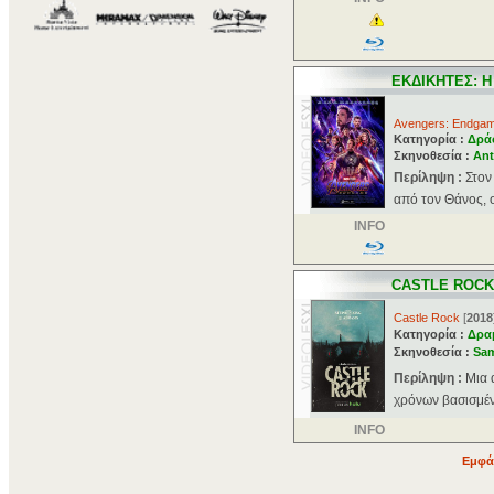
ΕΚΔΙΚΗΤΕΣ: Η
Avengers: Endga
Κατηγορία :
Δρά
Σκηνοθεσία :
An
Περίληψη :
Στον
από τον Θάνος, ο
INFO
CASTLE ROCK
Castle Rock
[
2018
Κατηγορία :
Δρα
Σκηνοθεσία :
Sa
Περίληψη :
Mια 
χρόνων βασισμένη
INFO
Εμφά