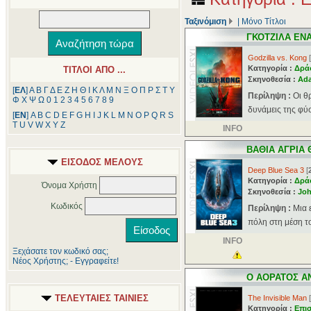
Ταξινόμιση
|
Μόνο Τίτλοι
ΓΚΟΤΖΙΛΑ ΕΝ
Godzilla vs. Kong
[
Κατηγορία :
Δρά
ΤΙΤΛΟΙ ΑΠΟ ...
Σκηνοθεσία :
Ad
[
ΕΛ
]
Α
Β
Γ
Δ
Ε
Ζ
Η
Θ
Ι
Κ
Λ
Μ
Ν
Ξ
Ο
Π
Ρ
Σ
Τ
Υ
Περίληψη :
Οι θ
Φ
Χ
Ψ
Ω
0
1
2
3
4
5
6
7
8
9
δυνάμεις της φύσ
[
ΕΝ
]
A
B
C
D
E
F
G
H
I
J
K
L
M
N
O
P
Q
R
S
T
U
V
W
X
Y
Z
INFO
ΒΑΘΙΑ ΑΓΡΙΑ 
ΕΙΣΟΔΟΣ ΜΕΛΟΥΣ
Deep Blue Sea 3
[
Κατηγορία :
Δρά
Όνομα Χρήστη
Σκηνοθεσία :
Jo
Κωδικός
Περίληψη :
Μια 
πόλη στη μέση το
INFO
Ξεχάσατε τον κωδικό σας;
Νέος Χρήστης; - Εγγραφείτε!
Ο ΑΟΡΑΤΟΣ 
ΤΕΛΕΥΤΑΙΕΣ ΤΑΙΝΙΕΣ
The Invisible Man
[
Κατηγορία :
Επι