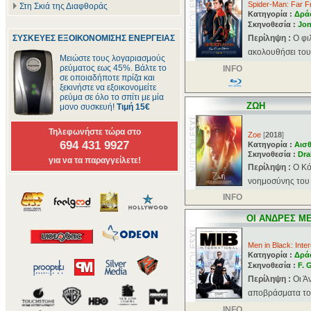
Spider-Man: Far 
Στη Σκιά της Διαφθοράς
Κατηγορία :
Δρά
Σκηνοθεσία :
Jon
ΣΥΣΚΕΥΕΣ ΕΞΟΙΚΟΝΟΜΙΣΗΣ ΕΝΕΡΓΕΙΑΣ
Περίληψη :
O φι
ακολουθήσει τους
Μειώστε τους λογαριασμούς
ρεύματος εως 45%. Βάλτε το
INFO
σε οποιαδήποτε πρίζα και
ξεκινήστε να εξοικονομείτε
ρεύμα σε όλο το σπίτι με μία
ΖΩΗ
μονο συσκευή!
Τιμή 15€
Τηλεφωνήστε τώρα στο
Zoe
[
2018
]
694 431 9927
Κατηγορία :
Αισθ
Σκηνοθεσία :
Dra
για να τα παραγγείλετε!
Περίληψη :
Ο Κό
νοημοσύνης του ο
INFO
ΟΙ ΑΝΔΡΕΣ ΜΕ
Men in Black: Inter
Κατηγορία :
Δρά
Σκηνοθεσία :
F. 
Περίληψη :
Οι Ά
αποβράσματα του 
INFO