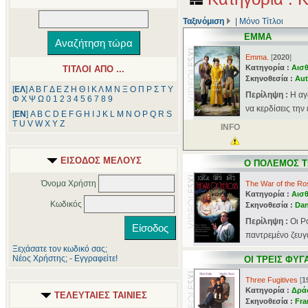
Ταξινόμιση
|
Μόνο Τίτλοι
ΕΜΜΑ
Emma.
[
2020
]
Κατηγορία :
Αισθ
ΤΙΤΛΟΙ ΑΠΟ ...
Σκηνοθεσία :
Aut
[
ΕΛ
]
Α
Β
Γ
Δ
Ε
Ζ
Η
Θ
Ι
Κ
Λ
Μ
Ν
Ξ
Ο
Π
Ρ
Σ
Τ
Υ
Περίληψη :
Η αγ
Φ
Χ
Ψ
Ω
0
1
2
3
4
5
6
7
8
9
να κερδίσεις την
[
ΕΝ
]
A
B
C
D
E
F
G
H
I
J
K
L
M
N
O
P
Q
R
S
T
U
V
W
X
Y
Z
INFO
ΕΙΣΟΔΟΣ ΜΕΛΟΥΣ
Ο ΠΟΛΕΜΟΣ 
Όνομα Χρήστη
The War of the Ro
Κατηγορία :
Αισθ
Κωδικός
Σκηνοθεσία :
Dan
Περίληψη :
Οι Ρ
παντρεμένο ζευγάρ
Ξεχάσατε τον κωδικό σας;
Νέος Χρήστης; - Εγγραφείτε!
ΟΙ ΤΡΕΙΣ ΦΥΓ
Three Fugitives
[
1
Κατηγορία :
Δρά
ΤΕΛΕΥΤΑΙΕΣ ΤΑΙΝΙΕΣ
Σκηνοθεσία :
Fra