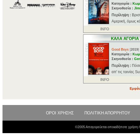
Κατηγορία :
Κωμ
Σκηνοθεσία :
Jim
Περίληψη :
Βρισ
Αμερική, όμως κάτ
INFO
ΚΑΛΑ ΑΓΟΡΙΑ
Good Boys
[
2019
]
Κατηγορία :
Κωμ
Σκηνοθεσία :
Gen
Περίληψη :
Πόσο
απ' τις ταινίες S
INFO
Εμφάν
ΟΡΟΙ ΧΡΗΣΗΣ
ΠΟΛΙΤΙΚΗ ΑΠΟΡΡΗΤΟΥ
©2005 Απαγορεύεται οποιαδήποτε χρήση ή