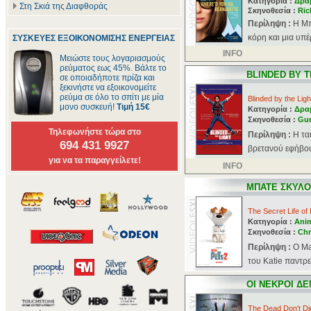
Κατηγορία :
Δρα
Στη Σκιά της Διαφθοράς
Σκηνοθεσία :
Ric
Περίληψη :
Η Μπ
κόρη και μια υπέ
ΣΥΣΚΕΥΕΣ ΕΞΟΙΚΟΝΟΜΙΣΗΣ ΕΝΕΡΓΕΙΑΣ
INFO
Μειώστε τους λογαριασμούς
ρεύματος εως 45%. Βάλτε το
BLINDED BY T
σε οποιαδήποτε πρίζα και
ξεκινήστε να εξοικονομείτε
ρεύμα σε όλο το σπίτι με μία
Blinded by the Ligh
μονο συσκευή!
Τιμή 15€
Κατηγορία :
Δρα
Σκηνοθεσία :
Gur
Τηλεφωνήστε τώρα στο
Περίληψη :
Η τα
694 431 9927
βρετανού εφήβου
για να τα παραγγείλετε!
INFO
ΜΠΑΤΕ ΣΚΥΛΟ
The Secret Life of
Κατηγορία :
Ani
Σκηνοθεσία :
Chr
Περίληψη :
Ο Ma
του Katie παντρεύ
ΟΙ ΝΕΚΡΟΙ Δ
The Dead Don't Di