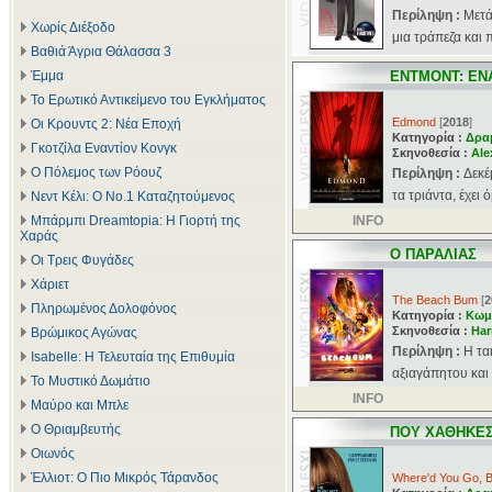
Περίληψη :
Μετά
Χωρίς Διέξοδο
μια τράπεζα και π
Βαθιά Άγρια Θάλασσα 3
Έμμα
ΕΝΤΜΟΝΤ: ΕΝ
Το Ερωτικό Αντικείμενο του Εγκλήματος
Edmond
[
2018
]
Οι Κρουντς 2: Νέα Εποχή
Κατηγορία :
Δρα
Γκοτζίλα Εναντίον Κονγκ
Σκηνοθεσία :
Ale
Ο Πόλεμος των Ρόουζ
Περίληψη :
Δεκέ
τα τριάντα, έχει 
Νεντ Κέλι: Ο Νο.1 Καταζητούμενος
Μπάρμπι Dreamtopia: Η Γιορτή της
INFO
Χαράς
Ο ΠΑΡΑΛΙΑΣ
Οι Τρεις Φυγάδες
Χάριετ
The Beach Bum
[
2
Πληρωμένος Δολοφόνος
Κατηγορία :
Κωμ
Σκηνοθεσία :
Har
Βρώμικος Αγώνας
Περίληψη :
Η τα
Isabelle: Η Τελευταία της Επιθυμία
αξιαγάπητου και 
Το Μυστικό Δωμάτιο
INFO
Μαύρο και Μπλε
Ο Θριαμβευτής
ΠΟΥ ΧΑΘΗΚΕΣ
Οιωνός
Έλλιοτ: Ο Πιο Μικρός Τάρανδος
Where'd You Go, B